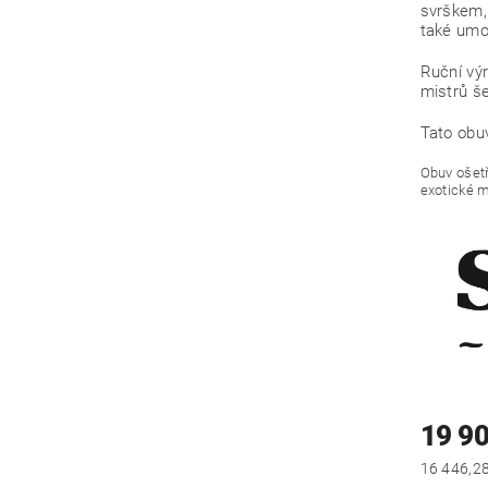
svrškem,k
také umo
Ruční vý
mistrů š
Tato obu
Obuv ošetř
exotické m
19 9