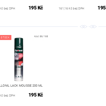
195 Kč
195
Kč bez DPH
161,16 Kč bez DPH
Kód:
86/168
 STOCK
LLONIL LACK MOUSSE 200 ML
195 Kč
Kč bez DPH