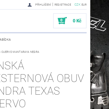
|
CZK
PŘIHLÁŠENÍ
REGISTRACE
EUR
0
0 Kč
ABÍDKA
XAS CUERVO MANTARAYA NEGRA
TY SENDRA-SENDRA HANDMADE BIKER BOOTS
NSKÁ
STERNOVÁ OBUV
NDRA TEXAS
ERVO