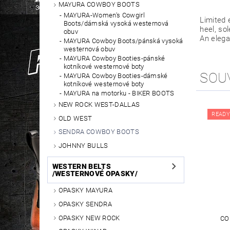
MAYURA COWBOY BOOTS
MAYURA-Women's Cowgirl
Limited 
Boots/dámská vysoká westernová
heel, so
obuv
An elega
MAYURA Cowboy Boots/pánská vysoká
westernová obuv
MAYURA Cowboy Booties-pánské
kotníkové westernové boty
SOU
MAYURA Cowboy Booties-dámské
kotníkové westernové boty
MAYURA na motorku - BIKER BOOTS
NEW ROCK WEST-DALLAS
READY
OLD WEST
SENDRA COWBOY BOOTS
JOHNNY BULLS
WESTERN BELTS
/WESTERNOVÉ OPASKY/
OPASKY MAYURA
OPASKY SENDRA
OPASKY NEW ROCK
CO