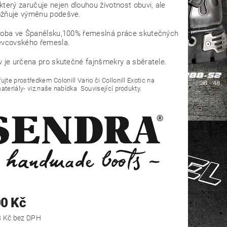
terý zaručuje nejen dlouhou životnost obuvi, ale
žňuje výměnu podešve.
roba ve Španělsku,100% řemeslná práce skutečných
evcovského řemesla.
v je určena pro skutečné fajnšmekry a sběratele.
ujte prostředkem Colonill Vario či Collonill Exotic na
ateriály- viz.naše nabídka Související produkty.
00 Kč
16 446,28 Kč bez DPH