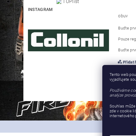
INSTAGRAM
obuv
Buďte prvn
Pouze reg
Buďte prvn
Přidat
Tento web pou
vyjadřujete so
Používáme coo
analýze provoz
Souhlas může 
zde v cookie l
internetového 