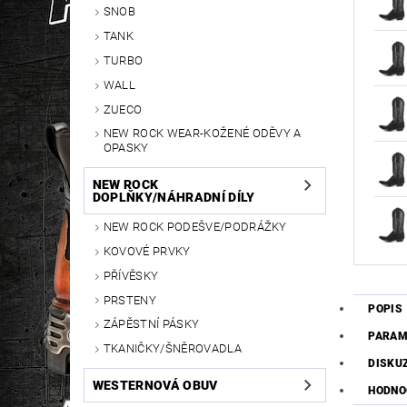
SNOB
TANK
TURBO
WALL
ZUECO
NEW ROCK WEAR-KOŽENÉ ODĚVY A
OPASKY
NEW ROCK
DOPLŇKY/NÁHRADNÍ DÍLY
NEW ROCK PODEŠVE/PODRÁŽKY
KOVOVÉ PRVKY
PŘÍVĚSKY
PRSTENY
POPIS
ZÁPĚSTNÍ PÁSKY
PARAM
TKANIČKY/ŠNĚROVADLA
DISKU
WESTERNOVÁ OBUV
HODNO