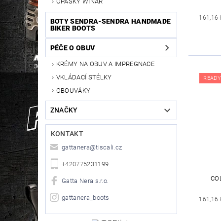
OPASKY WINAR
161,16 
BOTY SENDRA-SENDRA HANDMADE
BIKER BOOTS
PÉČE O OBUV
KRÉMY NA OBUV A IMPREGNACE
VKLÁDACÍ STÉLKY
READY
OBOUVÁKY
ZNAČKY
KONTAKT
gattanera
@
tiscali.cz
+420775231199
CO
Gatta Nera s.r.o.
gattanera_boots
161,16 