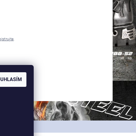
gistrujte
.
OUHLASÍM