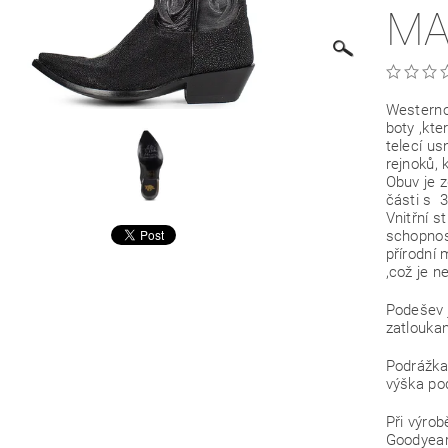
MA
Westerno
boty ,kte
telecí us
rejnoků, 
Obuv je 
části s 
Vnitřní s
schopnos
přírodní 
,což je n
Podešev 
zatlouka
Podrážka
výška po
Při výrob
Goodyear