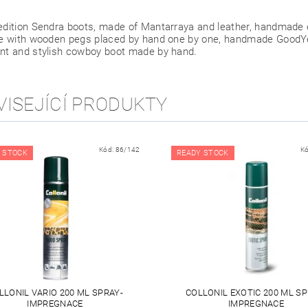
edition Sendra boots, made of Mantarraya and leather, handmade 
le with wooden pegs placed by hand one by one, handmade GoodY
nt and stylish cowboy boot made by hand.
VISEJÍCÍ PRODUKTY
Kód:
86/142
K
 STOCK
READY STOCK
LLONIL VARIO 200 ML SPRAY-
COLLONIL EXOTIC 200 ML SP
IMPREGNACE
IMPREGNACE