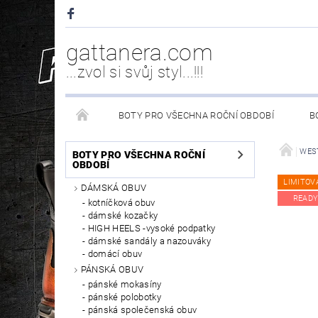
gattanera.com
...zvol si svůj styl...!!!
BOTY PRO VŠECHNA ROČNÍ OBDOBÍ
B
NEW ROCK DOPLŇKY/NÁHRADNÍ DÍLY
WESTER
WES
BOTY PRO VŠECHNA ROČNÍ
OBDOBÍ
LIMITOV
DÁMSKÁ OBUV
PÉČE O OBUV
READY
kotníčková obuv
dámské kozačky
HIGH HEELS -vysoké podpatky
dámské sandály a nazouváky
domácí obuv
PÁNSKÁ OBUV
pánské mokasíny
pánské polobotky
pánská společenská obuv