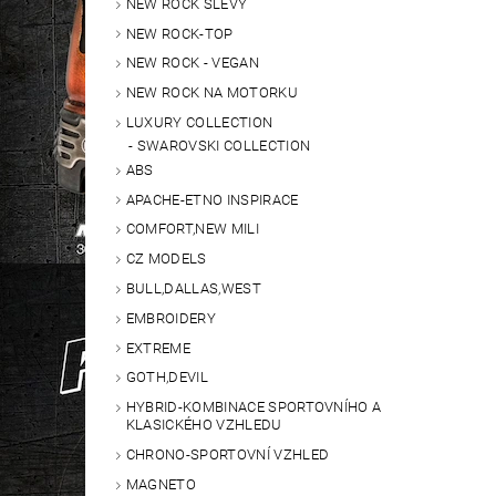
NEW ROCK SLEVY
NEW ROCK-TOP
NEW ROCK - VEGAN
NEW ROCK NA MOTORKU
LUXURY COLLECTION
SWAROVSKI COLLECTION
ABS
APACHE-ETNO INSPIRACE
COMFORT,NEW MILI
CZ MODELS
BULL,DALLAS,WEST
EMBROIDERY
EXTREME
GOTH,DEVIL
HYBRID-KOMBINACE SPORTOVNÍHO A
KLASICKÉHO VZHLEDU
CHRONO-SPORTOVNÍ VZHLED
MAGNETO