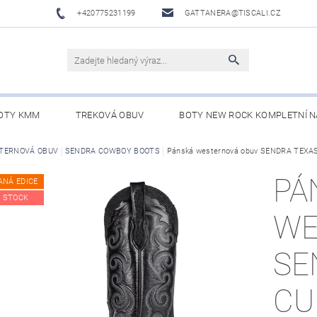
+420775231199
GATTANERA@TISCALI.CZ
OTY KMM
TREKOVÁ OBUV
BOTY NEW ROCK KOMPLETNÍ N
NOVÁ OBUV
TERNOVÁ OBUV
SENDRA COWBOY BOOTS
WESTERN BELTS /WESTERNOVÉ OPASKY/
Pánská westernová obuv SENDRA TE
BO
PÁ
ANÁ EDICE
 STOCK
WE
SE
CU