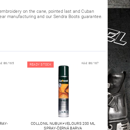
embroidery on the cane, pointed last and Cuban
ear manufacturing and our Sendra Boots guarantee.
ód:
86/165
Kód:
86/167
READY STOCK
RAY-
COLLONIL NUBUK+VELOURS 200 ML
SPRAY-ČERNÁ BARVA