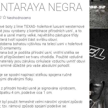
NTARAYA NEGRA
Neohodnoceno
vé boty z linie TEXAS- holeňové luxusní westernové
ré jsou vyrobeny z kombinace přírodních usní , a to
ně a usně manty velké, největšího zástupce třídy
která tvoří spodní část svršku obuvi.
zdobena bohatou výšivkou na telecí usni v holeňové
3D ornamenty.
trana bot je podšita přírodní usní, vnitřní stélka se
tí přizpůsobení se tvaru chodidla. Použité vzdušné
materiály jsou zárukou cirkulace vzduchu uvnitř obuvi
esmírně důležité pro vaše absolutní pohodlí.
je se spodní napínací stélkou spojena ručně
nými dřevěnými floky.
 z přírodní hovězí usně je signována výrobcem,
dpatku 4 cm, podešve cca 1 cm.
ě byl použit řemeslně velmi nároční výrobní způsob
, tzv. rámový způsob spojení podešve se