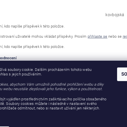
kovbojská
í, kdo napíše příspěvek k této položce.
istrovaní uživatelé mohou vkládat příspěvky. Prosím
přihlaste se
nebo se
re
í, kdo napíše příspěvek k této položce.
 hodnocení
žívá soubory cookie. Dalším procházením tohoto webu
S
uhlas s jejich používáním.
kies, abychom Vám umožnili pohodlné prohlížení webu a díky
u webu neustále zlepšovali jeho funkce, výkon a použitelnost.
být vyjádřen prostřednictvím zaškrtávacího políčka obsaženého
iště. Soubory cookies můžete i následně v nastavení svého
prohlížeče odmítnout, nebo si nastavit užívání jen některých.