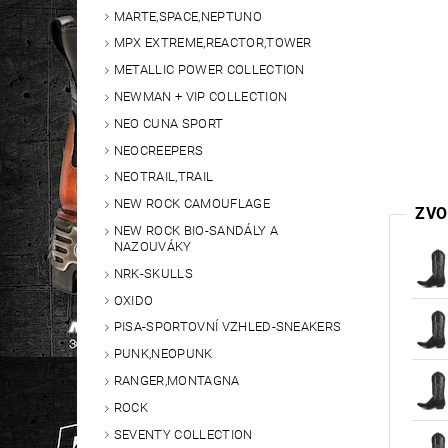
MARTE,SPACE,NEPTUNO
MPX EXTREME,REACTOR,TOWER
METALLIC POWER COLLECTION
NEWMAN + VIP COLLECTION
NEO CUNA SPORT
NEOCREEPERS
NEOTRAIL,TRAIL
NEW ROCK CAMOUFLAGE
ZVO
NEW ROCK BIO-SANDÁLY A
NAZOUVÁKY
NRK-SKULLS
OXIDO
PISA-SPORTOVNÍ VZHLED-SNEAKERS
PUNK,NEOPUNK
RANGER,MONTAGNA
ROCK
SEVENTY COLLECTION