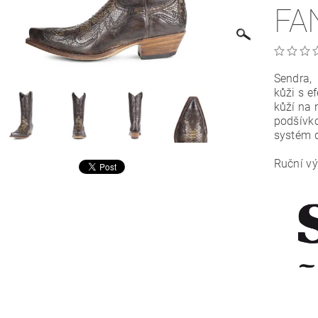
FA
Sendra, 
kůži s e
kůží na 
podšívko
systém d
Ruční vý