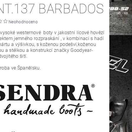
NT.137 BARBADOS
Neohodnoceno
vysoké westernové boty v jakostní lícové hovězí
fektem jemného rozpraskání , v kombinaci s hadí
nártu a výšivkou, s koženou podešví,koženou
u a stélkou a konstrukcí značky Goodyear-
vojitého šití.
roba ve Španělsku.