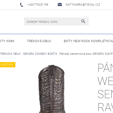
+420775231199
GATTANERA@TISCALI.CZ
OTY KMM
TREKOVÁ OBUV
BOTY NEW ROCK KOMPLETNÍ N
NOVÁ OBUV
TERNOVÁ OBUV
SENDRA COWBOY BOOTS
WESTERN BELTS /WESTERNOVÉ OPASKY/
Pánská westernová obuv SENDRA 324
BO
PÁ
A-CUSTOM
WE
SE
RA