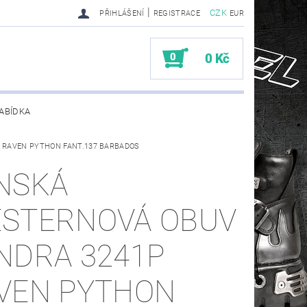
|
CZK
PŘIHLÁŠENÍ
REGISTRACE
EUR
0
0 Kč
ABÍDKA
1P RAVEN PYTHON FANT.137 BARBADOS
TY SENDRA-SENDRA HANDMADE BIKER BOOTS
NSKÁ
STERNOVÁ OBUV
NDRA 3241P
VEN PYTHON