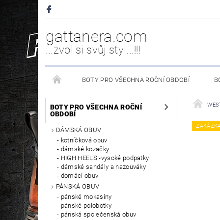
gattanera.com
...zvol si svůj styl...!!!
BOTY PRO VŠECHNA ROČNÍ OBDOBÍ
B
NEW ROCK DOPLŇKY/NÁHRADNÍ DÍLY
WESTER
WES
BOTY PRO VŠECHNA ROČNÍ
OBDOBÍ
ZAKÁZK
DÁMSKÁ OBUV
PÉČE O OBUV
kotníčková obuv
dámské kozačky
HIGH HEELS -vysoké podpatky
dámské sandály a nazouváky
domácí obuv
PÁNSKÁ OBUV
pánské mokasíny
pánské polobotky
pánská společenská obuv