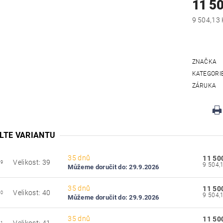
11 5
ZNAČKA
KATEGORI
ZÁRUKA
LTE VARIANTU
35 dnů
11 50
Velikost: 39
39
Můžeme doručit do:
29.9.2026
35 dnů
11 50
Velikost: 40
40
Můžeme doručit do:
29.9.2026
35 dnů
11 50