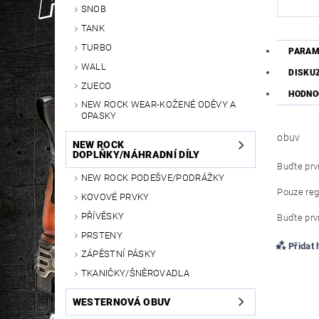
SNOB
TANK
TURBO
PARAM
WALL
DISKU
ZUECO
HODNO
NEW ROCK WEAR-KOŽENÉ ODĚVY A
OPASKY
obuv
NEW ROCK
DOPLŇKY/NÁHRADNÍ DÍLY
Buďte prvn
NEW ROCK PODEŠVE/PODRÁŽKY
Pouze reg
KOVOVÉ PRVKY
PŘÍVĚSKY
Buďte prvn
PRSTENY
Přidat
ZÁPĚSTNÍ PÁSKY
TKANIČKY/ŠNĚROVADLA
WESTERNOVÁ OBUV