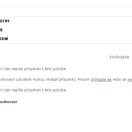
ETRY
ZE
CENÍ
kovbojská
í, kdo napíše příspěvek k této položce.
istrovaní uživatelé mohou vkládat příspěvky. Prosím
přihlaste se
nebo se
re
í, kdo napíše příspěvek k této položce.
 hodnocení