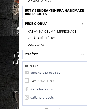
OPASKY WINAR
BOTY SENDRA-SENDRA HANDMADE
BIKER BOOTS
PÉČE O OBUV
KRÉMY NA OBUV A IMPREGNACE
VKLÁDACÍ STÉLKY
OBOUVÁKY
ZNAČKY
KONTAKT
gattanera
@
tiscali.cz
+420775231199
Gatta Nera s.r.o.
gattanera_boots