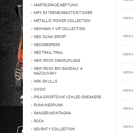
18005/
MARTE,SPACE,NEPTUNO
MPX EXTREME,REACTOR,TOWER
18005/
METALLIC POWER COLLECTION
NEWMAN + VIP COLLECTION
NEO CUNA SPORT
18005/
NEOCREEPERS
NEOTRAIL,TRAIL
18005/
NEW ROCK CAMOUFLAGE
NEW ROCK BIO-SANDÁLY A
NAZOUVÁKY
18005/
NRK-SKULLS
OXIDO
18005/
PISA-SPORTOVNÍ VZHLED-SNEAKERS
PUNK,NEOPUNK
18005/
RANGER,MONTAGNA
ROCK
18005/
SEVENTY COLLECTION