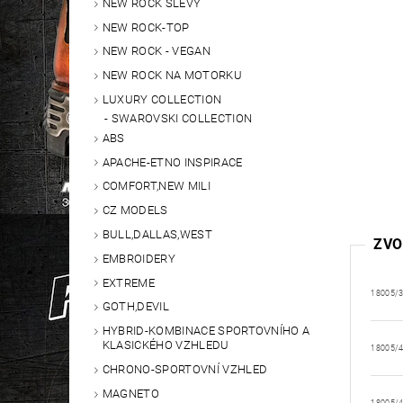
NEW ROCK SLEVY
NEW ROCK-TOP
NEW ROCK - VEGAN
NEW ROCK NA MOTORKU
LUXURY COLLECTION
SWAROVSKI COLLECTION
ABS
APACHE-ETNO INSPIRACE
COMFORT,NEW MILI
CZ MODELS
BULL,DALLAS,WEST
ZVO
EMBROIDERY
EXTREME
18005/
GOTH,DEVIL
HYBRID-KOMBINACE SPORTOVNÍHO A
KLASICKÉHO VZHLEDU
18005/
CHRONO-SPORTOVNÍ VZHLED
MAGNETO