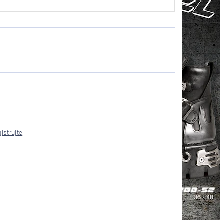
gistrujte
.