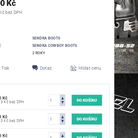
00 Kč
9 504,13 Kč bez DPH
SENDRA BOOTS
E
SENDRA COWBOY BOOTS
2 ROKY
Tisk
Dotaz
Hlídat cenu
0 Kč
9 504,13 Kč bez DPH
0 Kč
9 504,13 Kč bez DPH
0 Kč