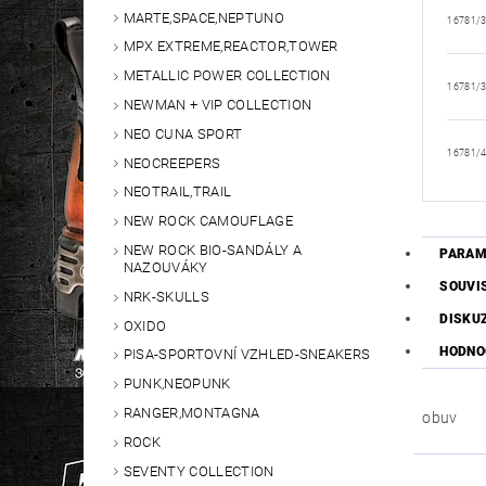
MARTE,SPACE,NEPTUNO
16781/
MPX EXTREME,REACTOR,TOWER
METALLIC POWER COLLECTION
16781/
NEWMAN + VIP COLLECTION
NEO CUNA SPORT
16781/
NEOCREEPERS
NEOTRAIL,TRAIL
NEW ROCK CAMOUFLAGE
NEW ROCK BIO-SANDÁLY A
PARAM
NAZOUVÁKY
SOUVI
NRK-SKULLS
DISKU
OXIDO
HODNO
PISA-SPORTOVNÍ VZHLED-SNEAKERS
PUNK,NEOPUNK
RANGER,MONTAGNA
obuv
ROCK
SEVENTY COLLECTION