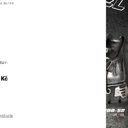
ód:
86/165
RAY-
 Kč
gistrujte
.