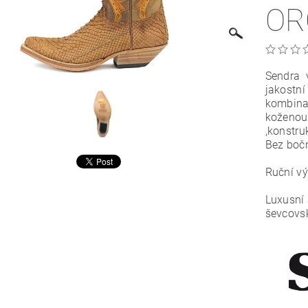
OR
Sendra 
jakostní
kombinac
koženou
,konstru
Bez bočn
Ruční vý
Luxusní 
ševcovs