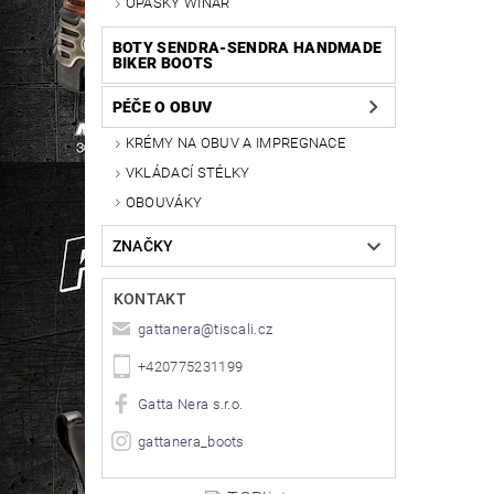
OPASKY WINAR
BOTY SENDRA-SENDRA HANDMADE
BIKER BOOTS
PÉČE O OBUV
KRÉMY NA OBUV A IMPREGNACE
VKLÁDACÍ STÉLKY
OBOUVÁKY
ZNAČKY
KONTAKT
gattanera
@
tiscali.cz
+420775231199
Gatta Nera s.r.o.
gattanera_boots