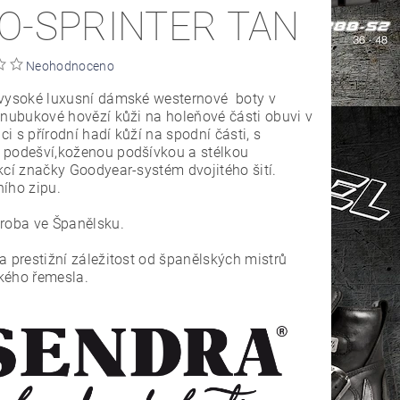
O-SPRINTER TAN
Neohodnoceno
vysoké luxusní dámské westernové boty v
 nubukové hovězí kůži na holeňové části obuvi v
i s přírodní hadí kůží na spodní části, s
 podešví,koženou podšívkou a stélkou
kcí značky Goodyear-systém dvojitého šití.
ího zipu.
roba ve Španělsku.
a prestižní záležitost od španělských mistrů
kého řemesla.