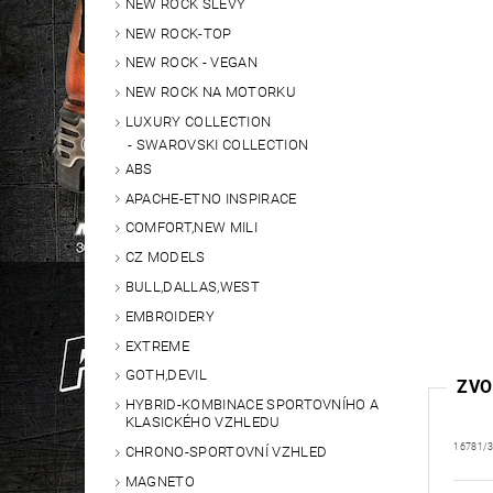
NEW ROCK SLEVY
NEW ROCK-TOP
NEW ROCK - VEGAN
NEW ROCK NA MOTORKU
LUXURY COLLECTION
SWAROVSKI COLLECTION
ABS
APACHE-ETNO INSPIRACE
COMFORT,NEW MILI
CZ MODELS
BULL,DALLAS,WEST
EMBROIDERY
EXTREME
GOTH,DEVIL
ZVO
HYBRID-KOMBINACE SPORTOVNÍHO A
KLASICKÉHO VZHLEDU
16781/
CHRONO-SPORTOVNÍ VZHLED
MAGNETO