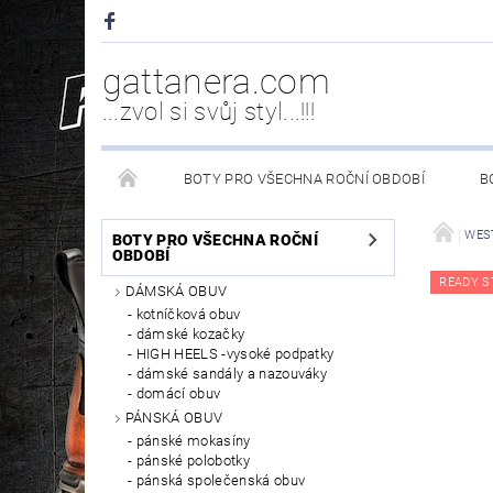
gattanera.com
...zvol si svůj styl...!!!
BOTY PRO VŠECHNA ROČNÍ OBDOBÍ
B
NEW ROCK DOPLŇKY/NÁHRADNÍ DÍLY
WESTER
WES
BOTY PRO VŠECHNA ROČNÍ
OBDOBÍ
READY S
DÁMSKÁ OBUV
PÉČE O OBUV
kotníčková obuv
dámské kozačky
HIGH HEELS -vysoké podpatky
dámské sandály a nazouváky
domácí obuv
PÁNSKÁ OBUV
pánské mokasíny
pánské polobotky
pánská společenská obuv