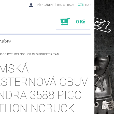
|
CZK
PŘIHLÁŠENÍ
REGISTRACE
EUR
0
0 Kč
ABÍDKA
8 PICO PYTHON NOBUCK ORO-SPRINTER TAN
TY SENDRA-SENDRA HANDMADE BIKER BOOTS
MSKÁ
STERNOVÁ OBUV
NDRA 3588 PICO
THON NOBUCK