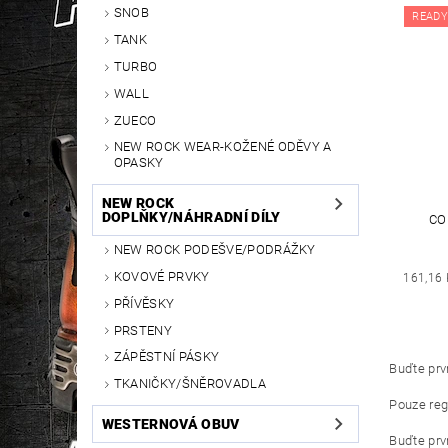
SNOB
READY
TANK
TURBO
WALL
ZUECO
NEW ROCK WEAR-KOŽENÉ ODĚVY A
OPASKY
NEW ROCK
DOPLŇKY/NÁHRADNÍ DÍLY
CO
NEW ROCK PODEŠVE/PODRÁŽKY
KOVOVÉ PRVKY
161,16 
PŘÍVĚSKY
PRSTENY
ZÁPĚSTNÍ PÁSKY
Buďte prvn
TKANIČKY/ŠNĚROVADLA
Pouze reg
WESTERNOVÁ OBUV
Buďte prvn