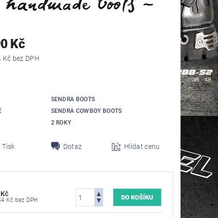
90 Kč
10 735,54 Kč bez DPH
SENDRA BOOTS
E
SENDRA COWBOY BOOTS
2 ROKY
Tisk
Dotaz
Hlídat cenu
 Kč
10 735,54 Kč bez DPH