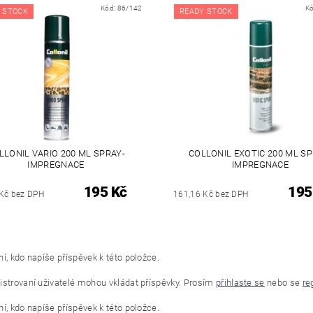
Kód:
86/142
K
 STOCK
READY STOCK
LLONIL VARIO 200 ML SPRAY-
COLLONIL EXOTIC 200 ML SP
IMPREGNACE
IMPREGNACE
195 Kč
195
Kč bez DPH
161,16 Kč bez DPH
í, kdo napíše příspěvek k této položce.
istrovaní uživatelé mohou vkládat příspěvky. Prosím
přihlaste se
nebo se
re
í, kdo napíše příspěvek k této položce.