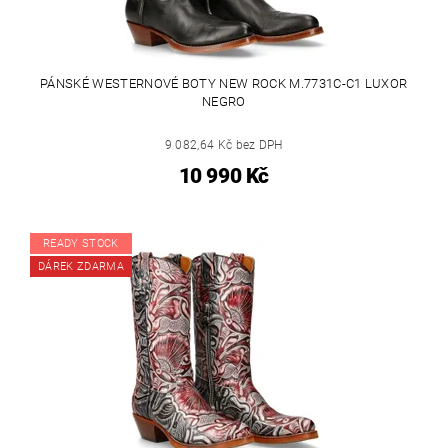
PÁNSKÉ WESTERNOVÉ BOTY NEW ROCK M.7731C-C1 LUXOR
NEGRO
9 082,64 Kč bez DPH
10 990 Kč
READY STOCK
DÁREK ZDARMA