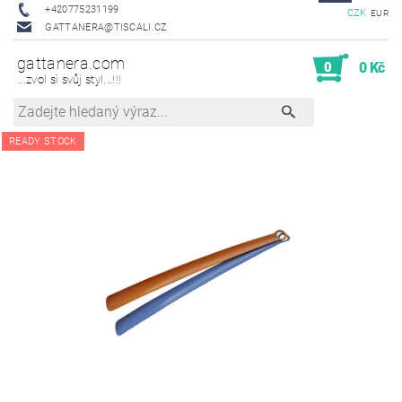
+420775231199
CZK
EUR
GATTANERA@TISCALI.CZ
gattanera.com
0
0 Kč
...zvol si svůj styl...!!!
READY STOCK