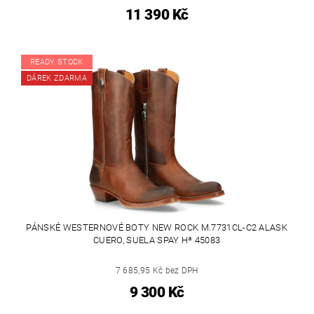
11 390 Kč
READY STOCK
DÁREK ZDARMA
PÁNSKÉ WESTERNOVÉ BOTY NEW ROCK M.7731CL-C2 ALASK
CUERO, SUELA SPAY Hª 45083
7 685,95 Kč bez DPH
9 300 Kč