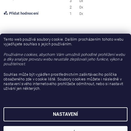
3
0x
2
0x
Přidat hodnocení
1
0x
Irena Zoubková
Tento web používá soubory cookie. Dalším procházením tohoto webu
IZ
vyjadřujete souhlas s jejich používáním.
|
12.2.2022
Používáme cookies, abychom Vám umožnili pohodlné prohlížení webu
Naprosto spokojeni.
a díky analýze provozu webu neustále zlepšovali jeho funkce, výkon a
použitelnost.
Souhlas může být vyjádřen prostřednictvím zaškrtávacího políčka
obsaženého zde v cookie liště. Soubory cookies můžete i následně v
nastavení svého internetového prohlížeče odmítnout, nebo si nastavit
užívání jen některých.
NASTAVENÍ
2026 © gattanera.com, všechna práva vyhrazena