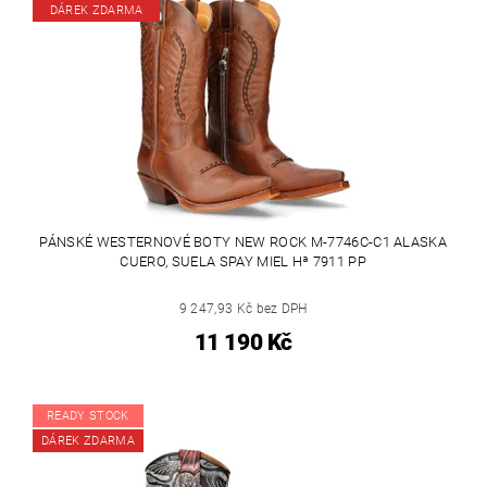
DÁREK ZDARMA
PÁNSKÉ WESTERNOVÉ BOTY NEW ROCK M-7746C-C1 ALASKA
CUERO, SUELA SPAY MIEL Hª 7911 PP
9 247,93 Kč bez DPH
11 190 Kč
READY STOCK
DÁREK ZDARMA