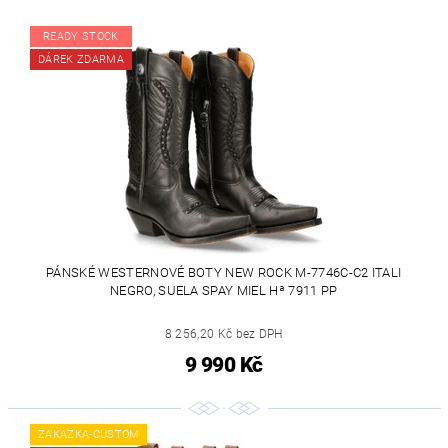
READY STOCK
DÁREK ZDARMA
PÁNSKÉ WESTERNOVÉ BOTY NEW ROCK M-7746C-C2 ITALI
NEGRO, SUELA SPAY MIEL Hª 7911 PP
8 256,20 Kč bez DPH
9 990 Kč
ZAKÁZKA-CUSTOM