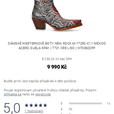
DÁMSKÉ WESTERNOVÉ BOTY NEW ROCK M-7729C-C11 MEXICO
ACERO, SUELA SPAY ( 7721 CRE LISO ) H700822PP
8 256,20 Kč bez DPH
9 990 Kč
Buďte první, kdo napíše příspěvek k této položce.
Pouze registrovaní uživatelé mohou vkládat příspěvky. Prosím
přihlaste se
nebo se
registrujte
.
5,0
5
1x
4
0x
1 hodnocení