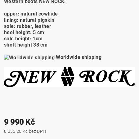
Western boots NEW ROCK:
upper: natural cowhide
lining: natural pigskin
sole: rubber, leather
heel height: 5 cm
sole height: 1cm
shoft height 38 cm
Worldwide shipping
9 990 Kč
8 256,20 Kč bez DPH