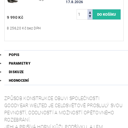
17.8.2026
9 990 Kč
8 256,20 Kč bez DPH
POPIS
PARAMETRY
DISKUZE
HODNOCENÍ
ZPŮSOB KONSTRUKCE OBUVI SPOLEČNOSTI
GOODYEAR WELTED JE CELOSVĚTOVĚ PROSLULÝ SVOU
PEVNOSTÍ, ODOLNOSTÍ A MOŽNOSTÍ OPĚTOVNÉHO
ROZEBRÁNÍ.
JEHLA PRIŠÍVÁ HORNÍ KŮŽI, PODŠÍVKU A LEM