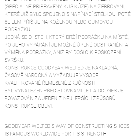
(SPECIÁLNĚ PŘIPRAVENÝ KUS KŮŽE) NA ŽEBROVÁNÍ,
KTERÉ JIŽ BYLO SPOJENO S NAPÍNACÍ STÉLKOU. POTÉ
SE LEM PŘIŠIJE NA KOŽENOU NEBO GUMOVOU
PODRÁŽKU.
JEDNÁ SE O STEH, KTERÝ DRŽÍ PODRÁŽKU NA MÍSTĚ,
PO JEHO VYPÁRÁNÍ JE MOŽNÉ ÚPLNÉ ODSTRANĚNÍ A
VÝMĚNA PODRÁŽKY, ANIŽ BY DOŠLO K POŠKOZENÍ
SVRŠKU.
KONSTRUKCE GOODYEAR WELTED JE NÁKLADNÁ,
ČASOVĚ NÁROČNÁ A VYŽADUJE VYSOCE
KVALIFIKOVANÉ ŘEMESLNÉ ZRUČNOSTI.
BYL VYNALEZEN PŘED STOVKAMI LET A DODNES JE
POVAŽOVÁN ZA JEDEN Z NEJLEPŠÍCH ZPŮSOBŮ
KONSTRUKCE OBUVI.
GOODYEAR WELTED'S WAY OF CONSTRUCTING SHOES
IS FAMOUS WORLDWIDE FOR ITS STRENGTH,