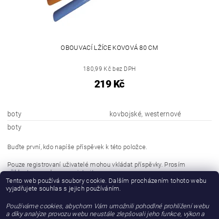
OBOUVACÍ LŽÍCE KOVOVÁ 80 CM
180,99 Kč bez DPH
219 Kč
boty
kovbojské, westernové
boty
Buďte první, kdo napíše příspěvek k této položce.
Pouze registrovaní uživatelé mohou vkládat příspěvky. Prosím
přihlaste se
nebo se
registrujte
.
Tento web používá soubory cookie. Dalším procházením tohoto webu
vyjadřujete souhlas s jejich používáním.
Buďte první, kdo napíše příspěvek k této položce.
Používáme cookies, abychom Vám umožnili pohodlné prohlížení webu
Přidat hodnocení
a díky analýze provozu webu neustále zlepšovali jeho funkce, výkon a