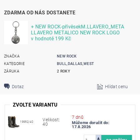
ZDARMA OD NÁS DOSTANETE
+ NEW ROCK-přívěsekM.LLAVERO_META
LLAVERO METALICO NEW ROCK LOGO
v hodnotě 199 Kč
ZNAČKA
NEW ROCK
KATEGORIE
BULL,DALLAS,WEST
ZÁRUKA
2 ROKY
Dotaz
Hlídat cenu
ZVOLTE VARIANTU
7 dnů
Velikost:
19952/40
Můžeme doručit do:
40
17.8.2026