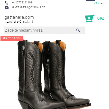
+420775231199
CZK
EUR
GATTANERA@TISCALI.CZ
gattanera.com
0
0 Kč
...zvol si svůj styl...!!!
READY STOCK