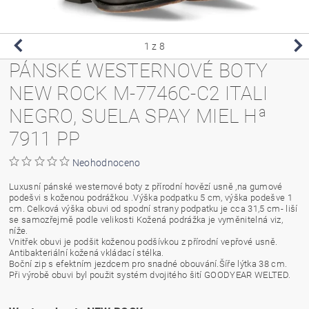
1
z 8
PÁNSKÉ WESTERNOVÉ BOTY
NEW ROCK M-7746C-C2 ITALI
NEGRO, SUELA SPAY MIEL Hª
7911 PP
Neohodnoceno
Luxusní pánské westernové boty z přírodní hovězí usně ,na gumové
podešvi s koženou podrážkou .Výška podpatku 5 cm, výška podešve 1
cm. Celková výška obuvi od spodní strany podpatku je cca 31,5 cm- liší
se samozřejmě podle velikosti Kožená podrážka je vyměnitelná viz,
níže.
Vnitřek obuvi je podšit koženou podšívkou z přírodní vepřové usně.
Antibakteriální kožená vkládací stélka.
Boční zip s efektním jezdcem pro snadné obouvání.Šíře lýtka 38 cm.
Při výrobě obuvi byl použit systém dvojitého šití GOODYEAR WELTED.