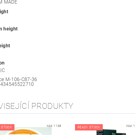
M MADE
ight
m height
eight
ion
IC
ce
M-106-C87-36
8434545522710
VISEJÍCÍ PRODUKTY
Kód:
1138
Kód:
 STOCK
READY STOCK