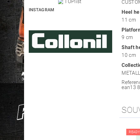
CUSTO
INSTAGRAM
Heel he
11 cm
Platfor
9 cm
Shaft h
10 cm
Collect
METALL
Referen
ean13
SOU
READY