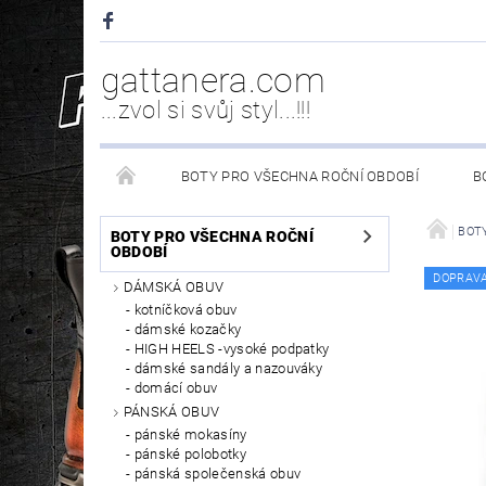
gattanera.com
...zvol si svůj styl...!!!
BOTY PRO VŠECHNA ROČNÍ OBDOBÍ
B
NEW ROCK DOPLŇKY/NÁHRADNÍ DÍLY
WESTER
BOTY
BOTY PRO VŠECHNA ROČNÍ
OBDOBÍ
DOPRAV
DÁMSKÁ OBUV
PÉČE O OBUV
kotníčková obuv
dámské kozačky
HIGH HEELS -vysoké podpatky
dámské sandály a nazouváky
domácí obuv
PÁNSKÁ OBUV
pánské mokasíny
pánské polobotky
pánská společenská obuv