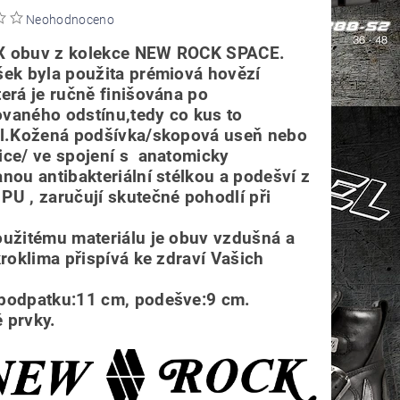
Neohodnoceno
 obuv z kolekce NEW ROCK SPACE.
šek byla použita prémiová hovězí
terá je ručně finišována po
vaného odstínu,tedy co kus to
ál.Kožená podšívka/skopová useň nebo
ice/ ve spojení s anatomicky
nou antibakteriální stélkou a podešví z
PU , zaručují skutečné pohodlí při
oužitému materiálu je obuv vzdušná a
kroklima přispívá ke zdraví Vašich
.
podpatku:11 cm, podešve:9 cm.
 prvky.