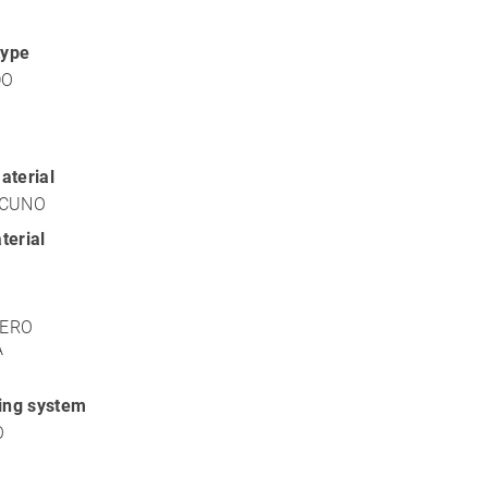
type
DO
aterial
ACUNO
terial
LERO
A
xing system
O