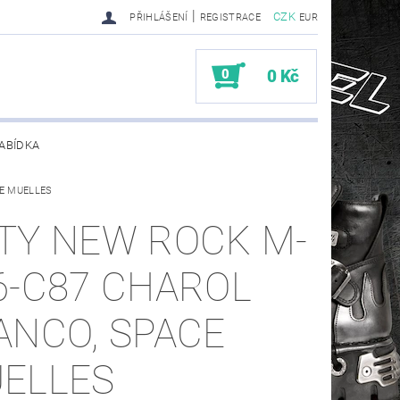
|
CZK
PŘIHLÁŠENÍ
REGISTRACE
EUR
0
0 Kč
ABÍDKA
CE MUELLES
TY SENDRA-SENDRA HANDMADE BIKER BOOTS
TY NEW ROCK M-
6-C87 CHAROL
ANCO, SPACE
ELLES