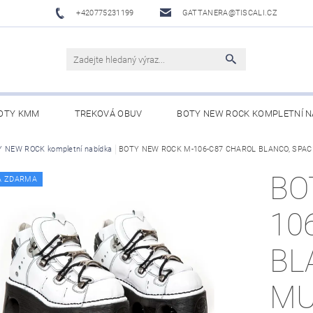
+420775231199
GATTANERA@TISCALI.CZ
OTY KMM
TREKOVÁ OBUV
BOTY NEW ROCK KOMPLETNÍ N
NOVÁ OBUV
 NEW ROCK kompletní nabídka
WESTERN BELTS /WESTERNOVÉ OPASKY/
BOTY NEW ROCK M-106-C87 CHAROL BLANCO, SPA
BO
BO
A ZDARMA
10
BL
MU