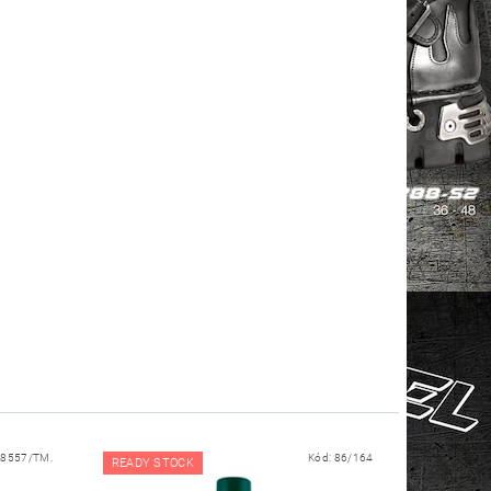
18557/TM.
Kód:
86/164
READY STOCK