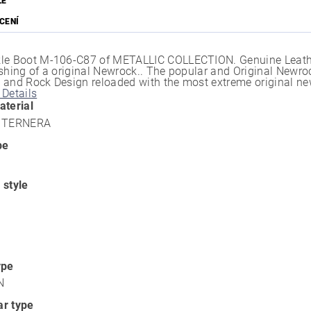
ZE
CENÍ
le Boot M-106-C87 of METALLIC COLLECTION. Genuine Leathe
shing of a original Newrock.. The popular and Original Newrock
 and Rock Design reloaded with the most extreme original n
 Details
aterial
E TERNERA
pe
 style
O
ype
N
r type