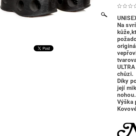
UNISEX
Na svr
kůže,k
požado
origin
vepřov
tvarova
ULTRA 
chůzi.
Díky p
její mi
nohou
Výška 
Kovové