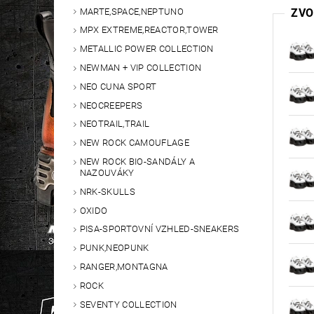
MARTE,SPACE,NEPTUNO
ZVO
MPX EXTREME,REACTOR,TOWER
METALLIC POWER COLLECTION
NEWMAN + VIP COLLECTION
NEO CUNA SPORT
NEOCREEPERS
NEOTRAIL,TRAIL
NEW ROCK CAMOUFLAGE
NEW ROCK BIO-SANDÁLY A
NAZOUVÁKY
NRK-SKULLS
OXIDO
PISA-SPORTOVNÍ VZHLED-SNEAKERS
PUNK,NEOPUNK
RANGER,MONTAGNA
ROCK
SEVENTY COLLECTION