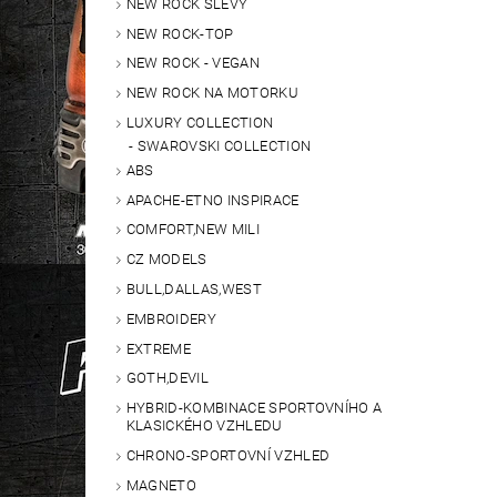
NEW ROCK SLEVY
NEW ROCK-TOP
NEW ROCK - VEGAN
NEW ROCK NA MOTORKU
LUXURY COLLECTION
SWAROVSKI COLLECTION
ABS
APACHE-ETNO INSPIRACE
COMFORT,NEW MILI
CZ MODELS
BULL,DALLAS,WEST
EMBROIDERY
EXTREME
GOTH,DEVIL
HYBRID-KOMBINACE SPORTOVNÍHO A
KLASICKÉHO VZHLEDU
CHRONO-SPORTOVNÍ VZHLED
MAGNETO