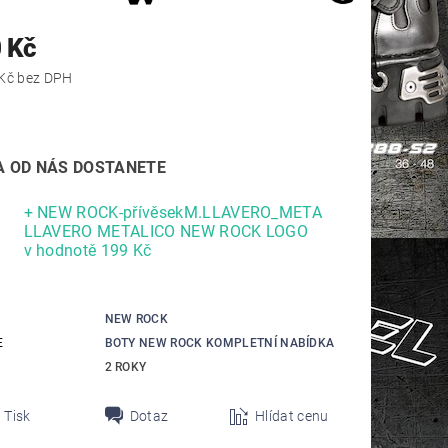
 Kč
7 677,69 Kč bez DPH
 OD NÁS DOSTANETE
+ NEW ROCK-přívěsekM.LLAVERO_META
LLAVERO METALICO NEW ROCK LOGO
v hodnotě 199 Kč
NEW ROCK
E
BOTY NEW ROCK KOMPLETNÍ NABÍDKA
2 ROKY
Tisk
Dotaz
Hlídat cenu