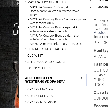
DISKU
MAYURA COWBOY BOOTS
MAYURA-Women's Cowgirl
HODNO
Boots/dámská vysoká westernová
obuv
MAYURA Cowboy Boots/pánská vysoká
The Ank
westernová obuv
and fini
MAYURA Cowboy Booties-pánské
Fashion
kotníkové westernové boty
Product
MAYURA Cowboy Booties-dámské
Inner m
kotníkové westernové boty
PIEL D
MAYURA na motorku - BIKER BOOTS
NEW ROCK WEST-DALLAS
Heel ty
OLD WEST
PLANO
SENDRA COWBOY BOOTS
Fashion
JOHNNY BULLS
GOTIC
HEAVY
WESTERN BELTS
PUNK
/WESTERNOVÉ OPASKY/
ROCK
OPASKY MAYURA
Clasp t
OPASKY SENDRA
CORDO
OPASKY NEW ROCK
Footwea