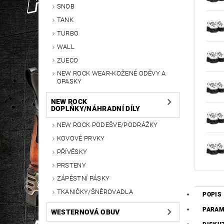
SNOB
TANK
TURBO
WALL
ZUECO
NEW ROCK WEAR-KOŽENÉ ODĚVY A
OPASKY
NEW ROCK
DOPLŇKY/NÁHRADNÍ DÍLY
NEW ROCK PODEŠVE/PODRÁŽKY
KOVOVÉ PRVKY
PŘÍVĚSKY
PRSTENY
ZÁPĚSTNÍ PÁSKY
TKANIČKY/ŠNĚROVADLA
POPIS
PARAM
WESTERNOVÁ OBUV