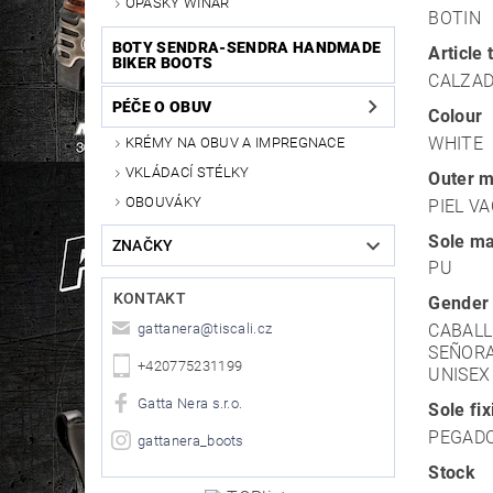
OPASKY WINAR
BOTIN
BOTY SENDRA-SENDRA HANDMADE
Article 
BIKER BOOTS
CALZA
PÉČE O OBUV
Colour
WHITE
KRÉMY NA OBUV A IMPREGNACE
VKLÁDACÍ STÉLKY
Outer m
OBOUVÁKY
PIEL V
Sole ma
ZNAČKY
PU
KONTAKT
Gender
gattanera
@
tiscali.cz
CABAL
SEÑOR
+420775231199
UNISEX
Gatta Nera s.r.o.
Sole fi
PEGAD
gattanera_boots
Stock