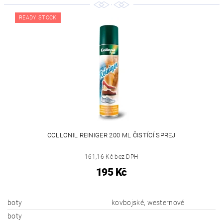
READY STOCK
COLLONIL REINIGER 200 ML ČISTÍCÍ SPREJ
161,16 Kč bez DPH
195 Kč
boty
kovbojské, westernové
boty