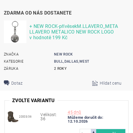
ZDARMA OD NÁS DOSTANETE
+ NEW ROCK-přívěsekM.LLAVERO_META
LLAVERO METALICO NEW ROCK LOGO
v hodnotě 199 Kč
ZNAČKA
NEW ROCK
KATEGORIE
BULL,DALLAS,WEST
ZÁRUKA
2 ROKY
Dotaz
Hlídat cenu
ZVOLTE VARIANTU
45 dnů
Velikost:
20003/36
Můžeme doručit do:
36
12.10.2026