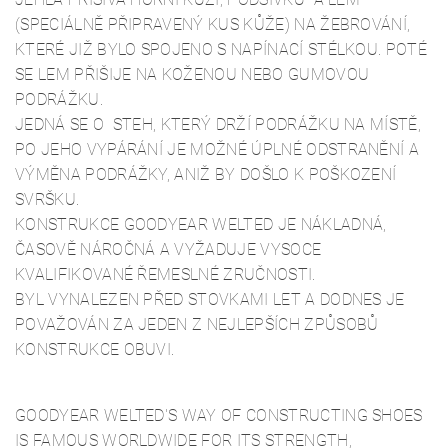
(SPECIÁLNĚ PŘIPRAVENÝ KUS KŮŽE) NA ŽEBROVÁNÍ,
KTERÉ JIŽ BYLO SPOJENO S NAPÍNACÍ STÉLKOU. POTÉ
SE LEM PŘIŠIJE NA KOŽENOU NEBO GUMOVOU
PODRÁŽKU.
JEDNÁ SE O STEH, KTERÝ DRŽÍ PODRÁŽKU NA MÍSTĚ,
PO JEHO VYPÁRÁNÍ JE MOŽNÉ ÚPLNÉ ODSTRANĚNÍ A
VÝMĚNA PODRÁŽKY, ANIŽ BY DOŠLO K POŠKOZENÍ
SVRŠKU.
KONSTRUKCE GOODYEAR WELTED JE NÁKLADNÁ,
ČASOVĚ NÁROČNÁ A VYŽADUJE VYSOCE
KVALIFIKOVANÉ ŘEMESLNÉ ZRUČNOSTI.
BYL VYNALEZEN PŘED STOVKAMI LET A DODNES JE
POVAŽOVÁN ZA JEDEN Z NEJLEPŠÍCH ZPŮSOBŮ
KONSTRUKCE OBUVI.
GOODYEAR WELTED'S WAY OF CONSTRUCTING SHOES
IS FAMOUS WORLDWIDE FOR ITS STRENGTH,