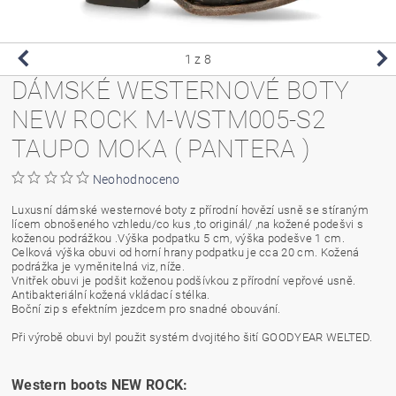
1
z 8
DÁMSKÉ WESTERNOVÉ BOTY
NEW ROCK M-WSTM005-S2
TAUPO MOKA ( PANTERA )
Neohodnoceno
Luxusní dámské westernové boty z přírodní hovězí usně se stíraným
lícem obnošeného vzhledu/co kus ,to originál/ ,na kožené podešvi s
koženou podrážkou .Výška podpatku 5 cm, výška podešve 1 cm.
Celková výška obuvi od horní hrany podpatku je cca 20 cm. Kožená
podrážka je vyměnitelná viz, níže.
Vnitřek obuvi je podšit koženou podšívkou z přírodní vepřové usně.
Antibakteriální kožená vkládací stélka.
Boční zip s efektním jezdcem pro snadné obouvání.
Při výrobě obuvi byl použit systém dvojitého šití GOODYEAR WELTED.
Western boots NEW ROCK: