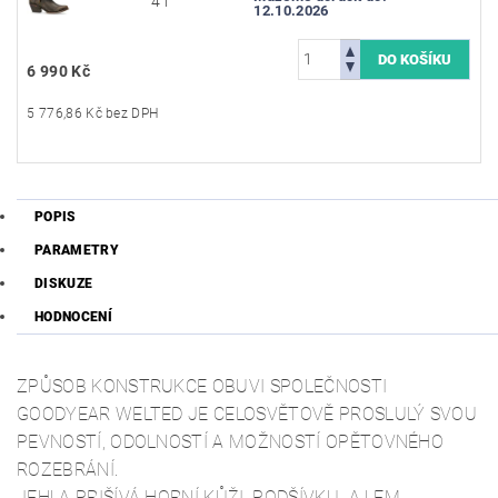
41
12.10.2026
6 990 Kč
5 776,86 Kč bez DPH
POPIS
PARAMETRY
DISKUZE
HODNOCENÍ
ZPŮSOB KONSTRUKCE OBUVI SPOLEČNOSTI
GOODYEAR WELTED JE CELOSVĚTOVĚ PROSLULÝ SVOU
PEVNOSTÍ, ODOLNOSTÍ A MOŽNOSTÍ OPĚTOVNÉHO
ROZEBRÁNÍ.
JEHLA PRIŠÍVÁ HORNÍ KŮŽI, PODŠÍVKU A LEM