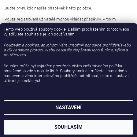
Buďte první, kdo napíše příspěvek k této položce.
Pouze registrovaní uživatelé mohou vkládat příspěvky. Prosím
přihlaste se
nebo se
registrujte
.
Tento web používá soubory cookie. Dalším procházením tohoto webu
vyjadřujete souhlas s jejich používáním.
Buďte první, kdo napíše příspěvek k této položce.
Používáme cookies, abychom Vám umožnili pohodlné prohlížení webu
Přidat hodnocení
a díky analýze provozu webu neustále zlepšovali jeho funkce, výkon a
použitelnost.
Souhlas může být vyjádřen prostřednictvím zaškrtávacího políčka
obsaženého zde v cookie liště. Soubory cookies můžete i následně v
nastavení svého internetového prohlížeče odmítnout, nebo si nastavit
užívání jen některých.
NASTAVENÍ
2026 © gattanera.com, všechna práva vyhrazena
Vytvořil Shoptet
SOUHLASÍM