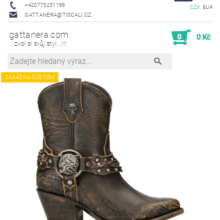
+420775231199
CZK
EUR
GATTANERA@TISCALI.CZ
gattanera.com
0
0 Kč
...zvol si svůj styl...!!!
ZAKÁZKA-CUSTOM