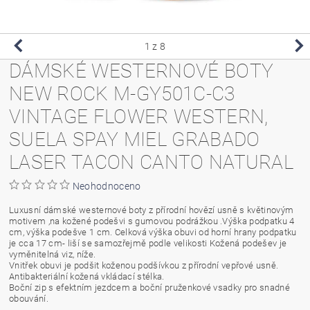
1
z 8
DÁMSKÉ WESTERNOVÉ BOTY
NEW ROCK M-GY501C-C3
VINTAGE FLOWER WESTERN,
SUELA SPAY MIEL GRABADO
LASER TACON CANTO NATURAL
Neohodnoceno
Luxusní dámské westernové boty z přírodní hovězí usně s květinovým
motivem ,na kožené podešvi s gumovou podrážkou .Výška podpatku 4
cm, výška podešve 1 cm. Celková výška obuvi od horní hrany podpatku
je cca 17 cm- liší se samozřejmě podle velikosti Kožená podešev je
vyměnitelná viz, níže.
Vnitřek obuvi je podšit koženou podšívkou z přírodní vepřové usně.
Antibakteriální kožená vkládací stélka.
Boční zip s efektním jezdcem a boční pruženkové vsadky pro snadné
obouvání.