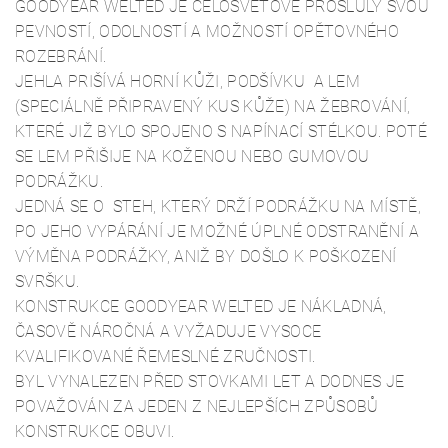
GOODYEAR WELTED JE CELOSVĚTOVĚ PROSLULÝ SVOU
PEVNOSTÍ, ODOLNOSTÍ A MOŽNOSTÍ OPĚTOVNÉHO
ROZEBRÁNÍ.
JEHLA PRIŠÍVÁ HORNÍ KŮŽI, PODŠÍVKU A LEM
(SPECIÁLNĚ PŘIPRAVENÝ KUS KŮŽE) NA ŽEBROVÁNÍ,
KTERÉ JIŽ BYLO SPOJENO S NAPÍNACÍ STÉLKOU. POTÉ
SE LEM PŘIŠIJE NA KOŽENOU NEBO GUMOVOU
PODRÁŽKU.
JEDNÁ SE O STEH, KTERÝ DRŽÍ PODRÁŽKU NA MÍSTĚ,
PO JEHO VYPÁRÁNÍ JE MOŽNÉ ÚPLNÉ ODSTRANĚNÍ A
VÝMĚNA PODRÁŽKY, ANIŽ BY DOŠLO K POŠKOZENÍ
SVRŠKU.
KONSTRUKCE GOODYEAR WELTED JE NÁKLADNÁ,
ČASOVĚ NÁROČNÁ A VYŽADUJE VYSOCE
KVALIFIKOVANÉ ŘEMESLNÉ ZRUČNOSTI.
BYL VYNALEZEN PŘED STOVKAMI LET A DODNES JE
POVAŽOVÁN ZA JEDEN Z NEJLEPŠÍCH ZPŮSOBŮ
KONSTRUKCE OBUVI.