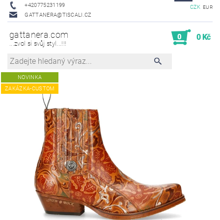
+420775231199
CZK
EUR
GATTANERA@TISCALI.CZ
gattanera.com
0
0 Kč
...zvol si svůj styl...!!!
NOVINKA
ZAKÁZKA-CUSTOM