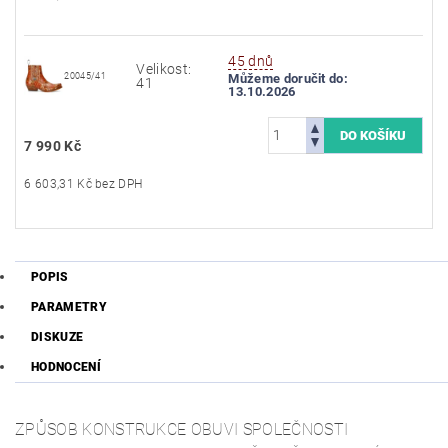
45 dnů
Velikost:
20045/41
Můžeme doručit do:
41
13.10.2026
7 990 Kč
6 603,31 Kč bez DPH
POPIS
PARAMETRY
DISKUZE
HODNOCENÍ
ZPŮSOB KONSTRUKCE OBUVI SPOLEČNOSTI