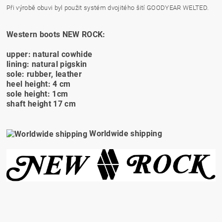
Při výrobě obuvi byl použit systém dvojitého šití GOODYEAR WELTED.
Western boots NEW ROCK:
upper: natural cowhide
lining: natural pigskin
sole: rubber, leather
heel height: 4 cm
sole height: 1cm
shaft height 17 cm
Worldwide shipping