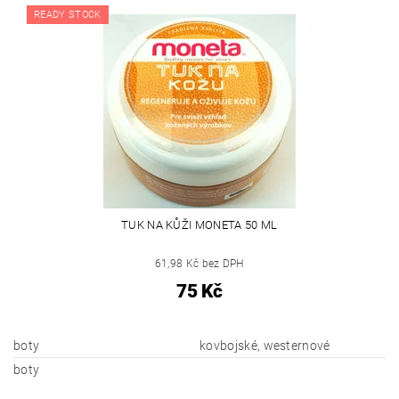
READY STOCK
TUK NA KŮŽI MONETA 50 ML
61,98 Kč bez DPH
75 Kč
boty
kovbojské, westernové
boty