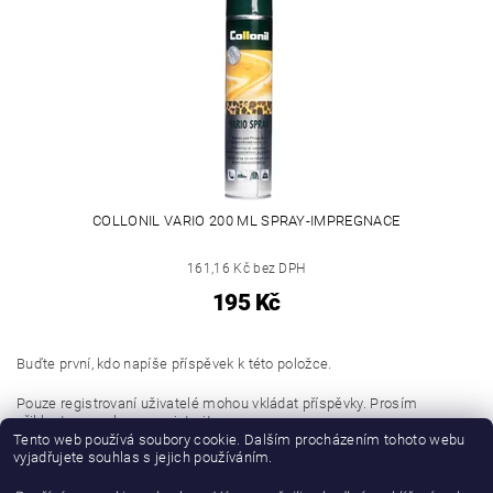
COLLONIL VARIO 200 ML SPRAY-IMPREGNACE
161,16 Kč bez DPH
195 Kč
Buďte první, kdo napíše příspěvek k této položce.
Pouze registrovaní uživatelé mohou vkládat příspěvky. Prosím
přihlaste se
nebo se
registrujte
.
Tento web používá soubory cookie. Dalším procházením tohoto webu
vyjadřujete souhlas s jejich používáním.
Buďte první, kdo napíše příspěvek k této položce.