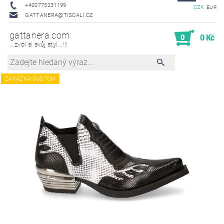
+420775231199
CZK
EUR
GATTANERA@TISCALI.CZ
gattanera.com
0
0 Kč
...zvol si svůj styl...!!!
ZAKÁZKA-CUSTOM