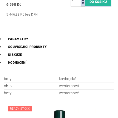
6 590 Kč
5 446,28 Kč bez DPH
PARAMETRY
SOUVISEJÍCÍ PRODUKTY
DISKUZE
HODNOCENÍ
boty
kovbojské
obuv
westernová
boty
westernové
READY STOCK