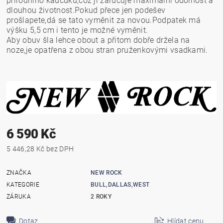
přírodního kaučuku,což jí zaručuje maximální odolnost a
dlouhou životnost.Pokud přece jen podešev
prošlapete,dá se tato vyměnit za novou.Podpatek má
výšku 5,5 cm i tento je možné vyměnit.
Aby obuv šla lehce obout a přitom dobře držela na
noze,je opatřena z obou stran pruženkovými vsadkami.
6 590 Kč
5 446,28 Kč bez DPH
ZNAČKA
NEW ROCK
KATEGORIE
BULL,DALLAS,WEST
ZÁRUKA
2 ROKY
Dotaz
Hlídat cenu