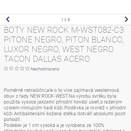
1
z 8
BOTY NEW ROCK M-WST082-C3
PITONE NEGRO, PITON BLANCO,
LUXOR NEGRO, WEST NEGRO
TACON DALLAS ACERO
Neohodnoceno
Poměrně netradiční,ale o to více zajímavá westernová
obuv z řady NEW ROCK-WEST.Na výrobu svršku byla
použita vysoce jakostní přírodní hovězí useň,s raženým
vzorem imitujícím hadí kůži.Podšívka je rovněž v přírodní
kůži.Antibakteriální kožená stélka dotváří absolutní pocit
pohodlí.
Podešev je 1 cm vysoká a je vyrobena ze 100%