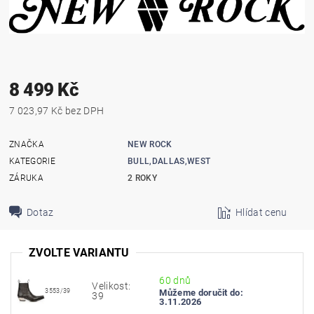
8 499 Kč
7 023,97 Kč bez DPH
ZNAČKA
NEW ROCK
KATEGORIE
BULL,DALLAS,WEST
ZÁRUKA
2 ROKY
Dotaz
Hlídat cenu
ZVOLTE VARIANTU
60 dnů
Velikost:
3553/39
Můžeme doručit do:
39
3.11.2026