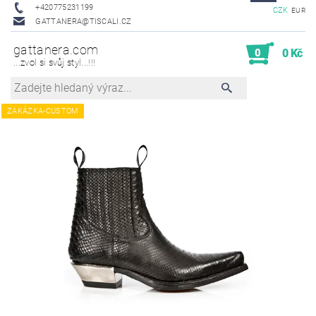
+420775231199
CZK
EUR
GATTANERA@TISCALI.CZ
gattanera.com
0
0 Kč
...zvol si svůj styl...!!!
ZAKÁZKA-CUSTOM