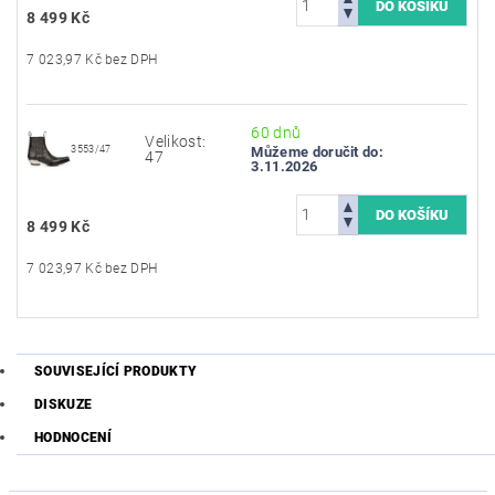
8 499 Kč
7 023,97 Kč bez DPH
60 dnů
Velikost:
3553/47
Můžeme doručit do:
47
3.11.2026
8 499 Kč
7 023,97 Kč bez DPH
SOUVISEJÍCÍ PRODUKTY
DISKUZE
HODNOCENÍ