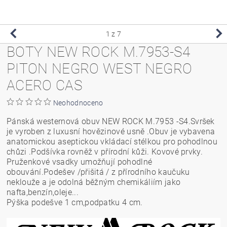
1
z 7
BOTY NEW ROCK M.7953-S4
PITON NEGRO WEST NEGRO
ACERO CAS
Neohodnoceno
Pánská westernová obuv NEW ROCK M.7953 -S4.Svršek
je vyroben z luxusní hovězinové usně .Obuv je vybavena
anatomickou aseptickou vkládací stélkou pro pohodlnou
chůzi .Podšívka rovněž v přírodní kůži. Kovové prvky.
Pruženkové vsadky umožňují pohodlné
obouvání.Podešev /přišitá / z přírodního kaučuku
neklouže a je odolná běžným chemikáliím jako
nafta,benzín,oleje...
Pýška podešve 1 cm,podpatku 4 cm.