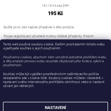
161,16 Kč bez DPH
195 Kč
Buďte první, kdo napíše příspěvek k této položce.
Pouze registrovaní uživatelé mohou vkládat příspěvky. Prosím
přihlaste se
nebo se
registrujte
.
Tento web používá soubory cookie. Dalším procházením tohoto webu
vyjadřujete souhlas s jejich používáním.
Buďte první, kdo napíše příspěvek k této položce.
Používáme cookies, abychom Vám umožnili pohodlné prohlížení webu
Přidat hodnocení
a díky analýze provozu webu neustále zlepšovali jeho funkce, výkon a
použitelnost.
Souhlas může být vyjádřen prostřednictvím zaškrtávacího políčka
obsaženého zde v cookie liště. Soubory cookies můžete i následně v
nastavení svého internetového prohlížeče odmítnout, nebo si nastavit
užívání jen některých.
NASTAVENÍ