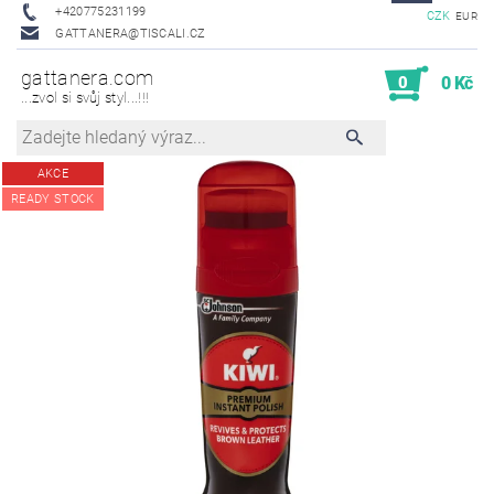
+420775231199
CZK
EUR
GATTANERA@TISCALI.CZ
gattanera.com
0
0 Kč
...zvol si svůj styl...!!!
AKCE
READY STOCK