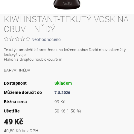
KIWI INSTANT-TEKUTÝ VOSK NA
OBUV HNĚDÝ
Neohodnoceno
Tekutý samoleštící prostředek na koženou obuv.Dodá obuvi okamžitý
lesk,vyživuje.
Flakon s dvojitou houbičkou,75 ml.
BARVA:HNĚDÁ
Dostupnost
Skladem
Můžeme doručit do
7.8.2026
Běžná cena
99 Kč
Ušetříte
50 Kč
(–50 %)
49 Kč
40,50 Kč bez DPH