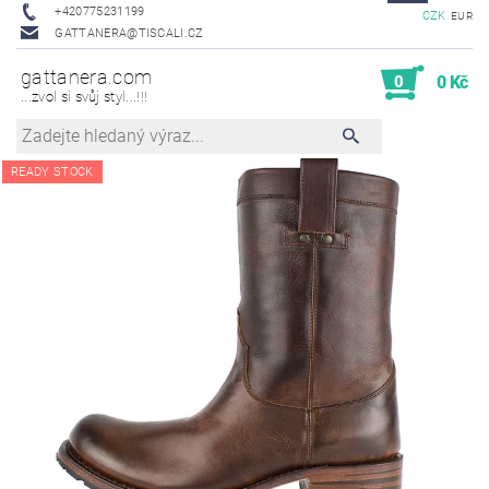
+420775231199
CZK
EUR
GATTANERA@TISCALI.CZ
gattanera.com
0
0 Kč
...zvol si svůj styl...!!!
READY STOCK