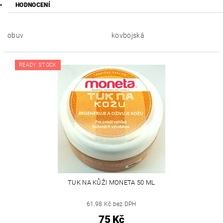
HODNOCENÍ
obuv
kovbojská
READY STOCK
TUK NA KŮŽI MONETA 50 ML
61,98 Kč bez DPH
75 Kč