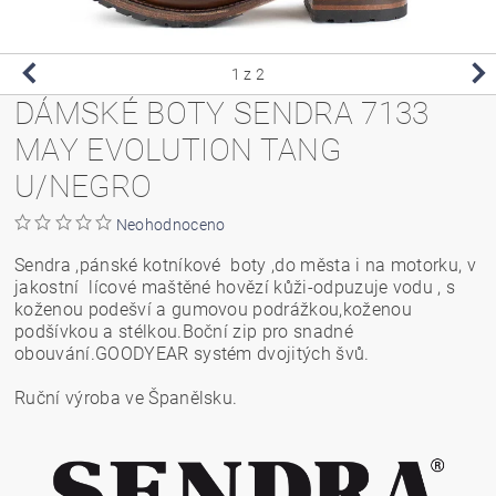
1
z 2
DÁMSKÉ BOTY SENDRA 7133
MAY EVOLUTION TANG
U/NEGRO
Neohodnoceno
Sendra ,pánské kotníkové boty ,do města i na motorku, v
jakostní lícové maštěné hovězí kůži-odpuzuje vodu , s
koženou podešví a gumovou podrážkou,koženou
podšívkou a stélkou.Boční zip pro snadné
obouvání.GOODYEAR systém dvojitých švů.
Ruční výroba ve Španělsku.