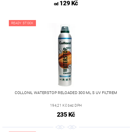
129 Kč
od
READY STOCK
COLLONIL WATERSTOP RELOADED 300 ML S UV FILTREM
194,21 Kč bez DPH
235 Kč