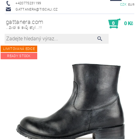
+420775231199
CZK
EUR
GATTANERA@TISCALI.CZ
gattanera.com
0
0 Kč
...zvol si svůj styl...!!!
LIMITOVANÁ EDICE
READY STOCK