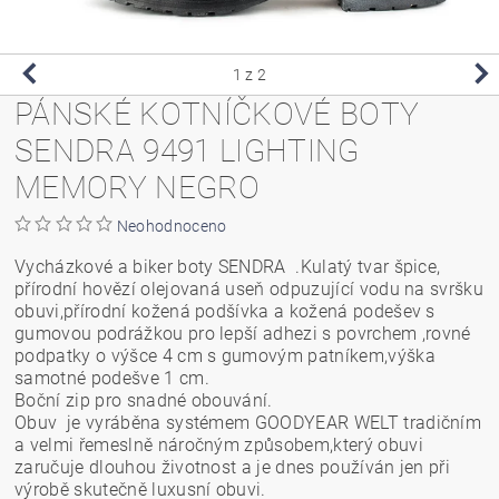
1
z 2
PÁNSKÉ KOTNÍČKOVÉ BOTY
SENDRA 9491 LIGHTING
MEMORY NEGRO
Neohodnoceno
Vycházkové a biker boty SENDRA .Kulatý tvar špice,
přírodní hovězí olejovaná useň odpuzující vodu na svršku
obuvi,přírodní kožená podšívka a kožená podešev s
gumovou podrážkou pro lepší adhezi s povrchem ,rovné
podpatky o výšce 4 cm s gumovým patníkem,výška
samotné podešve 1 cm.
Boční zip pro snadné obouvání.
Obuv je vyráběna systémem GOODYEAR WELT tradičním
a velmi řemeslně náročným způsobem,který obuvi
zaručuje dlouhou životnost a je dnes používán jen při
výrobě skutečně luxusní obuvi.