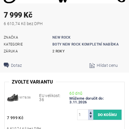
7 999 Kč
6 610,74 Kč bez DPH
ZNAČKA
NEW ROCK
KATEGORIE
BOTY NEW ROCK KOMPLETNÍ NABÍDKA
ZÁRUKA
2 ROKY
Dotaz
Hlídat cenu
ZVOLTE VARIANTU
60 dnů
EU velikost:
16178/36
Můžeme doručit do:
36
3.11.2026
7 999 Kč
6 610,74 Kč bez DPH