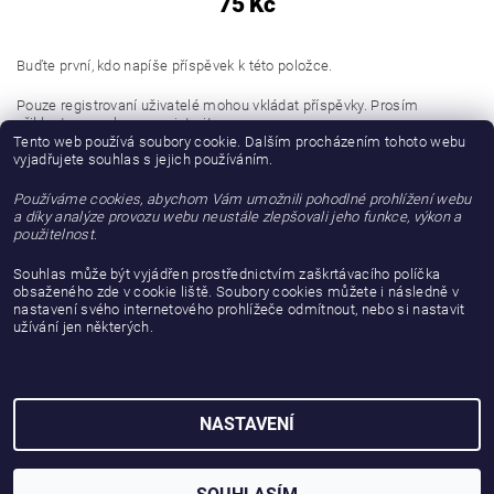
75 Kč
Buďte první, kdo napíše příspěvek k této položce.
Pouze registrovaní uživatelé mohou vkládat příspěvky. Prosím
přihlaste se
nebo se
registrujte
.
Tento web používá soubory cookie. Dalším procházením tohoto webu
vyjadřujete souhlas s jejich používáním.
Buďte první, kdo napíše příspěvek k této položce.
Používáme cookies, abychom Vám umožnili pohodlné prohlížení webu
Přidat hodnocení
a díky analýze provozu webu neustále zlepšovali jeho funkce, výkon a
použitelnost.
Souhlas může být vyjádřen prostřednictvím zaškrtávacího políčka
obsaženého zde v cookie liště. Soubory cookies můžete i následně v
nastavení svého internetového prohlížeče odmítnout, nebo si nastavit
užívání jen některých.
NASTAVENÍ
2026 © gattanera.com, všechna práva vyhrazena
Vytvořil Shoptet