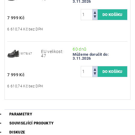
3.11.2026
7 999 Kč
6 610,74 Kč bez DPH
60 dnů
EU velikost:
16178/47
Můžeme doručit do:
47
3.11.2026
7 999 Kč
6 610,74 Kč bez DPH
PARAMETRY
SOUVISEJÍCÍ PRODUKTY
DISKUZE