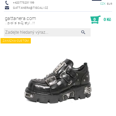
+420775231199
CZK
EUR
GATTANERA@TISCALI.CZ
gattanera.com
0
0 Kč
...zvol si svůj styl...!!!
ZAKÁZKA-CUSTOM