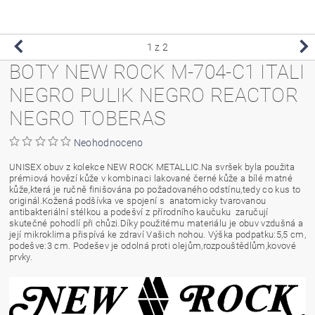
1
z 2
BOTY NEW ROCK M-704-C1 ITALI
NEGRO PULIK NEGRO REACTOR
NEGRO TOBERAS
Neohodnoceno
UNISEX obuv z kolekce NEW ROCK METALLIC.Na svršek byla použita
prémiová hovězí kůže v kombinaci lakované černé kůže a bílé matné
kůže,která je ručně finišována po požadovaného odstínu,tedy co kus to
originál.Kožená podšívka ve spojení s anatomicky tvarovanou
antibakteriální stélkou a podešví z přírodního kaučuku zaručují
skutečné pohodlí při chůzi.Díky použitému materiálu je obuv vzdušná a
její mikroklima přispívá ke zdraví Vašich nohou. Výška podpatku:5,5 cm,
podešve:3 cm. Podešev je odolná proti olejům,rozpouštědlům,kovové
prvky.