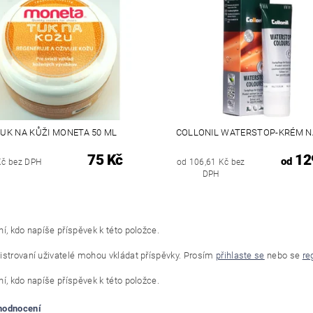
UK NA KŮŽI MONETA 50 ML
COLLONIL WATERSTOP-KRÉM N
75 Kč
12
od
Kč bez DPH
od 106,61 Kč bez
DPH
í, kdo napíše příspěvek k této položce.
istrovaní uživatelé mohou vkládat příspěvky. Prosím
přihlaste se
nebo se
re
í, kdo napíše příspěvek k této položce.
 hodnocení