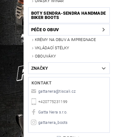
OPASKY WINAR
BOTY SENDRA-SENDRA HANDMADE
BIKER BOOTS
PÉČE O OBUV
KRÉMY NA OBUV A IMPREGNACE
VKLÁDACÍ STÉLKY
OBOUVÁKY
ZNAČKY
KONTAKT
gattanera
@
tiscali.cz
+420775231199
Gatta Nera s.r.o.
gattanera_boots