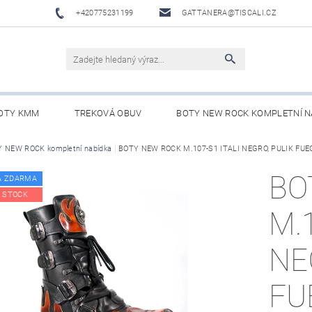
+420775231199
GATTANERA@TISCALI.CZ
OTY KMM
TREKOVÁ OBUV
BOTY NEW ROCK KOMPLETNÍ N
NOVÁ OBUV
 NEW ROCK kompletní nabídka
WESTERN BELTS /WESTERNOVÉ OPASKY/
BOTY NEW ROCK M.107-S1 ITALI NEGRO, PULIK FU
BO
BO
A ZDARMA
 STOCK
M.1
NE
FU