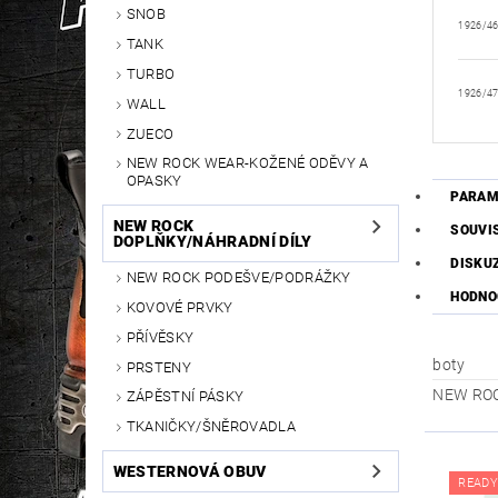
SNOB
1926/4
TANK
TURBO
1926/4
WALL
ZUECO
NEW ROCK WEAR-KOŽENÉ ODĚVY A
OPASKY
PARAM
NEW ROCK
SOUVI
DOPLŇKY/NÁHRADNÍ DÍLY
DISKU
NEW ROCK PODEŠVE/PODRÁŽKY
HODNO
KOVOVÉ PRVKY
PŘÍVĚSKY
boty
PRSTENY
NEW RO
ZÁPĚSTNÍ PÁSKY
TKANIČKY/ŠNĚROVADLA
WESTERNOVÁ OBUV
READY