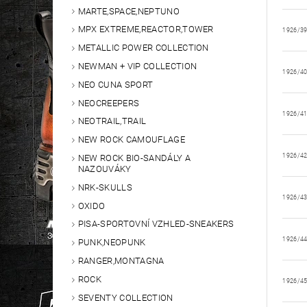
MARTE,SPACE,NEPTUNO
MPX EXTREME,REACTOR,TOWER
1926/3
METALLIC POWER COLLECTION
NEWMAN + VIP COLLECTION
1926/4
NEO CUNA SPORT
NEOCREEPERS
1926/4
NEOTRAIL,TRAIL
NEW ROCK CAMOUFLAGE
1926/4
NEW ROCK BIO-SANDÁLY A
NAZOUVÁKY
NRK-SKULLS
1926/4
OXIDO
PISA-SPORTOVNÍ VZHLED-SNEAKERS
1926/4
PUNK,NEOPUNK
RANGER,MONTAGNA
ROCK
1926/4
SEVENTY COLLECTION