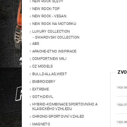
NEW ROCK SLEVY
NEW ROCK-TOP
NEW ROCK - VEGAN
NEW ROCK NA MOTORKU
LUXURY COLLECTION
SWAROVSKI COLLECTION
ABS
APACHE-ETNO INSPIRACE
COMFORT,NEW MILI
CZ MODELS
ZVO
BULL,DALLAS,WEST
EMBROIDERY
1926/3
EXTREME
GOTH,DEVIL
HYBRID-KOMBINACE SPORTOVNÍHO A
1926/3
KLASICKÉHO VZHLEDU
CHRONO-SPORTOVNÍ VZHLED
1926/3
MAGNETO