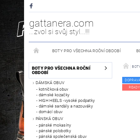
gattanera.com
...zvol si svůj styl...!!!
BOTY PRO VŠECHNA ROČNÍ OBDOBÍ
B
NEW ROCK DOPLŇKY/NÁHRADNÍ DÍLY
WESTER
BOTY
BOTY PRO VŠECHNA ROČNÍ
OBDOBÍ
DOPRAV
DÁMSKÁ OBUV
PÉČE O OBUV
READY
kotníčková obuv
dámské kozačky
HIGH HEELS -vysoké podpatky
dámské sandály a nazouváky
domácí obuv
PÁNSKÁ OBUV
pánské mokasíny
pánské polobotky
pánská společenská obuv