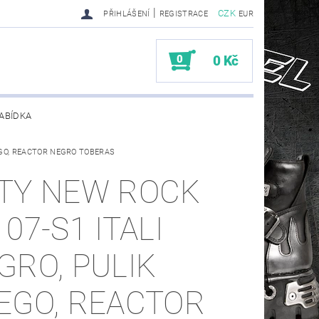
|
CZK
PŘIHLÁŠENÍ
REGISTRACE
EUR
0
0 Kč
ABÍDKA
EGO, REACTOR NEGRO TOBERAS
TY SENDRA-SENDRA HANDMADE BIKER BOOTS
TY NEW ROCK
07-S1 ITALI
GRO, PULIK
EGO, REACTOR