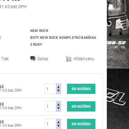
od 6 603,31 Kč bez DPH
NEW ROCK
E
BOTY NEW ROCK KOMPLETNÍ NABÍDKA
2 ROKY
Tisk
Dotaz
Hlídat cenu
Kč
6 603,31 Kč bez DPH
Kč
6 603,31 Kč bez DPH
Kč
6 603,31 Kč bez DPH