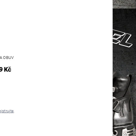
A OBUV
9 Kč
gistrujte
.