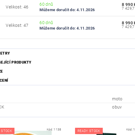
60 dnů
8 990 
Velikost: 46
6
Můžeme doručit do:
4.11.2026
60 dnů
8 990 
Velikost: 47
7
Můžeme doručit do:
4.11.2026
ETRY
SEJÍCÍ PRODUKTY
ZE
CENÍ
moto
CK
obuv
Kód:
1138
Kód:
 STOCK
READY STOCK