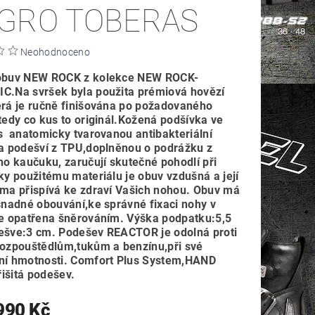
GRO TOBERAS
Neohodnoceno
obuv NEW ROCK z kolekce NEW ROCK-
C.Na svršek byla použita prémiová hovězí
erá je ručně finišována po požadovaného
tedy co kus to originál.Kožená podšívka ve
s anatomicky tvarovanou antibakteriální
 a podešví z TPU,doplněnou o podrážku z
ho kaučuku, zaručují skutečné pohodlí při
ky použitému materiálu je obuv vzdušná a její
ima přispívá ke zdraví Vašich nohou. Obuv má
snadné obouvání,ke správné fixaci nohy v
je opatřena šněrováním. Výška podpatku:5,5
ešve:3 cm. Podešev REACTOR je odolná proti
rozpouštědlům,tukům a benzínu,při své
ní hmotnosti. Comfort Plus System,HAND
išitá podešev.
990 Kč