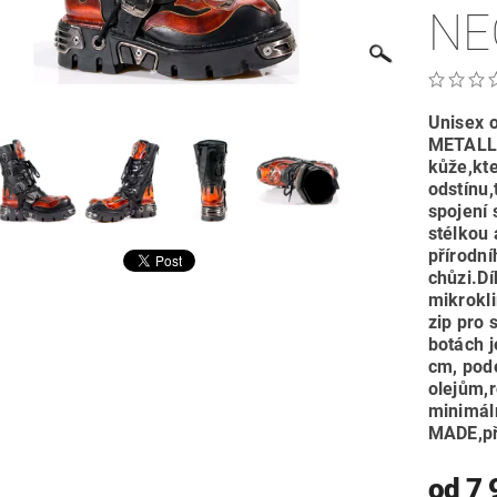
NE
Unisex 
METALLI
kůže,kt
odstínu,
spojení 
stélkou
přírodní
chůzi.Dí
mikrokl
zip pro 
botách 
cm, pod
olejům,
minimál
MADE,př
od 7 