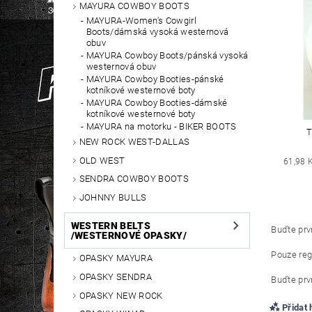
MAYURA COWBOY BOOTS
MAYURA-Women's Cowgirl
Boots/dámská vysoká westernová
obuv
MAYURA Cowboy Boots/pánská vysoká
westernová obuv
MAYURA Cowboy Booties-pánské
kotníkové westernové boty
MAYURA Cowboy Booties-dámské
kotníkové westernové boty
MAYURA na motorku - BIKER BOOTS
T
NEW ROCK WEST-DALLAS
OLD WEST
61,98 
SENDRA COWBOY BOOTS
JOHNNY BULLS
WESTERN BELTS
Buďte prvn
/WESTERNOVÉ OPASKY/
Pouze reg
OPASKY MAYURA
OPASKY SENDRA
Buďte prvn
OPASKY NEW ROCK
Přidat