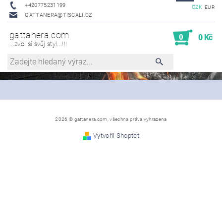
+420775231199
CZK
EUR
GATTANERA@TISCALI.CZ
gattanera.com
0
0 Kč
...zvol si svůj styl...!!!
2026 © gattanera.com, všechna práva vyhrazena
Vytvořil Shoptet