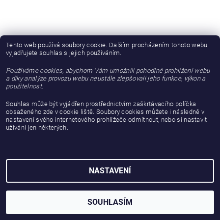
Tento web používá soubory cookie. Dalším procházením tohoto webu
vyjadřujete souhlas s jejich používáním.
Používáme cookies, abychom Vám umožnili pohodlné prohlížení webu
a díky analýze provozu webu neustále zlepšovali jeho funkce, výkon a
použitelnost.
Souhlas může být vyjádřen prostřednictvím zaškrtávacího políčka
obsaženého zde v cookie liště. Soubory cookies můžete i následně v
nastavení svého internetového prohlížeče odmítnout, nebo si nastavit
užívání jen některých.
NASTAVENÍ
SOUHLASÍM