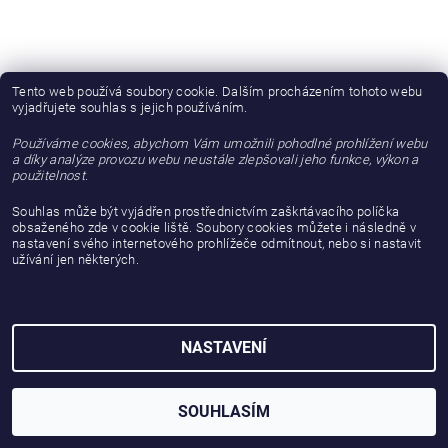
Tento web používá soubory cookie. Dalším procházením tohoto webu
vyjadřujete souhlas s jejich používáním.
Používáme cookies, abychom Vám umožnili pohodlné prohlížení webu
a díky analýze provozu webu neustále zlepšovali jeho funkce, výkon a
použitelnost.
Souhlas může být vyjádřen prostřednictvím zaškrtávacího políčka
obsaženého zde v cookie liště. Soubory cookies můžete i následně v
nastavení svého internetového prohlížeče odmítnout, nebo si nastavit
užívání jen některých.
2026 © gattanera.com, všechna práva vyhrazena
Vytvořil Shoptet
NASTAVENÍ
SOUHLASÍM