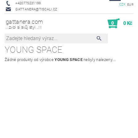
+420775231199
CZK
EUR
GATTANERA@TISCALI.CZ
gattanera.com
0
0 Kč
...zvol si svůj styl...!!!
YOUNG SPACE
Žádné produkty od výrobce
YOUNG SPACE
nebyly nalezeny....