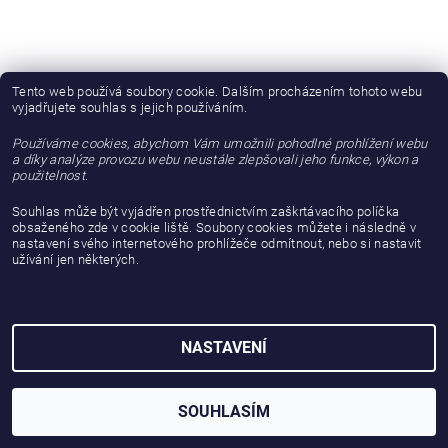
Tento web používá soubory cookie. Dalším procházením tohoto webu
vyjadřujete souhlas s jejich používáním.
Používáme cookies, abychom Vám umožnili pohodlné prohlížení webu
a díky analýze provozu webu neustále zlepšovali jeho funkce, výkon a
použitelnost.
Souhlas může být vyjádřen prostřednictvím zaškrtávacího políčka
obsaženého zde v cookie liště. Soubory cookies můžete i následně v
nastavení svého internetového prohlížeče odmítnout, nebo si nastavit
užívání jen některých.
2026 © gattanera.com, všechna práva vyhrazena
Vytvořil Shoptet
NASTAVENÍ
SOUHLASÍM