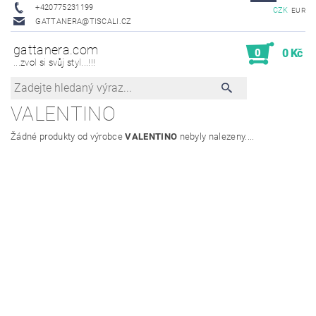
+420775231199
CZK
EUR
GATTANERA@TISCALI.CZ
gattanera.com
0
0 Kč
...zvol si svůj styl...!!!
VALENTINO
Žádné produkty od výrobce
VALENTINO
nebyly nalezeny....