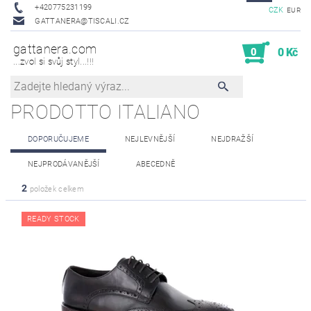
+420775231199
CZK
EUR
GATTANERA@TISCALI.CZ
gattanera.com
0
0 Kč
...zvol si svůj styl...!!!
PRODOTTO ITALIANO
DOPORUČUJEME
NEJLEVNĚJŠÍ
NEJDRAŽŠÍ
NEJPRODÁVANĚJŠÍ
ABECEDNĚ
2
položek celkem
READY STOCK