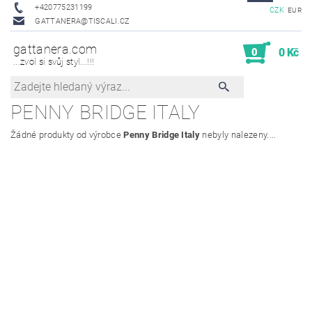
+420775231199
CZK
EUR
GATTANERA@TISCALI.CZ
gattanera.com
0
0 Kč
...zvol si svůj styl...!!!
PENNY BRIDGE ITALY
Žádné produkty od výrobce
Penny Bridge Italy
nebyly nalezeny....