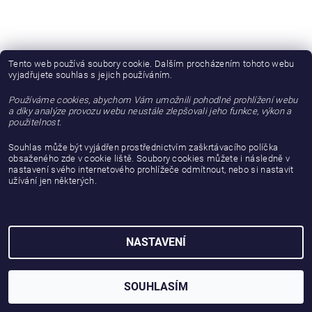
Tento web používá soubory cookie. Dalším procházením tohoto webu
vyjadřujete souhlas s jejich používáním.
Používáme cookies, abychom Vám umožnili pohodlné prohlížení webu
a díky analýze provozu webu neustále zlepšovali jeho funkce, výkon a
použitelnost.
Souhlas může být vyjádřen prostřednictvím zaškrtávacího políčka
obsaženého zde v cookie liště. Soubory cookies můžete i následně v
nastavení svého internetového prohlížeče odmítnout, nebo si nastavit
užívání jen některých.
2026 © gattanera.com, všechna práva vyhrazena
Vytvořil Shoptet
NASTAVENÍ
SOUHLASÍM