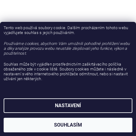
Tento web používá soubory cookie. Dalším procházením tohoto webu
vyjadřujete souhlas s jejich používáním.
Používáme cookies, abychom Vám umožnili pohodlné prohlížení webu
a díky analýze provozu webu neustále zlepšovali jeho funkce, výkon a
použitelnost.
Souhlas může být vyjádřen prostřednictvím zaškrtávacího políčka
obsaženého zde v cookie liště. Soubory cookies můžete i následně v
nastavení svého internetového prohlížeče odmítnout, nebo si nastavit
užívání jen některých.
2026 © gattanera.com, všechna práva vyhrazena
Vytvořil Shoptet
NASTAVENÍ
SOUHLASÍM