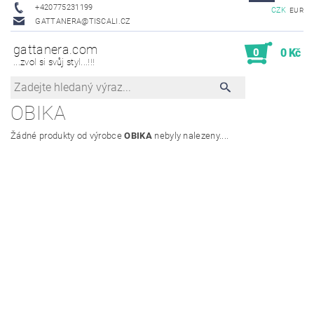
+420775231199
CZK
EUR
GATTANERA@TISCALI.CZ
gattanera.com
0
0 Kč
...zvol si svůj styl...!!!
OBIKA
Žádné produkty od výrobce
OBIKA
nebyly nalezeny....