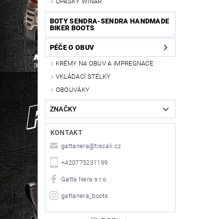
OPASKY WINAR
BOTY SENDRA-SENDRA HANDMADE
BIKER BOOTS
PÉČE O OBUV
KRÉMY NA OBUV A IMPREGNACE
VKLÁDACÍ STÉLKY
OBOUVÁKY
ZNAČKY
KONTAKT
gattanera
@
tiscali.cz
+420775231199
Gatta Nera s.r.o.
gattanera_boots