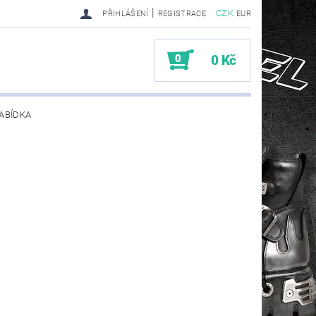
|
CZK
PŘIHLÁŠENÍ
REGISTRACE
EUR
0
0 Kč
ABÍDKA
TY SENDRA-SENDRA HANDMADE BIKER BOOTS