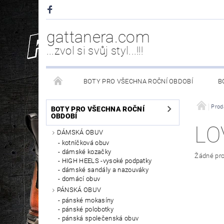
gattanera.com
...zvol si svůj styl...!!!
BOTY PRO VŠECHNA ROČNÍ OBDOBÍ
B
NEW ROCK DOPLŇKY/NÁHRADNÍ DÍLY
WESTER
Prod
BOTY PRO VŠECHNA ROČNÍ
OBDOBÍ
LO
DÁMSKÁ OBUV
PÉČE O OBUV
kotníčková obuv
dámské kozačky
Žádné pro
HIGH HEELS -vysoké podpatky
dámské sandály a nazouváky
domácí obuv
PÁNSKÁ OBUV
pánské mokasíny
pánské polobotky
pánská společenská obuv