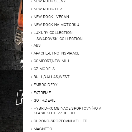
NEW ROCK SLEVY
NEW ROCK-TOP
NEW ROCK - VEGAN
NEW ROCK NA MOTORKU
LUXURY COLLECTION
SWAROVSKI COLLECTION
ABS
APACHE-ETNO INSPIRACE
COMFORT,NEW MILI
CZ MODELS
BULL,DALLAS,WEST
EMBROIDERY
EXTREME
GOTH,DEVIL
HYBRID-KOMBINACE SPORTOVNÍHO A
KLASICKÉHO VZHLEDU
CHRONO-SPORTOVNÍ VZHLED
MAGNETO