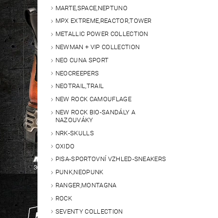
MARTE,SPACE,NEPTUNO
MPX EXTREME,REACTOR,TOWER
METALLIC POWER COLLECTION
NEWMAN + VIP COLLECTION
NEO CUNA SPORT
NEOCREEPERS
NEOTRAIL,TRAIL
NEW ROCK CAMOUFLAGE
NEW ROCK BIO-SANDÁLY A
NAZOUVÁKY
NRK-SKULLS
OXIDO
PISA-SPORTOVNÍ VZHLED-SNEAKERS
PUNK,NEOPUNK
RANGER,MONTAGNA
ROCK
SEVENTY COLLECTION