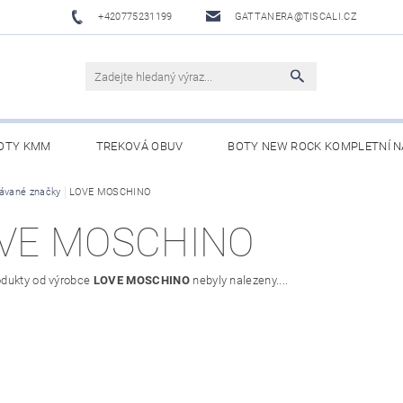
+420775231199
GATTANERA@TISCALI.CZ
OTY KMM
TREKOVÁ OBUV
BOTY NEW ROCK KOMPLETNÍ N
NOVÁ OBUV
ávané značky
LOVE MOSCHINO
WESTERN BELTS /WESTERNOVÉ OPASKY/
BO
VE MOSCHINO
dukty od výrobce
LOVE MOSCHINO
nebyly nalezeny....