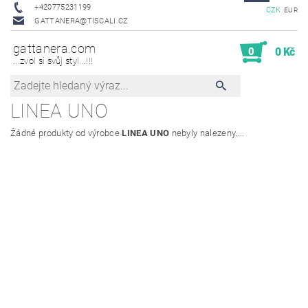
+420775231199
CZK
EUR
GATTANERA@TISCALI.CZ
gattanera.com
0
0 Kč
...zvol si svůj styl...!!!
LINEA UNO
Žádné produkty od výrobce
LINEA UNO
nebyly nalezeny....