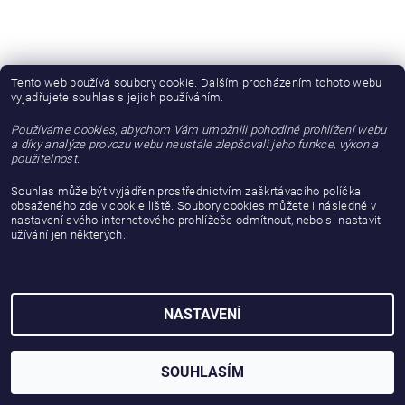
Tento web používá soubory cookie. Dalším procházením tohoto webu
vyjadřujete souhlas s jejich používáním.
Používáme cookies, abychom Vám umožnili pohodlné prohlížení webu
a díky analýze provozu webu neustále zlepšovali jeho funkce, výkon a
použitelnost.
Souhlas může být vyjádřen prostřednictvím zaškrtávacího políčka
obsaženého zde v cookie liště. Soubory cookies můžete i následně v
nastavení svého internetového prohlížeče odmítnout, nebo si nastavit
užívání jen některých.
2026 © gattanera.com, všechna práva vyhrazena
Vytvořil Shoptet
NASTAVENÍ
SOUHLASÍM