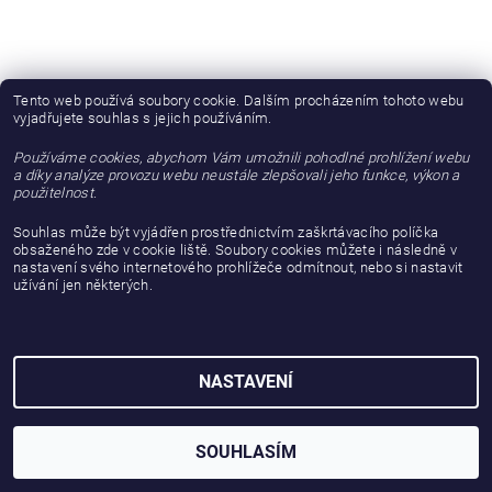
Tento web používá soubory cookie. Dalším procházením tohoto webu
vyjadřujete souhlas s jejich používáním.
Používáme cookies, abychom Vám umožnili pohodlné prohlížení webu
a díky analýze provozu webu neustále zlepšovali jeho funkce, výkon a
použitelnost.
Souhlas může být vyjádřen prostřednictvím zaškrtávacího políčka
obsaženého zde v cookie liště. Soubory cookies můžete i následně v
nastavení svého internetového prohlížeče odmítnout, nebo si nastavit
užívání jen některých.
2026 © gattanera.com, všechna práva vyhrazena
Vytvořil Shoptet
NASTAVENÍ
SOUHLASÍM