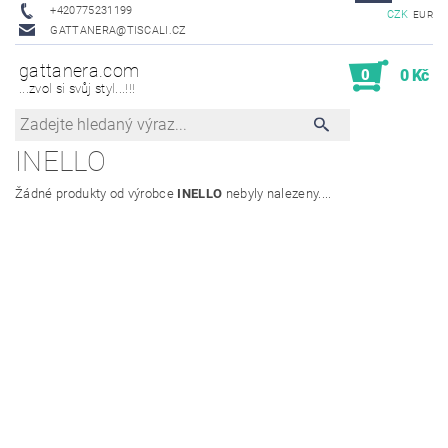
+420775231199
CZK
EUR
GATTANERA@TISCALI.CZ
gattanera.com
0
0 Kč
...zvol si svůj styl...!!!
INELLO
Žádné produkty od výrobce
INELLO
nebyly nalezeny....