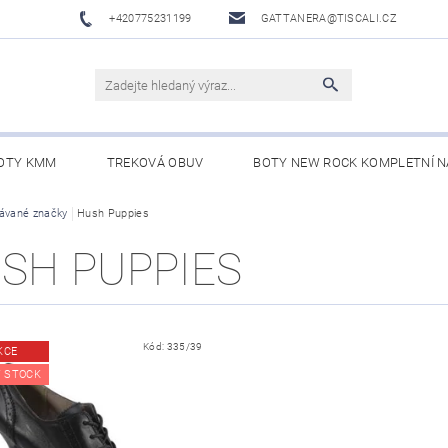
+420775231199
GATTANERA@TISCALI.CZ
OTY KMM
TREKOVÁ OBUV
BOTY NEW ROCK KOMPLETNÍ N
NOVÁ OBUV
ávané značky
Hush Puppies
WESTERN BELTS /WESTERNOVÉ OPASKY/
BO
SH PUPPIES
Kód:
335/39
KCE
 STOCK