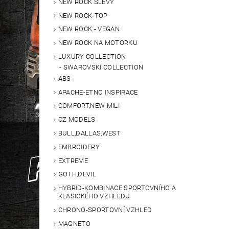
NEW ROCK SLEVY
NEW ROCK-TOP
NEW ROCK - VEGAN
NEW ROCK NA MOTORKU
LUXURY COLLECTION
SWAROVSKI COLLECTION
ABS
APACHE-ETNO INSPIRACE
COMFORT,NEW MILI
CZ MODELS
BULL,DALLAS,WEST
EMBROIDERY
EXTREME
GOTH,DEVIL
HYBRID-KOMBINACE SPORTOVNÍHO A
KLASICKÉHO VZHLEDU
CHRONO-SPORTOVNÍ VZHLED
MAGNETO