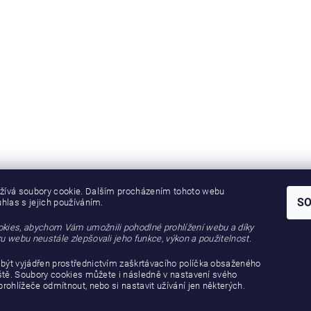
žívá soubory cookie. Dalším procházením tohoto webu
S
uhlas s jejich používáním.
kies, abychom Vám umožnili pohodlné prohlížení webu a díky
u webu neustále zlepšovali jeho funkce, výkon a použitelnost.
být vyjádřen prostřednictvím zaškrtávacího políčka obsaženého
iště. Soubory cookies můžete i následně v nastavení svého
prohlížeče odmítnout, nebo si nastavit užívání jen některých.