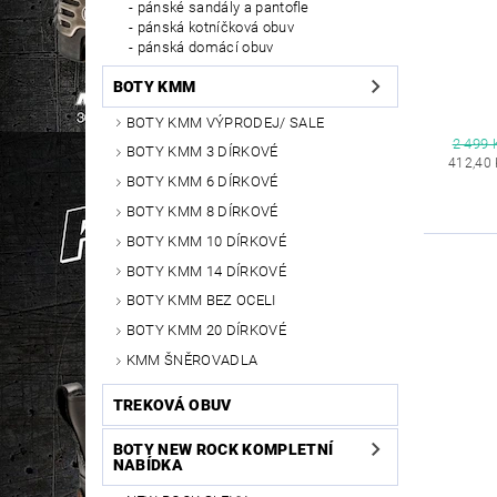
pánské sandály a pantofle
pánská kotníčková obuv
pánská domácí obuv
BOTY KMM
BOTY KMM VÝPRODEJ/ SALE
2 499 
BOTY KMM 3 DÍRKOVÉ
412,40
BOTY KMM 6 DÍRKOVÉ
BOTY KMM 8 DÍRKOVÉ
BOTY KMM 10 DÍRKOVÉ
BOTY KMM 14 DÍRKOVÉ
BOTY KMM BEZ OCELI
BOTY KMM 20 DÍRKOVÉ
KMM ŠNĚROVADLA
TREKOVÁ OBUV
BOTY NEW ROCK KOMPLETNÍ
NABÍDKA