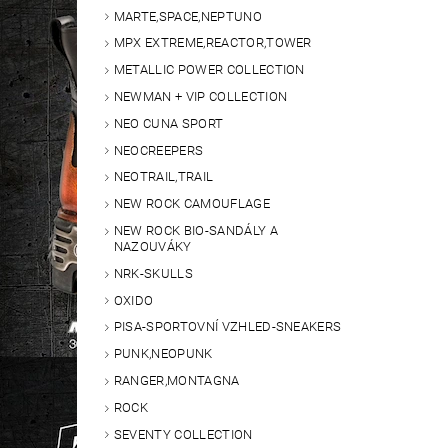
MARTE,SPACE,NEPTUNO
MPX EXTREME,REACTOR,TOWER
METALLIC POWER COLLECTION
NEWMAN + VIP COLLECTION
NEO CUNA SPORT
NEOCREEPERS
NEOTRAIL,TRAIL
NEW ROCK CAMOUFLAGE
NEW ROCK BIO-SANDÁLY A
NAZOUVÁKY
NRK-SKULLS
OXIDO
PISA-SPORTOVNÍ VZHLED-SNEAKERS
PUNK,NEOPUNK
RANGER,MONTAGNA
ROCK
SEVENTY COLLECTION