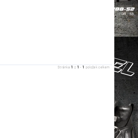
1
1
1
Stránka
z
-
položek celkem