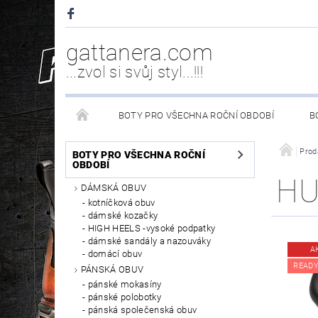
gattanera.com
...zvol si svůj styl...!!!
BOTY PRO VŠECHNA ROČNÍ OBDOBÍ
B
NEW ROCK DOPLŇKY/NÁHRADNÍ DÍLY
WESTER
Prod
BOTY PRO VŠECHNA ROČNÍ
OBDOBÍ
HU
DÁMSKÁ OBUV
PÉČE O OBUV
kotníčková obuv
dámské kozačky
HIGH HEELS -vysoké podpatky
dámské sandály a nazouváky
A
domácí obuv
READY
PÁNSKÁ OBUV
pánské mokasíny
pánské polobotky
pánská společenská obuv