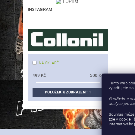
INSTAGRAM
NA SKLADĚ
499
Kč
500
Kč
Tento web pou
vyjadřujete so
POLOŽEK K ZOBRAZENÍ:
1
Používáme coo
analýze provoz
Souhlas může 
zde v cookie l
internetového 