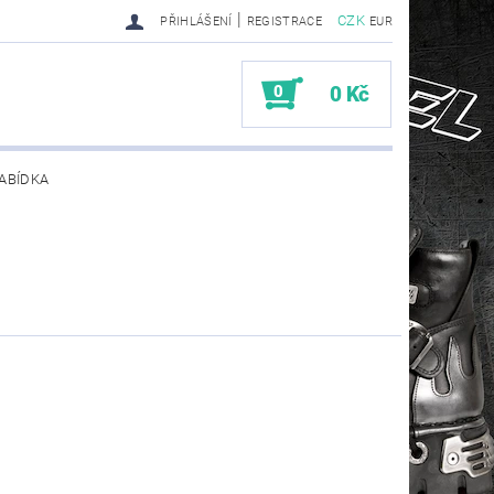
|
CZK
PŘIHLÁŠENÍ
REGISTRACE
EUR
0
0 Kč
ABÍDKA
TY SENDRA-SENDRA HANDMADE BIKER BOOTS