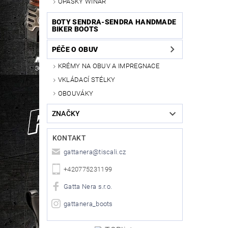
OPASKY WINAR
BOTY SENDRA-SENDRA HANDMADE
BIKER BOOTS
PÉČE O OBUV
KRÉMY NA OBUV A IMPREGNACE
VKLÁDACÍ STÉLKY
OBOUVÁKY
ZNAČKY
KONTAKT
gattanera
@
tiscali.cz
+420775231199
Gatta Nera s.r.o.
gattanera_boots