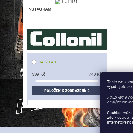
INSTAGRAM
NA SKLADĚ
399
Kč
749
Kč
Tento web pou
vyjadřujete so
POLOŽEK K ZOBRAZENÍ:
2
Používáme coo
analýze provoz
Souhlas může 
zde v cookie l
internetového 