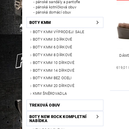
pánské sandály a pantofle
pánská kotníčková obuv
pánská domácí obuv
BOTY KMM
BOTY KMM VÝPRODEJ/ SALE
BOTY KMM 3 DÍRKOVÉ
BOTY KMM 6 DÍRKOVÉ
BOTY KMM 8 DÍRKOVÉ
DÁMS
BOTY KMM 10 DÍRKOVÉ
619,01
BOTY KMM 14 DÍRKOVÉ
BOTY KMM BEZ OCELI
BOTY KMM 20 DÍRKOVÉ
KMM ŠNĚROVADLA
TREKOVÁ OBUV
BOTY NEW ROCK KOMPLETNÍ
NABÍDKA