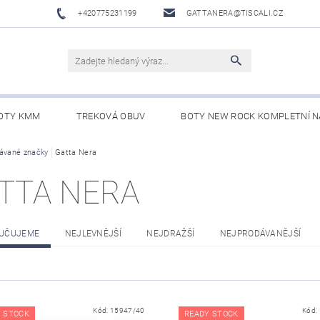
+420775231199
GATTANERA@TISCALI.CZ
OTY KMM
TREKOVÁ OBUV
BOTY NEW ROCK KOMPLETNÍ N
NOVÁ OBUV
ávané značky
Gatta Nera
WESTERN BELTS /WESTERNOVÉ OPASKY/
BO
TTA NERA
UČUJEME
NEJLEVNĚJŠÍ
NEJDRAŽŠÍ
NEJPRODÁVANĚJŠÍ
Kód:
15947/40
Kód:
 STOCK
READY STOCK