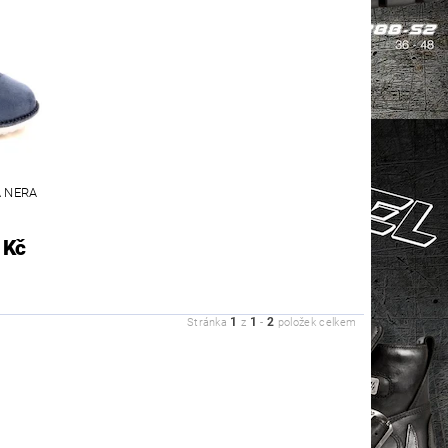
 NERA
 Kč
1
1
2
Stránka
z
-
položek celkem