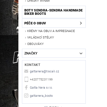
OPASKY WINAR
BOTY SENDRA-SENDRA HANDMADE
BIKER BOOTS
PÉČE O OBUV
KRÉMY NA OBUV A IMPREGNACE
VKLÁDACÍ STÉLKY
OBOUVÁKY
ZNAČKY
KONTAKT
gattanera
@
tiscali.cz
+420775231199
Gatta Nera s.r.o.
gattanera_boots