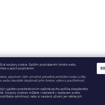
žívá soubory cookie. Dalším procházením tohoto webu
S
uhlas s jejich používáním.
kies, abychom Vám umožnili pohodlné prohlížení webu a díky
u webu neustále zlepšovali jeho funkce, výkon a použitelnost.
být vyjádřen prostřednictvím zaškrtávacího políčka obsaženého
iště. Soubory cookies můžete i následně v nastavení svého
prohlížeče odmítnout, nebo si nastavit užívání jen některých.