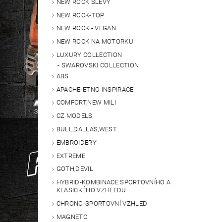
NEW ROCK SLEVY
NEW ROCK-TOP
NEW ROCK - VEGAN
NEW ROCK NA MOTORKU
LUXURY COLLECTION
SWAROVSKI COLLECTION
ABS
APACHE-ETNO INSPIRACE
COMFORT,NEW MILI
CZ MODELS
BULL,DALLAS,WEST
EMBROIDERY
EXTREME
GOTH,DEVIL
HYBRID-KOMBINACE SPORTOVNÍHO A
KLASICKÉHO VZHLEDU
CHRONO-SPORTOVNÍ VZHLED
MAGNETO