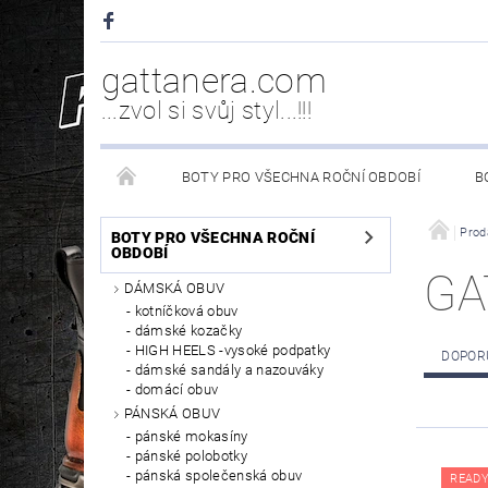
gattanera.com
...zvol si svůj styl...!!!
BOTY PRO VŠECHNA ROČNÍ OBDOBÍ
B
NEW ROCK DOPLŇKY/NÁHRADNÍ DÍLY
WESTER
Prod
BOTY PRO VŠECHNA ROČNÍ
OBDOBÍ
GA
DÁMSKÁ OBUV
PÉČE O OBUV
kotníčková obuv
dámské kozačky
HIGH HEELS -vysoké podpatky
DOPOR
dámské sandály a nazouváky
domácí obuv
PÁNSKÁ OBUV
pánské mokasíny
pánské polobotky
pánská společenská obuv
READY