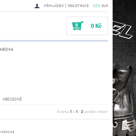
|
CZK
PŘIHLÁŠENÍ
REGISTRACE
EUR
0
0 Kč
ABÍDKA
TY SENDRA-SENDRA HANDMADE BIKER BOOTS
ABECEDNĚ
1
1
2
Stránka
z
-
položek celkem
13292/36