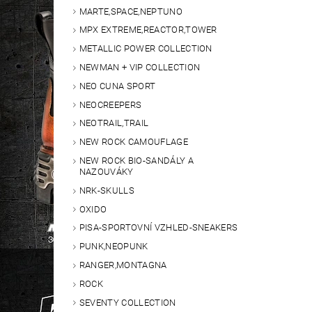
MARTE,SPACE,NEPTUNO
MPX EXTREME,REACTOR,TOWER
METALLIC POWER COLLECTION
NEWMAN + VIP COLLECTION
NEO CUNA SPORT
NEOCREEPERS
NEOTRAIL,TRAIL
NEW ROCK CAMOUFLAGE
NEW ROCK BIO-SANDÁLY A
NAZOUVÁKY
NRK-SKULLS
OXIDO
PISA-SPORTOVNÍ VZHLED-SNEAKERS
PUNK,NEOPUNK
RANGER,MONTAGNA
ROCK
SEVENTY COLLECTION