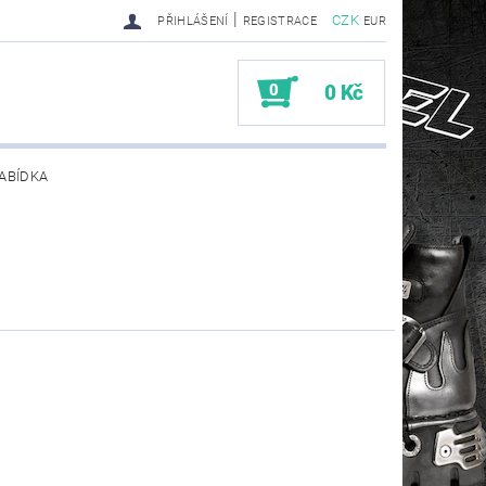
|
CZK
PŘIHLÁŠENÍ
REGISTRACE
EUR
0
0 Kč
ABÍDKA
TY SENDRA-SENDRA HANDMADE BIKER BOOTS