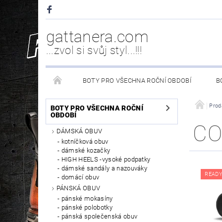
gattanera.com
...zvol si svůj styl...!!!
BOTY PRO VŠECHNA ROČNÍ OBDOBÍ
B
NEW ROCK DOPLŇKY/NÁHRADNÍ DÍLY
WESTER
Prod
BOTY PRO VŠECHNA ROČNÍ
OBDOBÍ
CO
DÁMSKÁ OBUV
PÉČE O OBUV
kotníčková obuv
dámské kozačky
HIGH HEELS -vysoké podpatky
dámské sandály a nazouváky
READY
domácí obuv
PÁNSKÁ OBUV
pánské mokasíny
pánské polobotky
pánská společenská obuv