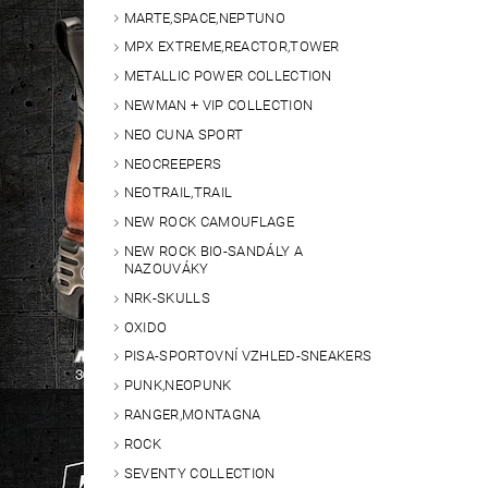
MARTE,SPACE,NEPTUNO
MPX EXTREME,REACTOR,TOWER
METALLIC POWER COLLECTION
NEWMAN + VIP COLLECTION
NEO CUNA SPORT
NEOCREEPERS
NEOTRAIL,TRAIL
NEW ROCK CAMOUFLAGE
NEW ROCK BIO-SANDÁLY A
NAZOUVÁKY
NRK-SKULLS
OXIDO
PISA-SPORTOVNÍ VZHLED-SNEAKERS
PUNK,NEOPUNK
RANGER,MONTAGNA
ROCK
SEVENTY COLLECTION