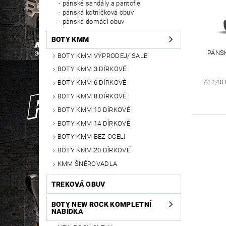
pánské sandály a pantofle
pánská kotníčková obuv
pánská domácí obuv
BOTY KMM
PÁNS
BOTY KMM VÝPRODEJ/ SALE
BOTY KMM 3 DÍRKOVÉ
BOTY KMM 6 DÍRKOVÉ
412,40
BOTY KMM 8 DÍRKOVÉ
BOTY KMM 10 DÍRKOVÉ
BOTY KMM 14 DÍRKOVÉ
BOTY KMM BEZ OCELI
BOTY KMM 20 DÍRKOVÉ
KMM ŠNĚROVADLA
TREKOVÁ OBUV
BOTY NEW ROCK KOMPLETNÍ
NABÍDKA