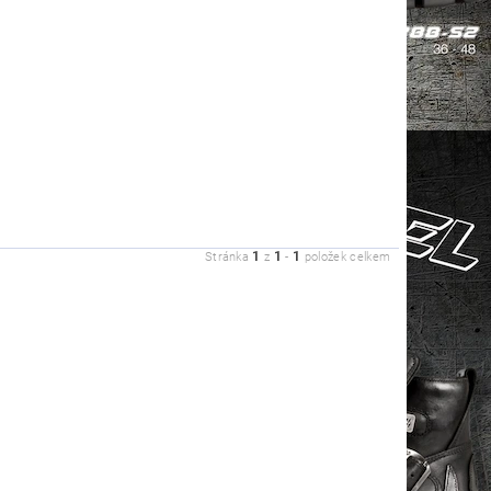
1
1
1
Stránka
z
-
položek celkem