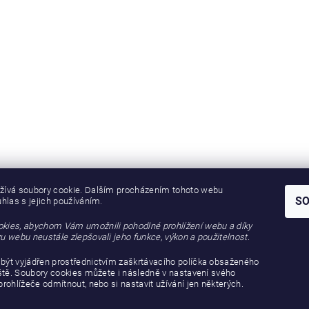
žívá soubory cookie. Dalším procházením tohoto webu
S
uhlas s jejich používáním.
kies, abychom Vám umožnili pohodlné prohlížení webu a díky
u webu neustále zlepšovali jeho funkce, výkon a použitelnost.
být vyjádřen prostřednictvím zaškrtávacího políčka obsaženého
iště. Soubory cookies můžete i následně v nastavení svého
prohlížeče odmítnout, nebo si nastavit užívání jen některých.