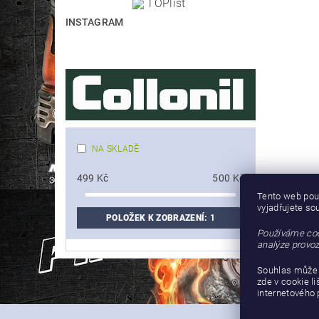
INSTAGRAM
NA SKLADĚ
499
Kč
500
Kč
Tento web pou
vyjadřujete so
POLOŽEK K ZOBRAZENÍ:
1
Používáme coo
analýze provoz
Souhlas může 
zde v cookie l
internetového 