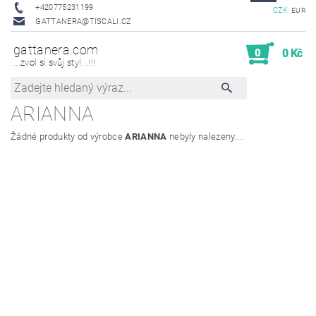
+420775231199
CZK
EUR
GATTANERA@TISCALI.CZ
gattanera.com
0
0 Kč
...zvol si svůj styl...!!!
ARIANNA
Žádné produkty od výrobce
ARIANNA
nebyly nalezeny....