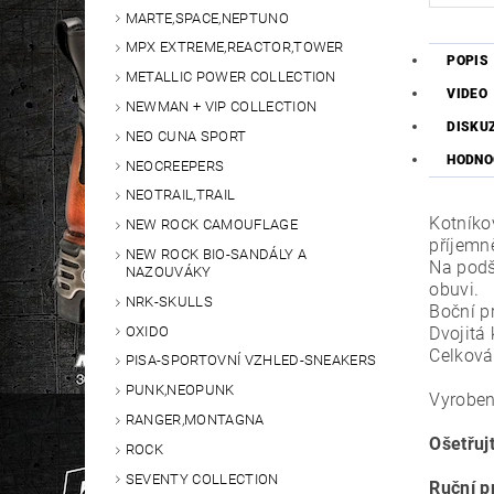
MARTE,SPACE,NEPTUNO
MPX EXTREME,REACTOR,TOWER
POPIS
METALLIC POWER COLLECTION
VIDEO
NEWMAN + VIP COLLECTION
DISKU
NEO CUNA SPORT
HODNO
NEOCREEPERS
NEOTRAIL,TRAIL
Kotníko
NEW ROCK CAMOUFLAGE
příjemn
NEW ROCK BIO-SANDÁLY A
Na podš
NAZOUVÁKY
obuvi.
NRK-SKULLS
Boční p
OXIDO
Dvojitá
Celková
PISA-SPORTOVNÍ VZHLED-SNEAKERS
PUNK,NEOPUNK
Vyrobe
RANGER,MONTAGNA
Ošetřuj
ROCK
SEVENTY COLLECTION
Ruční p