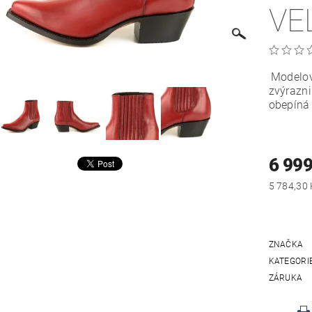
VE
Modelo
zvýrazni
obepíná 
6 999
ZNAČKA
KATEGORI
ZÁRUKA