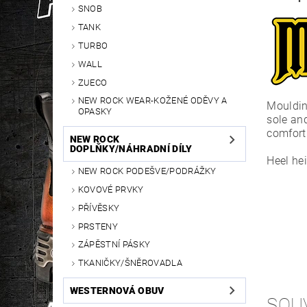
SNOB
TANK
TURBO
WALL
ZUECO
NEW ROCK WEAR-KOŽENÉ ODĚVY A
Mouldin
OPASKY
sole an
comfort
NEW ROCK
DOPLŇKY/NÁHRADNÍ DÍLY
Heel he
NEW ROCK PODEŠVE/PODRÁŽKY
KOVOVÉ PRVKY
PŘÍVĚSKY
PRSTENY
ZÁPĚSTNÍ PÁSKY
TKANIČKY/ŠNĚROVADLA
WESTERNOVÁ OBUV
SOU