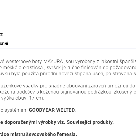
ZE
CENÍ
vé westernové boty MAYURA jsou vyrobeny z jakostní španělsk
ě měkká a elastická., svršek je ručně finišován do požadova
ívku byla použita přírodní hovězí štípaná useň, polstrovaná 
ruženkové vsadky pro snadné obouvání zároveň umožňují dobr
 kožená podešev s koženou signovanou podrážkou, zkosený p
 výška obuvi 17 cm.
no systémem
GOODYEAR WELTED.
te doporučenými výrobky viz. Související produkty.
ráce mistrů ševcovského řemesla.