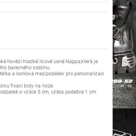
é hovězí hladké lícové usně Nappa,která je
ného barevného odstínu.
stélka a korková mezipodešev pro personalizaci
ou fixaci boty na noze.
odpatek o výšce 5 cm, výška podešve 1 cm.