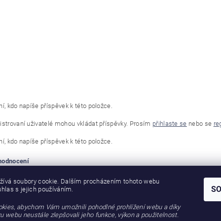
í, kdo napíše příspěvek k této položce.
istrovaní uživatelé mohou vkládat příspěvky. Prosím
přihlaste se
nebo se
re
í, kdo napíše příspěvek k této položce.
 hodnocení
žívá soubory cookie. Dalším procházením tohoto webu
S
uhlas s jejich používáním.
kies, abychom Vám umožnili pohodlné prohlížení webu a díky
u webu neustále zlepšovali jeho funkce, výkon a použitelnost.