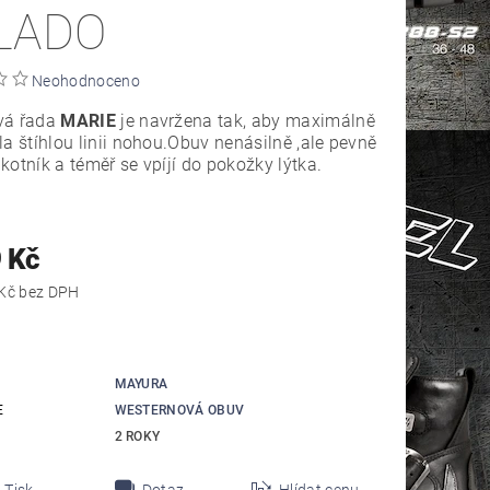
LADO
Neohodnoceno
vá řada
MARIE
je navržena tak, aby maximálně
la štíhlou linii nohou.Obuv nenásilně ,ale pevně
kotník a téměř se vpíjí do pokožky lýtka.
 Kč
5 784,30 Kč bez DPH
MAYURA
E
WESTERNOVÁ OBUV
2 ROKY