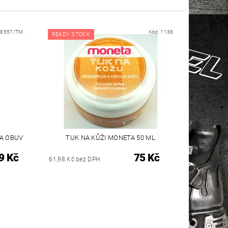
18557/TM.
Kód:
1138
READY STOCK
A OBUV
TUK NA KŮŽI MONETA 50 ML
9 Kč
75 Kč
61,98 Kč bez DPH