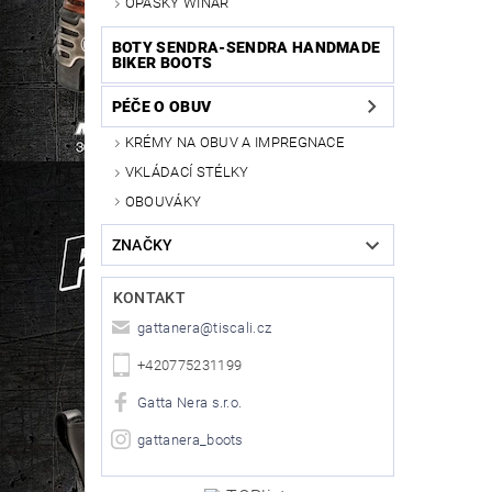
OPASKY WINAR
BOTY SENDRA-SENDRA HANDMADE
BIKER BOOTS
PÉČE O OBUV
KRÉMY NA OBUV A IMPREGNACE
VKLÁDACÍ STÉLKY
OBOUVÁKY
ZNAČKY
KONTAKT
gattanera
@
tiscali.cz
+420775231199
Gatta Nera s.r.o.
gattanera_boots