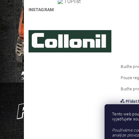
INSTAGRAM
Buďte prvn
Pouze reg
Buďte prvn
Přidat
Tento web pou
vyjadřujete so
Používáme coo
analýze provoz