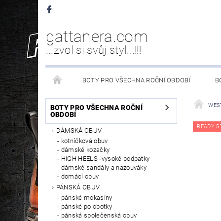
gattanera.com
...zvol si svůj styl...!!!
BOTY PRO VŠECHNA ROČNÍ OBDOBÍ
B
NEW ROCK DOPLŇKY/NÁHRADNÍ DÍLY
WESTER
WES
BOTY PRO VŠECHNA ROČNÍ
OBDOBÍ
READY S
DÁMSKÁ OBUV
PÉČE O OBUV
kotníčková obuv
dámské kozačky
HIGH HEELS -vysoké podpatky
dámské sandály a nazouváky
domácí obuv
PÁNSKÁ OBUV
pánské mokasíny
pánské polobotky
pánská společenská obuv