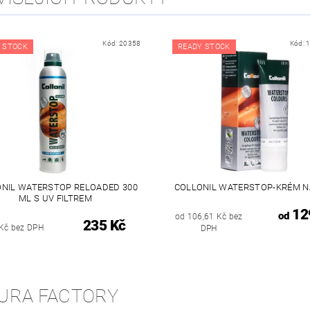
Kód:
20358
Kód:
 STOCK
READY STOCK
NIL WATERSTOP RELOADED 300
COLLONIL WATERSTOP-KRÉM N
ML S UV FILTREM
12
od
od 106,61 Kč bez
235 Kč
Kč bez DPH
DPH
URA FACTORY