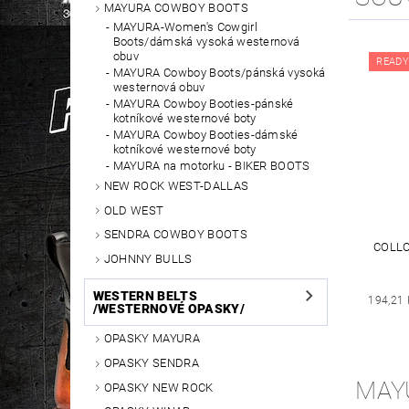
MAYURA COWBOY BOOTS
MAYURA-Women's Cowgirl
Boots/dámská vysoká westernová
obuv
READY
MAYURA Cowboy Boots/pánská vysoká
westernová obuv
MAYURA Cowboy Booties-pánské
kotníkové westernové boty
MAYURA Cowboy Booties-dámské
kotníkové westernové boty
MAYURA na motorku - BIKER BOOTS
NEW ROCK WEST-DALLAS
OLD WEST
SENDRA COWBOY BOOTS
COLLO
JOHNNY BULLS
WESTERN BELTS
194,21 
/WESTERNOVÉ OPASKY/
OPASKY MAYURA
OPASKY SENDRA
MAY
OPASKY NEW ROCK