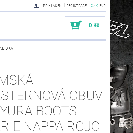
|
CZK
PŘIHLÁŠENÍ
REGISTRACE
EUR
0
0 Kč
ABÍDKA
TY SENDRA-SENDRA HANDMADE BIKER BOOTS
MSKÁ
STERNOVÁ OBUV
YURA BOOTS
RIE NAPPA ROJO