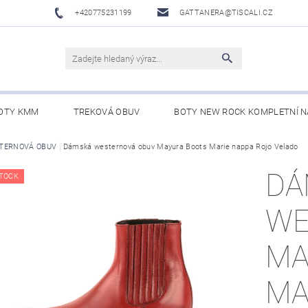
+420775231199
GATTANERA@TISCALI.CZ
OTY KMM
TREKOVÁ OBUV
BOTY NEW ROCK KOMPLETNÍ N
NOVÁ OBUV
TERNOVÁ OBUV
Dámská westernová obuv Mayura Boots Marie nappa Rojo Velado
WESTERN BELTS /WESTERNOVÉ OPASKY/
BO
DÁ
TOCK
WE
MA
MA