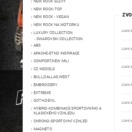
NEW ROCK SLEVY
NEW ROCK-TOP
ZVO
NEW ROCK - VEGAN
NEW ROCK NA MOTORKU
22499/
LUXURY COLLECTION
SWAROVSKI COLLECTION
ABS
22499/
APACHE-ETNO INSPIRACE
COMFORT,NEW MILI
22499/
CZ MODELS
BULL,DALLAS,WEST
EMBROIDERY
22499/
EXTREME
GOTH,DEVIL
22499/
HYBRID-KOMBINACE SPORTOVNÍHO A
KLASICKÉHO VZHLEDU
CHRONO-SPORTOVNÍ VZHLED
22499/
MAGNETO