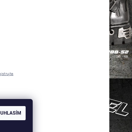
gistrujte
.
OUHLASÍM