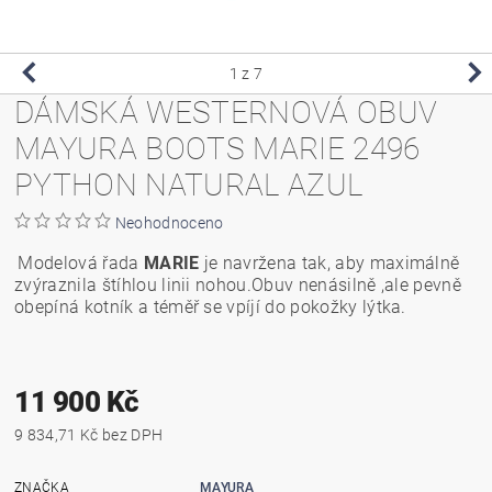
1
z 7
DÁMSKÁ WESTERNOVÁ OBUV
MAYURA BOOTS MARIE 2496
PYTHON NATURAL AZUL
Neohodnoceno
Modelová řada
MARIE
je navržena tak, aby maximálně
zvýraznila štíhlou linii nohou.Obuv nenásilně ,ale pevně
obepíná kotník a téměř se vpíjí do pokožky lýtka.
11 900 Kč
9 834,71 Kč bez DPH
ZNAČKA
MAYURA