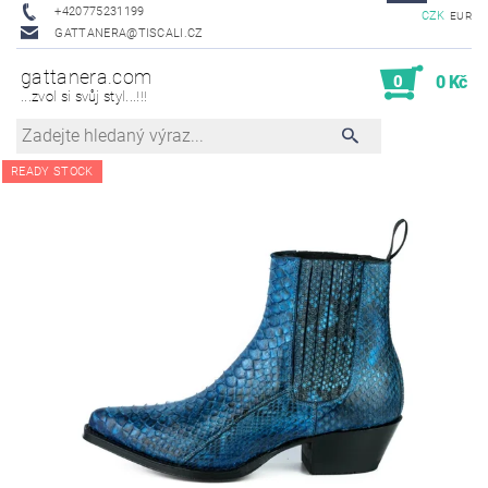
+420775231199
CZK
EUR
GATTANERA@TISCALI.CZ
gattanera.com
0
0 Kč
...zvol si svůj styl...!!!
READY STOCK