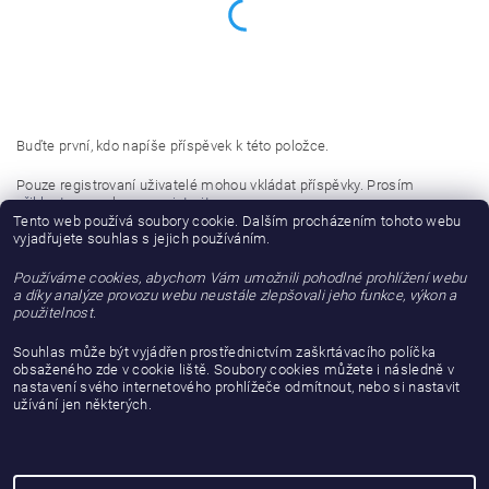
Buďte první, kdo napíše příspěvek k této položce.
Pouze registrovaní uživatelé mohou vkládat příspěvky. Prosím
přihlaste se
nebo se
registrujte
.
Tento web používá soubory cookie. Dalším procházením tohoto webu
vyjadřujete souhlas s jejich používáním.
Buďte první, kdo napíše příspěvek k této položce.
Používáme cookies, abychom Vám umožnili pohodlné prohlížení webu
Přidat hodnocení
a díky analýze provozu webu neustále zlepšovali jeho funkce, výkon a
použitelnost.
Souhlas může být vyjádřen prostřednictvím zaškrtávacího políčka
obsaženého zde v cookie liště. Soubory cookies můžete i následně v
nastavení svého internetového prohlížeče odmítnout, nebo si nastavit
užívání jen některých.