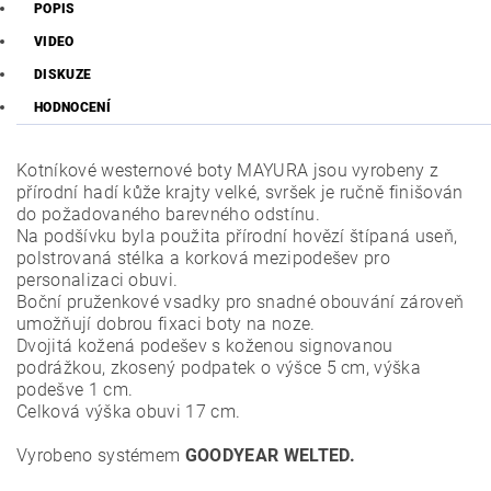
POPIS
VIDEO
DISKUZE
HODNOCENÍ
Kotníkové westernové boty MAYURA jsou vyrobeny z
přírodní hadí kůže krajty velké, svršek je ručně finišován
do požadovaného barevného odstínu.
Na podšívku byla použita přírodní hovězí štípaná useň,
polstrovaná stélka a korková mezipodešev pro
personalizaci obuvi.
Boční pruženkové vsadky pro snadné obouvání zároveň
umožňují dobrou fixaci boty na noze.
Dvojitá kožená podešev s koženou signovanou
podrážkou, zkosený podpatek o výšce 5 cm, výška
podešve 1 cm.
Celková výška obuvi 17 cm.
Vyrobeno systémem
GOODYEAR WELTED.