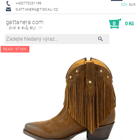
+420775231199
CZK
EUR
GATTANERA@TISCALI.CZ
gattanera.com
0
0 Kč
...zvol si svůj styl...!!!
READY STOCK