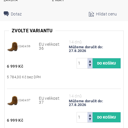
ZÁRUKA
2 ROKY
Dotaz
Hlídat cenu
ZVOLTE VARIANTU
14 dnů
EU velikost:
22424/36
Můžeme doručit do:
36
27.8.2026
6 999 Kč
5 784,30 Kč bez DPH
14 dnů
EU velikost:
22424/37
Můžeme doručit do:
37
27.8.2026
6 999 Kč