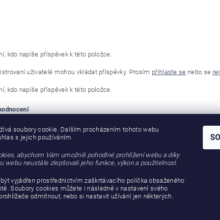
í, kdo napíše příspěvek k této položce.
istrovaní uživatelé mohou vkládat příspěvky. Prosím
přihlaste se
nebo se
re
í, kdo napíše příspěvek k této položce.
 hodnocení
žívá soubory cookie. Dalším procházením tohoto webu
S
uhlas s jejich používáním.
kies, abychom Vám umožnili pohodlné prohlížení webu a díky
u webu neustále zlepšovali jeho funkce, výkon a použitelnost.
být vyjádřen prostřednictvím zaškrtávacího políčka obsaženého
iště. Soubory cookies můžete i následně v nastavení svého
prohlížeče odmítnout, nebo si nastavit užívání jen některých.