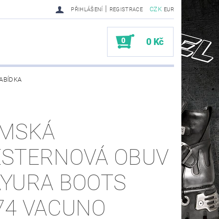
|
CZK
PŘIHLÁŠENÍ
REGISTRACE
EUR
0
0 Kč
ABÍDKA
TY SENDRA-SENDRA HANDMADE BIKER BOOTS
MSKÁ
STERNOVÁ OBUV
YURA BOOTS
74 VACUNO