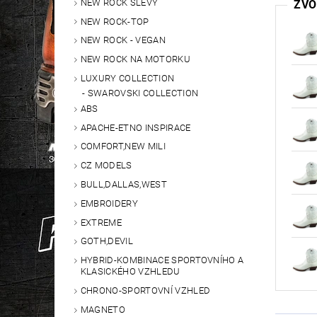
NEW ROCK SLEVY
ZVO
NEW ROCK-TOP
NEW ROCK - VEGAN
NEW ROCK NA MOTORKU
LUXURY COLLECTION
SWAROVSKI COLLECTION
ABS
APACHE-ETNO INSPIRACE
COMFORT,NEW MILI
CZ MODELS
BULL,DALLAS,WEST
EMBROIDERY
EXTREME
GOTH,DEVIL
HYBRID-KOMBINACE SPORTOVNÍHO A
KLASICKÉHO VZHLEDU
CHRONO-SPORTOVNÍ VZHLED
MAGNETO