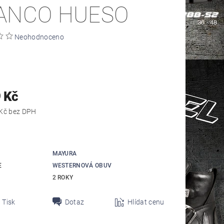
ANCO HUESO
Neohodnoceno
 Kč
5 371,07 Kč bez DPH
MAYURA
E
WESTERNOVÁ OBUV
2 ROKY
Tisk
Dotaz
Hlídat cenu