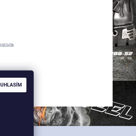
gistrujte
.
OUHLASÍM