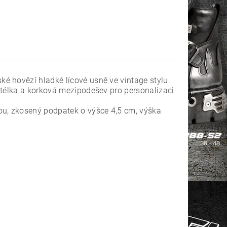
é hovězí hladké lícové usně ve vintage stylu.
stélka a korková mezipodešev pro personalizaci
u, zkosený podpatek o výšce 4,5 cm, výška