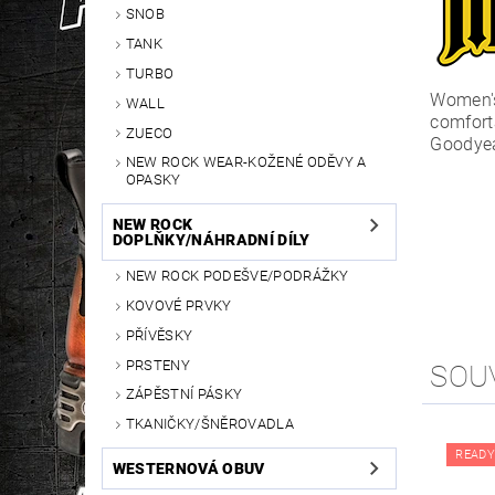
SNOB
TANK
TURBO
Women's
WALL
comfort
ZUECO
Goodyea
NEW ROCK WEAR-KOŽENÉ ODĚVY A
OPASKY
NEW ROCK
DOPLŇKY/NÁHRADNÍ DÍLY
NEW ROCK PODEŠVE/PODRÁŽKY
KOVOVÉ PRVKY
PŘÍVĚSKY
PRSTENY
SOU
ZÁPĚSTNÍ PÁSKY
TKANIČKY/ŠNĚROVADLA
READY
WESTERNOVÁ OBUV