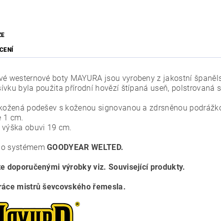
ZE
CENÍ
vé westernové boty MAYURA jsou vyrobeny z jakostní španělsk
ívku byla použita přírodní hovězí štípaná useň, polstrovaná 
 kožená podešev s koženou signovanou a zdrsněnou podrážko
 1 cm.
 výška obuvi 19 cm.
no systémem
GOODYEAR WELTED.
te doporučenými výrobky viz. Související produkty.
ráce mistrů ševcovského řemesla.