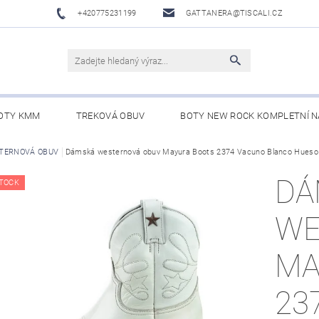
+420775231199
GATTANERA@TISCALI.CZ
OTY KMM
TREKOVÁ OBUV
BOTY NEW ROCK KOMPLETNÍ N
NOVÁ OBUV
TERNOVÁ OBUV
Dámská westernová obuv Mayura Boots 2374 Vacuno Blanco Hueso
WESTERN BELTS /WESTERNOVÉ OPASKY/
BO
DÁ
TOCK
WE
MA
23