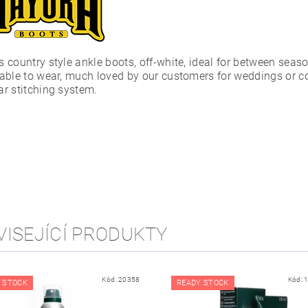
 country style ankle boots, off-white, ideal for between seas
able to wear, much loved by our customers for weddings or 
r stitching system.
VISEJÍCÍ PRODUKTY
Kód:
20358
Kód:
 STOCK
READY STOCK