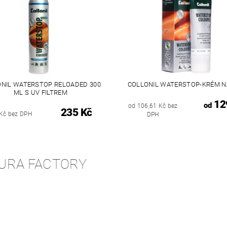
NIL WATERSTOP RELOADED 300
COLLONIL WATERSTOP-KRÉM N
ML S UV FILTREM
12
od
od 106,61 Kč bez
235 Kč
Kč bez DPH
DPH
URA FACTORY