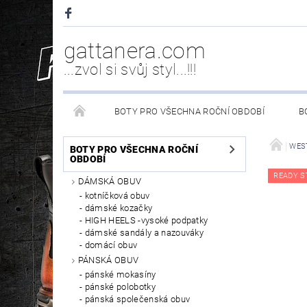
gattanera.com
...zvol si svůj styl...!!!
BOTY PRO VŠECHNA ROČNÍ OBDOBÍ
B
NEW ROCK DOPLŇKY/NÁHRADNÍ DÍLY
WESTER
WES
BOTY PRO VŠECHNA ROČNÍ
OBDOBÍ
READY S
DÁMSKÁ OBUV
PÉČE O OBUV
kotníčková obuv
dámské kozačky
HIGH HEELS -vysoké podpatky
dámské sandály a nazouváky
domácí obuv
PÁNSKÁ OBUV
pánské mokasíny
pánské polobotky
pánská společenská obuv