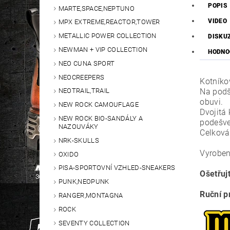
POPIS
MARTE,SPACE,NEPTUNO
VIDEO
MPX EXTREME,REACTOR,TOWER
METALLIC POWER COLLECTION
DISKU
NEWMAN + VIP COLLECTION
HODNO
NEO CUNA SPORT
NEOCREEPERS
Kotníko
Na podš
NEOTRAIL,TRAIL
obuvi.
NEW ROCK CAMOUFLAGE
Dvojitá
NEW ROCK BIO-SANDÁLY A
podešve
NAZOUVÁKY
Celková
NRK-SKULLS
Vyrobe
OXIDO
PISA-SPORTOVNÍ VZHLED-SNEAKERS
Ošetřuj
PUNK,NEOPUNK
Ruční p
RANGER,MONTAGNA
ROCK
SEVENTY COLLECTION