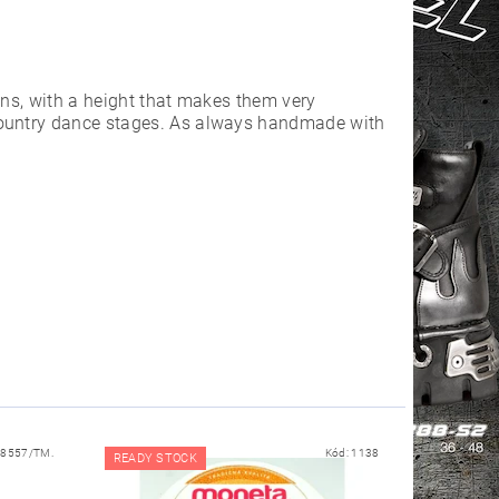
ons, with a height that makes them very
country dance stages. As always handmade with
18557/TM.
Kód:
1138
READY STOCK