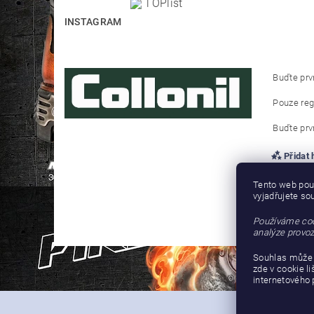
INSTAGRAM
Buďte prvn
Pouze reg
Buďte prvn
Přidat
Tento web pou
vyjadřujete so
Používáme coo
analýze provoz
Souhlas může 
zde v cookie l
internetového 