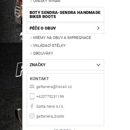
OPASKY WINAR
BOTY SENDRA-SENDRA HANDMADE
BIKER BOOTS
PÉČE O OBUV
KRÉMY NA OBUV A IMPREGNACE
VKLÁDACÍ STÉLKY
OBOUVÁKY
ZNAČKY
KONTAKT
gattanera
@
tiscali.cz
+420775231199
Gatta Nera s.r.o.
gattanera_boots