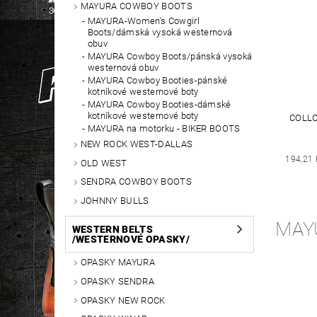
MAYURA COWBOY BOOTS
MAYURA-Women's Cowgirl
Boots/dámská vysoká westernová
obuv
MAYURA Cowboy Boots/pánská vysoká
westernová obuv
MAYURA Cowboy Booties-pánské
kotníkové westernové boty
MAYURA Cowboy Booties-dámské
kotníkové westernové boty
COLLO
MAYURA na motorku - BIKER BOOTS
NEW ROCK WEST-DALLAS
194,21 
OLD WEST
SENDRA COWBOY BOOTS
JOHNNY BULLS
MAY
WESTERN BELTS
/WESTERNOVÉ OPASKY/
OPASKY MAYURA
OPASKY SENDRA
OPASKY NEW ROCK