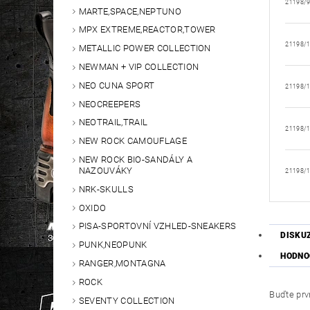
21198/
MARTE,SPACE,NEPTUNO
MPX EXTREME,REACTOR,TOWER
21198/
METALLIC POWER COLLECTION
NEWMAN + VIP COLLECTION
NEO CUNA SPORT
21198/
NEOCREEPERS
NEOTRAIL,TRAIL
21198/
NEW ROCK CAMOUFLAGE
NEW ROCK BIO-SANDÁLY A
NAZOUVÁKY
21198/
NRK-SKULLS
OXIDO
PISA-SPORTOVNÍ VZHLED-SNEAKERS
DISKU
PUNK,NEOPUNK
HODNO
RANGER,MONTAGNA
ROCK
Buďte prvn
SEVENTY COLLECTION