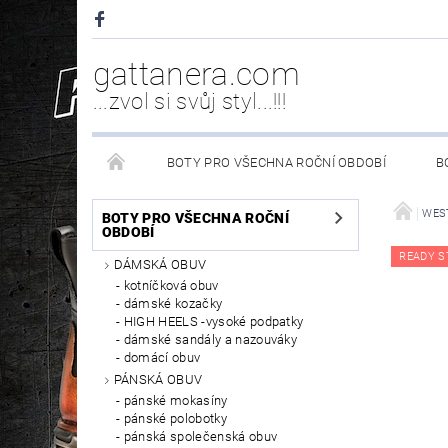
gattanera.com
...zvol si svůj styl...!!!
BOTY PRO VŠECHNA ROČNÍ OBDOBÍ
B
NEW ROCK DOPLŇKY/NÁHRADNÍ DÍLY
WESTER
WEST
BOTY PRO VŠECHNA ROČNÍ
OBDOBÍ
READY S
DÁMSKÁ OBUV
PÉČE O OBUV
kotníčková obuv
dámské kozačky
HIGH HEELS -vysoké podpatky
dámské sandály a nazouváky
domácí obuv
PÁNSKÁ OBUV
pánské mokasíny
pánské polobotky
pánská společenská obuv