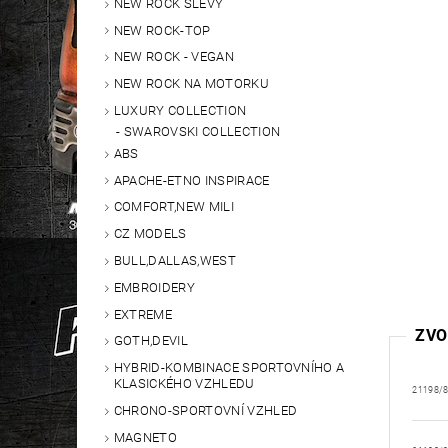
NEW ROCK SLEVY
NEW ROCK-TOP
NEW ROCK - VEGAN
NEW ROCK NA MOTORKU
LUXURY COLLECTION
SWAROVSKI COLLECTION
ABS
APACHE-ETNO INSPIRACE
COMFORT,NEW MILI
CZ MODELS
BULL,DALLAS,WEST
EMBROIDERY
EXTREME
ZVO
GOTH,DEVIL
HYBRID-KOMBINACE SPORTOVNÍHO A
KLASICKÉHO VZHLEDU
21198/
CHRONO-SPORTOVNÍ VZHLED
MAGNETO