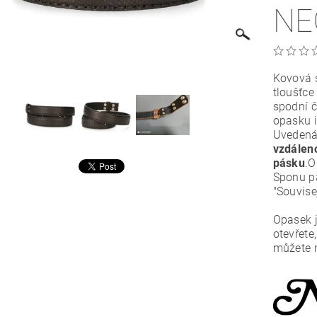
NE
Kovová 
tloušťce
spodní č
opasku i
Uvedená 
vzdáleno
pásku
.O
Sponu pá
"Souvise
Opasek j
otevřete
můžete m