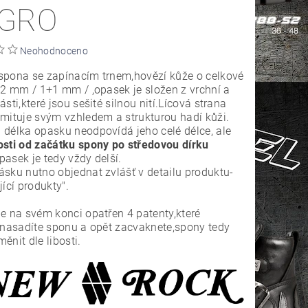
GRO
Neohodnoceno
spona se zapínacím trnem,hovězí kůže o celkové
 2 mm / 1+1 mm / ,opasek je složen z vrchní a
ásti,které jsou sešité silnou nití.Lícová strana
mituje svým vzhledem a strukturou hadí kůži.
délka opasku neodpovídá jeho celé délce, ale
sti od začátku spony po středovou dírku
pasek je tedy vždy delší.
sku nutno objednat zvlášť v detailu produktu-
jící produkty".
e na svém konci opatřen 4 patenty,které
,nasadíte sponu a opět zacvaknete,spony tedy
ěnit dle libosti.