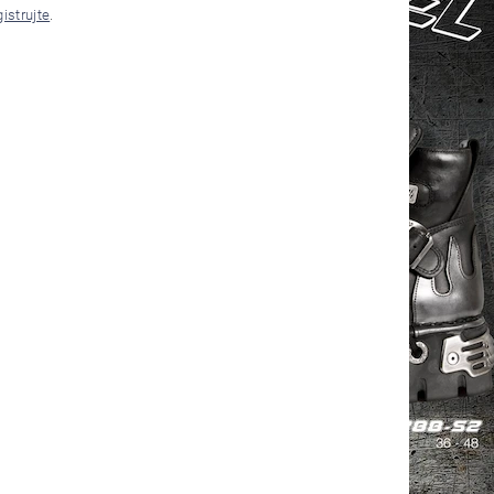
gistrujte
.