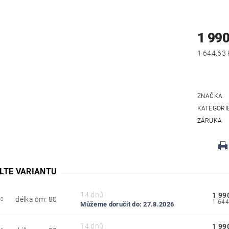
1 990
ZNAČKA
KATEGORI
ZÁRUKA
LTE VARIANTU
14 dnů
1 99
délka cm: 80
80
Můžeme doručit do:
27.8.2026
14 dnů
1 99