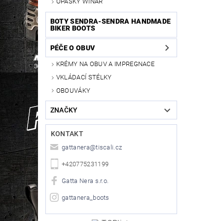
OPASKY WINAR
BOTY SENDRA-SENDRA HANDMADE
BIKER BOOTS
PÉČE O OBUV
KRÉMY NA OBUV A IMPREGNACE
VKLÁDACÍ STÉLKY
OBOUVÁKY
ZNAČKY
KONTAKT
gattanera
@
tiscali.cz
+420775231199
Gatta Nera s.r.o.
gattanera_boots