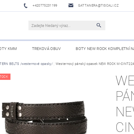
+420775231199
GATTANERA@TISCALI.CZ
OTY KMM
TREKOVÁ OBUV
BOTY NEW ROCK KOMPLETNÍ N
NOVÁ OBUV
ERN BELTS /westernové opasky/
WESTERN BELTS /WESTERNOVÉ OPASKY/
Westernový pánský opasek NEW ROCK M-CINT22
BO
WE
TOCK
PÁ
NE
CI