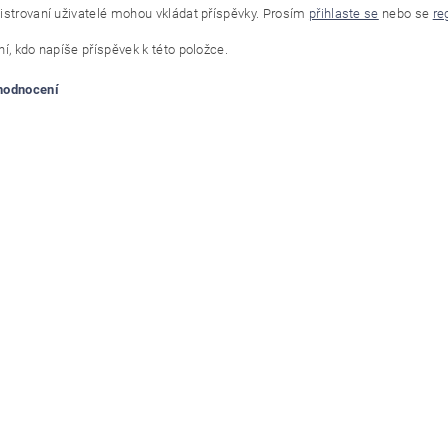
istrovaní uživatelé mohou vkládat příspěvky. Prosím
přihlaste se
nebo se
re
í, kdo napíše příspěvek k této položce.
 hodnocení