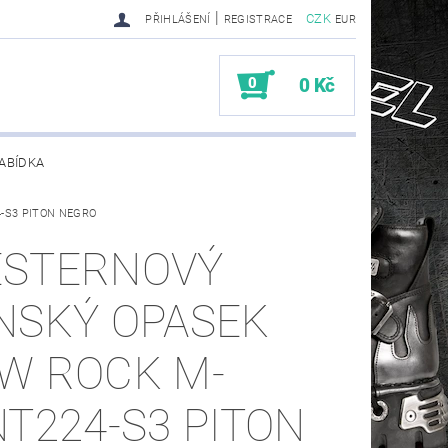
|
CZK
PŘIHLÁŠENÍ
REGISTRACE
EUR
0
0 Kč
ABÍDKA
4-S3 PITON NEGRO
TY SENDRA-SENDRA HANDMADE BIKER BOOTS
STERNOVÝ
NSKÝ OPASEK
W ROCK M-
NT224-S3 PITON