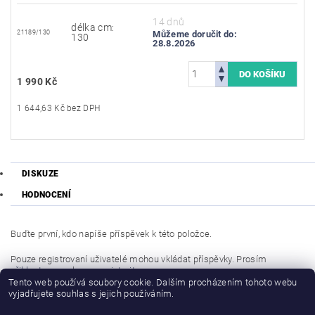
14 dnů
délka cm:
21189/130
Můžeme doručit do:
130
28.8.2026
1 990 Kč
1 644,63 Kč bez DPH
DISKUZE
HODNOCENÍ
Buďte první, kdo napíše příspěvek k této položce.
Pouze registrovaní uživatelé mohou vkládat příspěvky. Prosím
přihlaste se
nebo se
registrujte
.
Tento web používá soubory cookie. Dalším procházením tohoto webu
vyjadřujete souhlas s jejich používáním.
Buďte první, kdo napíše příspěvek k této položce.