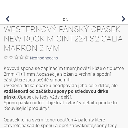
1
z 5
WESTERNOVÝ PÁNSKÝ OPASEK
NEW ROCK M-CINT224-S2 GALIA
MARRON 2 MM
Neohodnoceno
Kovová spona se zapínacím trnem,hovězí kůže o tloušťce
2mm /1+1 mm /,opasek je složen z vrchní a spodní
části,které jsou sešité silnou nití.
Uvedená délka opasku neodpovídá jeho celé délce, ale
vzdálenosti od začátku spony po středovou dírku
pásku
.Opasek je tedy vždy delší.
Sponu pásku nutno objednat zvlášť v detailu produktu-
"Související produkty".
Opasek je na svém konci opatřen 4 patenty,které
otevřete,nasadíte sponu a opět zacvaknete,spony tedy