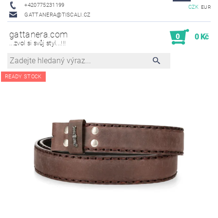
+420775231199
CZK
EUR
GATTANERA@TISCALI.CZ
gattanera.com
0
0 Kč
...zvol si svůj styl...!!!
READY STOCK