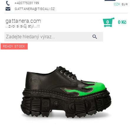
+420775231199
CZK
EUR
GATTANERA@TISCALI.CZ
gattanera.com
0
0 Kč
...zvol si svůj styl...!!!
READY STOCK