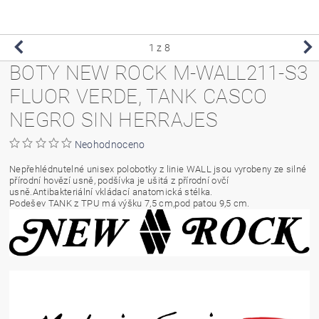
1
z 8
BOTY NEW ROCK M-WALL211-S3
FLUOR VERDE, TANK CASCO
NEGRO SIN HERRAJES
Neohodnoceno
Nepřehlédnutelné unisex polobotky z linie WALL jsou vyrobeny ze silné
přírodní hovězí usně, podšívka je ušitá z přírodní ovčí
usně.Antibakteriální vkládací anatomická stélka.
Podešev TANK z TPU má výšku 7,5 cm,pod patou 9,5 cm.