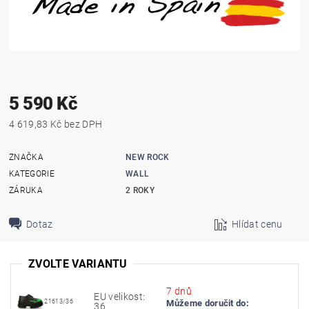
5 590 Kč
4 619,83 Kč bez DPH
ZNAČKA
NEW ROCK
KATEGORIE
WALL
ZÁRUKA
2 ROKY
Dotaz
Hlídat cenu
ZVOLTE VARIANTU
7 dnů
EU velikost:
21613/36
Můžeme doručit do:
36