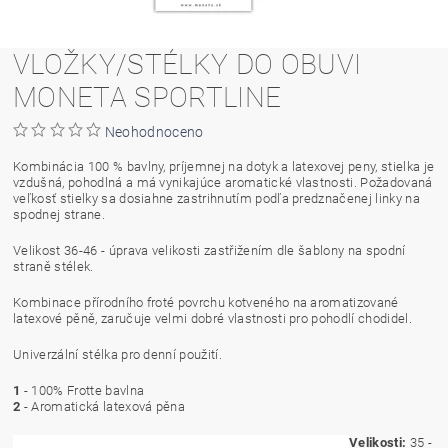
VLOŽKY/STÉLKY DO OBUVI
MONETA SPORTLINE
Neohodnoceno
Kombinácia 100 % bavlny, príjemnej na dotyk a latexovej peny, stielka je
vzdušná, pohodlná a má vynikajúce aromatické vlastnosti. Požadovaná
veľkosť stielky sa dosiahne zastrihnutím podľa predznačenej linky na
spodnej strane.
Velikost 36-46 - úprava velikosti zastřižením dle šablony na spodní
straně stélek.
Kombinace přírodního froté povrchu kotveného na aromatizované
latexové pěně, zaručuje velmi dobré vlastnosti pro pohodlí chodidel.
Univerzální stélka pro denní použití.
1
- 100% Frotte bavlna
2
- Aromatická latexová pěna
Velikosti:
35 -