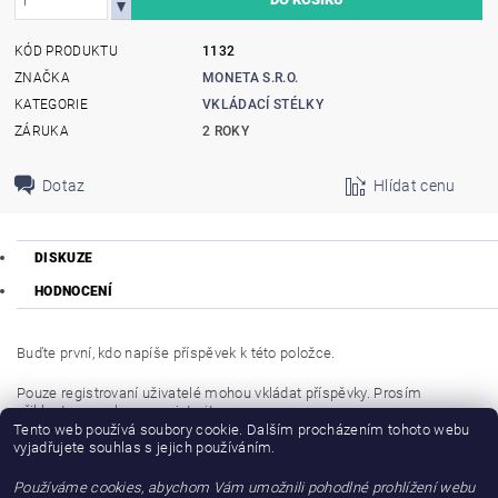
KÓD PRODUKTU
1132
ZNAČKA
MONETA S.R.O.
KATEGORIE
VKLÁDACÍ STÉLKY
ZÁRUKA
2 ROKY
Dotaz
Hlídat cenu
DISKUZE
HODNOCENÍ
Buďte první, kdo napíše příspěvek k této položce.
Pouze registrovaní uživatelé mohou vkládat příspěvky. Prosím
přihlaste se
nebo se
registrujte
.
Tento web používá soubory cookie. Dalším procházením tohoto webu
vyjadřujete souhlas s jejich používáním.
Buďte první, kdo napíše příspěvek k této položce.
Používáme cookies, abychom Vám umožnili pohodlné prohlížení webu
Přidat hodnocení