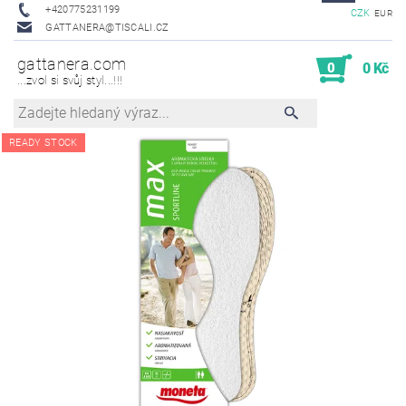
+420775231199
CZK
EUR
GATTANERA@TISCALI.CZ
gattanera.com
0
0 Kč
...zvol si svůj styl...!!!
READY STOCK