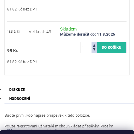
81,82 Kč bez DPH
Skladem
Velikost: 43
18215/43
Můžeme doručit do:
11.8.2026
99 Kč
81,82 Kč bez DPH
DISKUZE
HODNOCENÍ
Buďte první, kdo napíše příspěvek k této položce.
Pouze registrovaní uživatelé mohou vkládat příspěvky. Prosím
přihlaste se
nebo se
registrujte
.