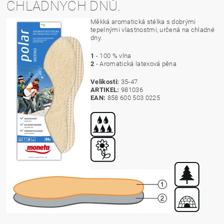
CHLADNÝCH DNŮ.
Měkká aromatická stélka s dobrými
tepelnými vlastnostmi, určená na chladné
dny.
1
- 100 % vlna
2
- Aromatická latexová pěna
Velikosti:
35-47
ARTIKEL:
981036
EAN:
858 600 503 0225