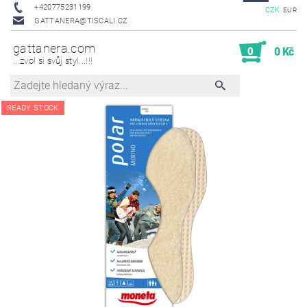
+420775231199
CZK
EUR
GATTANERA@TISCALI.CZ
gattanera.com
0
0 Kč
...zvol si svůj styl...!!!
READY STOCK