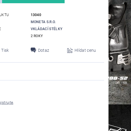
UKTU
13040
MONETA S.R.O.
E
VKLÁDACÍ STÉLKY
2 ROKY
Tisk
Dotaz
Hlídat cenu
gistrujte
.