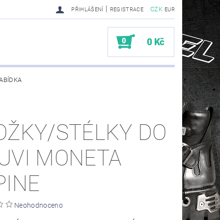
|
CZK
PŘIHLÁŠENÍ
REGISTRACE
EUR
0
0 Kč
ABÍDKA
TY SENDRA-SENDRA HANDMADE BIKER BOOTS
OŽKY/STÉLKY DO
UVI MONETA
PINE
Neohodnoceno