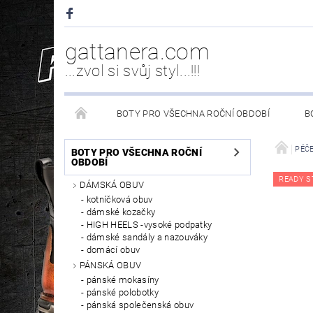
gattanera.com
...zvol si svůj styl...!!!
BOTY PRO VŠECHNA ROČNÍ OBDOBÍ
B
NEW ROCK DOPLŇKY/NÁHRADNÍ DÍLY
WESTER
PÉČ
BOTY PRO VŠECHNA ROČNÍ
OBDOBÍ
READY S
DÁMSKÁ OBUV
PÉČE O OBUV
kotníčková obuv
dámské kozačky
HIGH HEELS -vysoké podpatky
dámské sandály a nazouváky
domácí obuv
PÁNSKÁ OBUV
pánské mokasíny
pánské polobotky
pánská společenská obuv