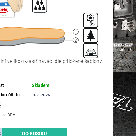
lní velikost-zastřihávací dle přiložené šablony.
st
Skladem
oručit do
10.8.2026
č
73,55 Kč bez DPH