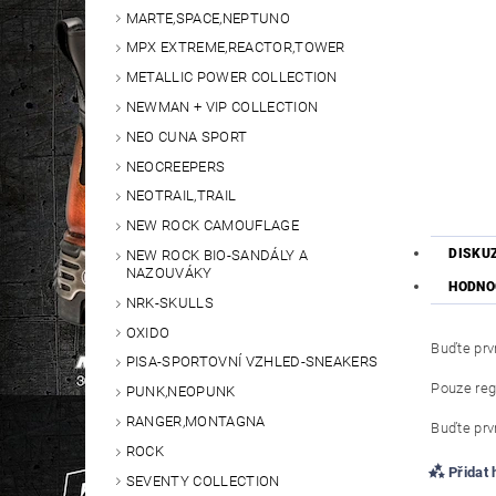
MARTE,SPACE,NEPTUNO
MPX EXTREME,REACTOR,TOWER
METALLIC POWER COLLECTION
NEWMAN + VIP COLLECTION
NEO CUNA SPORT
NEOCREEPERS
NEOTRAIL,TRAIL
NEW ROCK CAMOUFLAGE
DISKU
NEW ROCK BIO-SANDÁLY A
NAZOUVÁKY
HODNO
NRK-SKULLS
OXIDO
Buďte prvn
PISA-SPORTOVNÍ VZHLED-SNEAKERS
Pouze reg
PUNK,NEOPUNK
RANGER,MONTAGNA
Buďte prvn
ROCK
Přidat
SEVENTY COLLECTION