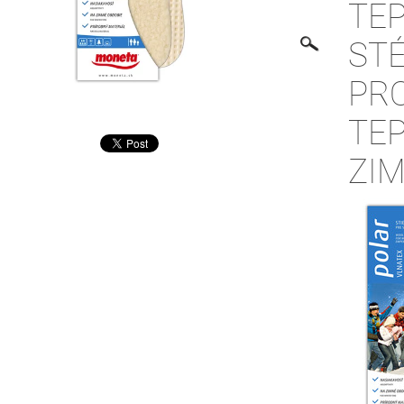
TE
STÉ
PR
TE
ZIM