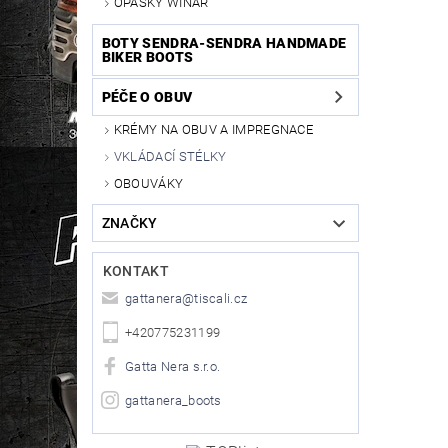
OPASKY WINAR
BOTY SENDRA-SENDRA HANDMADE
BIKER BOOTS
PÉČE O OBUV
KRÉMY NA OBUV A IMPREGNACE
VKLÁDACÍ STÉLKY
OBOUVÁKY
ZNAČKY
KONTAKT
gattanera
@
tiscali.cz
+420775231199
Gatta Nera s.r.o.
gattanera_boots