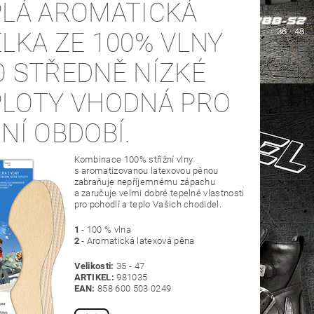
PLÁ AROMATICKÁ
LKA ZE 100% VLNY
O STŘEDNĚ NÍZKÉ
PLOTY VHODNÁ PRO
NÍ OBDOBÍ.
Kombinace 100% střižní vlny
s aromatizovanou latexovou pěnou
zabraňuje nepříjemnému zápachu
a zaručuje velmi dobré tepelné vlastnosti
pro pohodlí a teplo Vašich chodidel.
1
- 100 % vlna
2
- Aromatická latexová pěna
Velikosti:
35 - 47
ARTIKEL:
981035
EAN:
858 600 503 0249