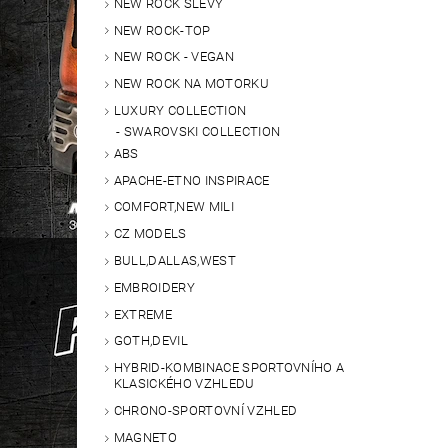
NEW ROCK SLEVY
NEW ROCK-TOP
NEW ROCK - VEGAN
NEW ROCK NA MOTORKU
LUXURY COLLECTION
SWAROVSKI COLLECTION
ABS
APACHE-ETNO INSPIRACE
COMFORT,NEW MILI
CZ MODELS
BULL,DALLAS,WEST
EMBROIDERY
EXTREME
GOTH,DEVIL
HYBRID-KOMBINACE SPORTOVNÍHO A
KLASICKÉHO VZHLEDU
CHRONO-SPORTOVNÍ VZHLED
MAGNETO