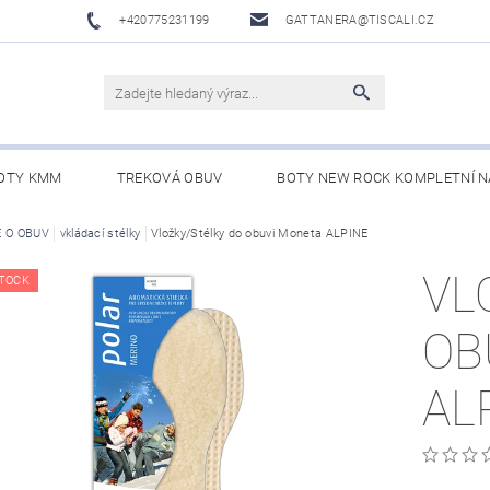
+420775231199
GATTANERA@TISCALI.CZ
OTY KMM
TREKOVÁ OBUV
BOTY NEW ROCK KOMPLETNÍ N
NOVÁ OBUV
E O OBUV
vkládací stélky
WESTERN BELTS /WESTERNOVÉ OPASKY/
Vložky/Stélky do obuvi Moneta ALPINE
BO
VL
TOCK
OB
AL