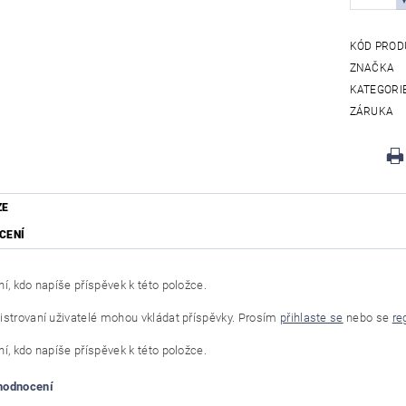
KÓD PROD
ZNAČKA
KATEGORI
ZÁRUKA
ZE
CENÍ
í, kdo napíše příspěvek k této položce.
istrovaní uživatelé mohou vkládat příspěvky. Prosím
přihlaste se
nebo se
re
í, kdo napíše příspěvek k této položce.
 hodnocení