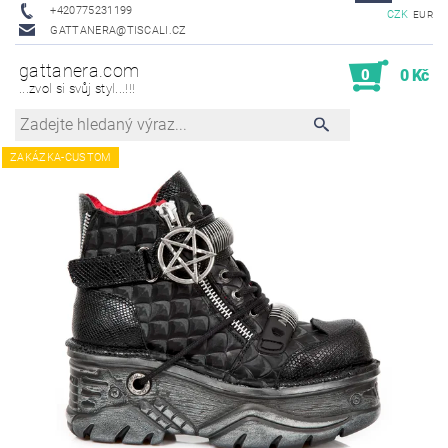
+420775231199
CZK
EUR
GATTANERA@TISCALI.CZ
gattanera.com
0
0 Kč
...zvol si svůj styl...!!!
ZAKÁZKA-CUSTOM