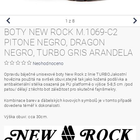
1
z 8
BOTY NEW ROCK M.1069-C2
PITONE NEGRO, DRAGON
NEGRO, TURBO GRIS ARANDELA
Neohodnoceno
Opravdu báječné unisexové boty New Rock z linie TURBO.Jakostní
hovězina použitá na svršek obuvi,stejně tak jako kožená podšívka a
antibakteriální stélka osazená pa PU platformě o výšce 5-8,5 cm /pod
patou/ dělají z těchto bot záležitost pro skutečné fajnšmekry.
Kombinace barev a ďábelských kovových symbolů je v tomto případě
dovedena téměř k dokonalosti.
Výška obuvi: cca 30cm.