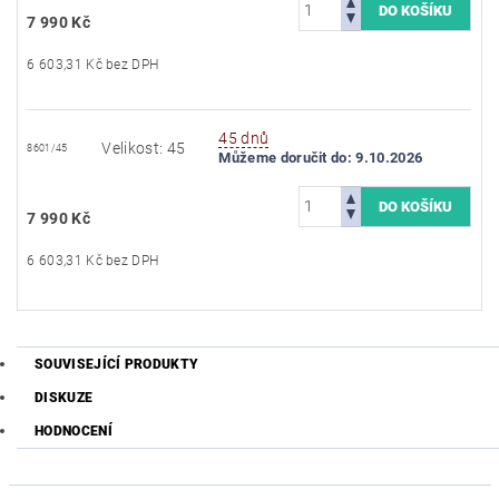
7 990 Kč
6 603,31 Kč bez DPH
45 dnů
Velikost: 45
8601/45
Můžeme doručit do:
9.10.2026
7 990 Kč
6 603,31 Kč bez DPH
SOUVISEJÍCÍ PRODUKTY
DISKUZE
HODNOCENÍ