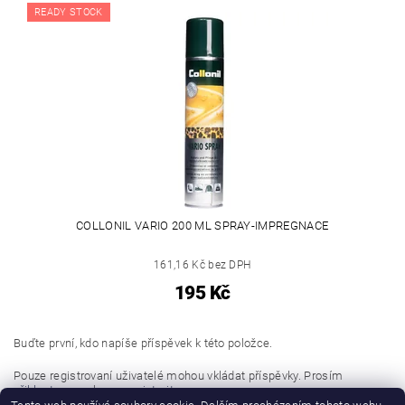
READY STOCK
COLLONIL VARIO 200 ML SPRAY-IMPREGNACE
161,16 Kč bez DPH
195 Kč
Buďte první, kdo napíše příspěvek k této položce.
Pouze registrovaní uživatelé mohou vkládat příspěvky. Prosím
přihlaste se
nebo se
registrujte
.