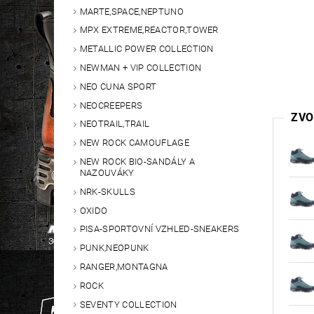
MARTE,SPACE,NEPTUNO
MPX EXTREME,REACTOR,TOWER
METALLIC POWER COLLECTION
NEWMAN + VIP COLLECTION
NEO CUNA SPORT
NEOCREEPERS
ZVO
NEOTRAIL,TRAIL
NEW ROCK CAMOUFLAGE
NEW ROCK BIO-SANDÁLY A
NAZOUVÁKY
NRK-SKULLS
OXIDO
PISA-SPORTOVNÍ VZHLED-SNEAKERS
PUNK,NEOPUNK
RANGER,MONTAGNA
ROCK
SEVENTY COLLECTION