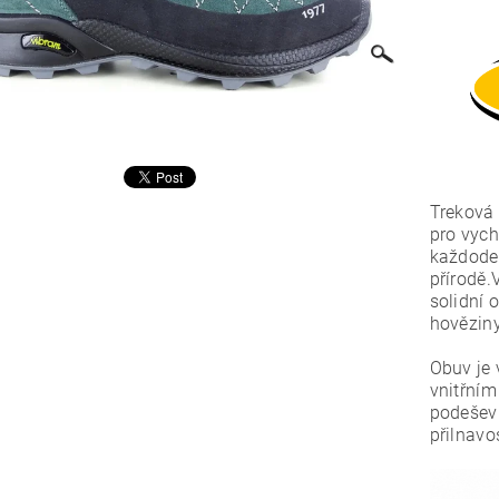
Treková 
pro vych
každode
přírodě
solidní
o
hověziny
Obuv je
vnitřním
podešev 
přilnavos