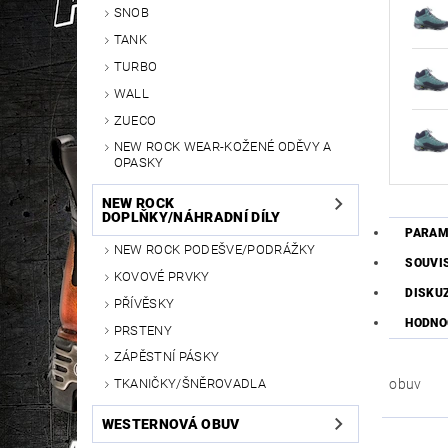
SNOB
TANK
TURBO
WALL
ZUECO
NEW ROCK WEAR-KOŽENÉ ODĚVY A
OPASKY
NEW ROCK
DOPLŇKY/NÁHRADNÍ DÍLY
PARAM
NEW ROCK PODEŠVE/PODRÁŽKY
SOUVI
KOVOVÉ PRVKY
DISKU
PŘÍVĚSKY
HODNO
PRSTENY
ZÁPĚSTNÍ PÁSKY
TKANIČKY/ŠNĚROVADLA
obuv
WESTERNOVÁ OBUV