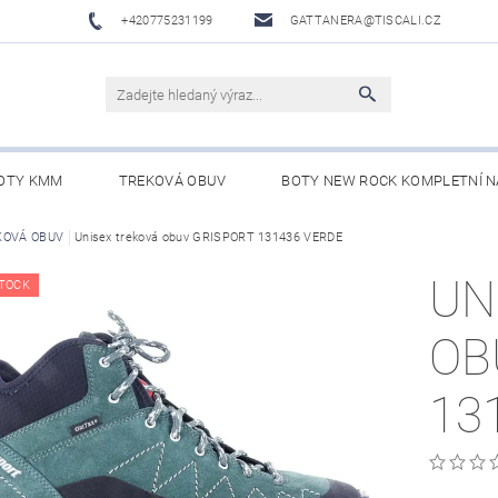
+420775231199
GATTANERA@TISCALI.CZ
OTY KMM
TREKOVÁ OBUV
BOTY NEW ROCK KOMPLETNÍ N
NOVÁ OBUV
KOVÁ OBUV
Unisex treková obuv GRISPORT 131436 VERDE
WESTERN BELTS /WESTERNOVÉ OPASKY/
BO
UN
TOCK
OB
13