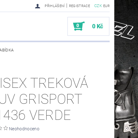
|
CZK
PŘIHLÁŠENÍ
REGISTRACE
EUR
0
0 Kč
ABÍDKA
TY SENDRA-SENDRA HANDMADE BIKER BOOTS
ISEX TREKOVÁ
UV GRISPORT
1436 VERDE
Neohodnoceno