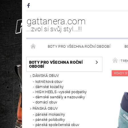
gattanera.com
...zvol si svůj styl...!!!
BOTY PRO VŠECHNA ROČNÍ OBDOBÍ
B
NEW ROCK DOPLŇKY/NÁHRADNÍ DÍLY
WESTER
TRE
BOTY PRO VŠECHNA ROČNÍ
OBDOBÍ
READY S
DÁMSKÁ OBUV
PÉČE O OBUV
kotníčková obuv
dámské kozačky
HIGH HEELS -vysoké podpatky
dámské sandály a nazouváky
domácí obuv
PÁNSKÁ OBUV
pánské mokasíny
pánské polobotky
pánská společenská obuv