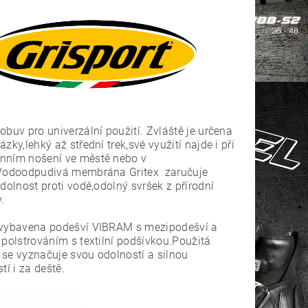
obuv pro univerzální použití. Zvláště je určena
ázky,lehký až střední trek,své využití najde i při
nním nošení ve městě nebo v
.Vodoodpudivá membrána Gritex zaručuje
dolnost proti vodě,odolný svršek z přírodní
.
 vybavena podešví VIBRAM s mezipodešví a
 polstrováním s textilní podšívkou.Použitá
se vyznačuje svou odolností a silnou
tí i za deště.