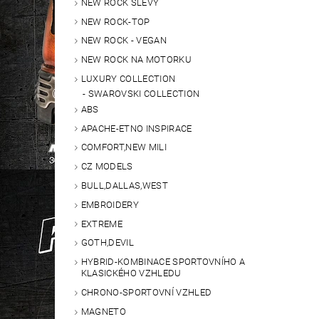
NEW ROCK SLEVY
NEW ROCK-TOP
NEW ROCK - VEGAN
NEW ROCK NA MOTORKU
LUXURY COLLECTION
SWAROVSKI COLLECTION
ABS
APACHE-ETNO INSPIRACE
COMFORT,NEW MILI
CZ MODELS
BULL,DALLAS,WEST
EMBROIDERY
EXTREME
GOTH,DEVIL
HYBRID-KOMBINACE SPORTOVNÍHO A
KLASICKÉHO VZHLEDU
CHRONO-SPORTOVNÍ VZHLED
MAGNETO