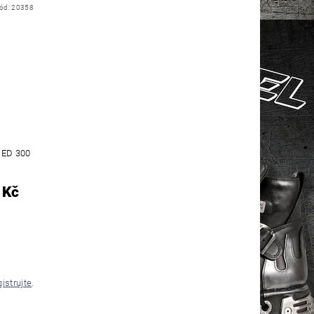
ód:
20358
ED 300
 Kč
gistrujte
.