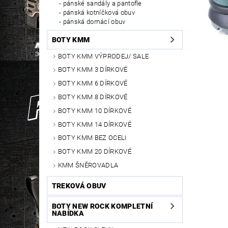
pánské sandály a pantofle
pánská kotníčková obuv
pánská domácí obuv
BOTY KMM
BOTY KMM VÝPRODEJ/ SALE
BOTY KMM 3 DÍRKOVÉ
BOTY KMM 6 DÍRKOVÉ
BOTY KMM 8 DÍRKOVÉ
BOTY KMM 10 DÍRKOVÉ
BOTY KMM 14 DÍRKOVÉ
BOTY KMM BEZ OCELI
BOTY KMM 20 DÍRKOVÉ
KMM ŠNĚROVADLA
TREKOVÁ OBUV
BOTY NEW ROCK KOMPLETNÍ
NABÍDKA