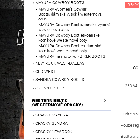
MAYURA COWBOY BOOTS
READY
MAYURA-Women's Cowgirl
Boots/dámská vysoká westernová
obuv
MAYURA Cowboy Boots/pánská vysoká
westernová obuv
MAYURA Cowboy Booties-pánské
kotníkové westernové boty
MAYURA Cowboy Booties-dámské
kotníkové westernové boty
MAYURA na motorku - BIKER BOOTS
NEW ROCK WEST-DALLAS
CO
OLD WEST
SENDRA COWBOY BOOTS
263,64 
JOHNNY BULLS
WESTERN BELTS
/WESTERNOVÉ OPASKY/
Buďte prvn
OPASKY MAYURA
OPASKY SENDRA
Pouze reg
OPASKY NEW ROCK
Buďte prvn