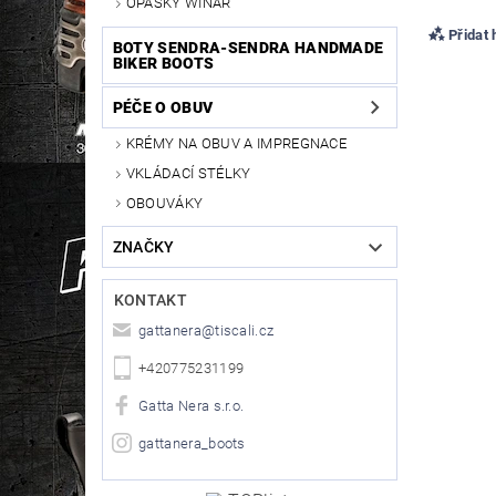
OPASKY WINAR
Přidat
BOTY SENDRA-SENDRA HANDMADE
BIKER BOOTS
PÉČE O OBUV
KRÉMY NA OBUV A IMPREGNACE
VKLÁDACÍ STÉLKY
OBOUVÁKY
ZNAČKY
KONTAKT
gattanera
@
tiscali.cz
+420775231199
Gatta Nera s.r.o.
gattanera_boots