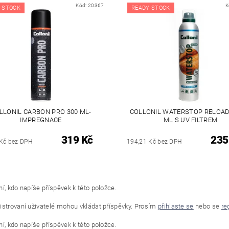
Kód:
20367
K
 STOCK
READY STOCK
LLONIL CARBON PRO 300 ML-
COLLONIL WATERSTOP RELOAD
IMPREGNACE
ML S UV FILTREM
319 Kč
235
Kč bez DPH
194,21 Kč bez DPH
í, kdo napíše příspěvek k této položce.
istrovaní uživatelé mohou vkládat příspěvky. Prosím
přihlaste se
nebo se
re
í, kdo napíše příspěvek k této položce.