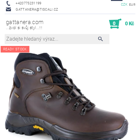
+420775231199
CZK
EUR
GATTANERA@TISCALI.CZ
gattanera.com
0
0 Kč
...zvol si svůj styl...!!!
READY STOCK