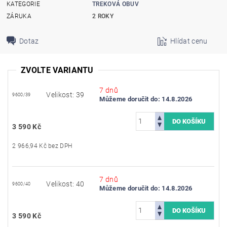
KATEGORIE
TREKOVÁ OBUV
ZÁRUKA
2 ROKY
Dotaz
Hlídat cenu
ZVOLTE VARIANTU
7 dnů
Velikost: 39
9600/39
Můžeme doručit do:
14.8.2026
3 590 Kč
2 966,94 Kč bez DPH
7 dnů
Velikost: 40
9600/40
Můžeme doručit do:
14.8.2026
3 590 Kč