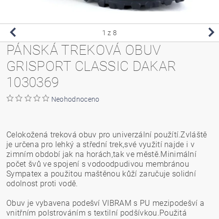
1
z 8
PÁNSKÁ TREKOVÁ OBUV
GRISPORT CLASSIC DAKAR
1030369
Neohodnoceno
Celokožená treková obuv pro univerzální použítí.Zvláště
je určena pro lehký a střední trek,své využití najde i v
zimním období jak na horách,tak ve městě.Minimální
počet švů ve spojení s vodoodpudivou membránou
Sympatex a použitou maštěnou kůží zaručuje solidní
odolnost proti vodě.
Obuv je vybavena podešví VIBRAM s PU mezipodešví a
vnitřním polstrováním s textilní podšívkou.Použitá