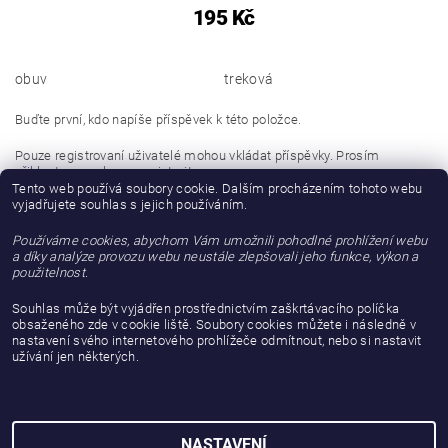
195 Kč
obuv
treková
Buďte první, kdo napíše příspěvek k této položce.
Pouze registrovaní uživatelé mohou vkládat příspěvky. Prosím
přihlaste se
nebo se
registrujte
.
Tento web používá soubory cookie. Dalším procházením tohoto webu
vyjadřujete souhlas s jejich používáním.
Buďte první, kdo napíše příspěvek k této položce.
Používáme cookies, abychom Vám umožnili pohodlné prohlížení webu
Přidat hodnocení
a díky analýze provozu webu neustále zlepšovali jeho funkce, výkon a
použitelnost.
Souhlas může být vyjádřen prostřednictvím zaškrtávacího políčka
obsaženého zde v cookie liště. Soubory cookies můžete i následně v
nastavení svého internetového prohlížeče odmítnout, nebo si nastavit
užívání jen některých.
NASTAVENÍ