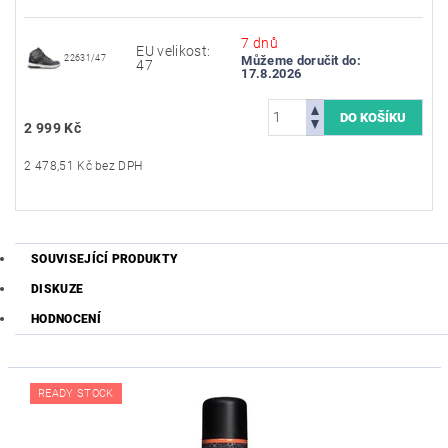
7 dnů
EU velikost:
22631/47
Můžeme doručit do:
47
17.8.2026
2 999 Kč
2 478,51 Kč bez DPH
SOUVISEJÍCÍ PRODUKTY
DISKUZE
HODNOCENÍ
READY STOCK