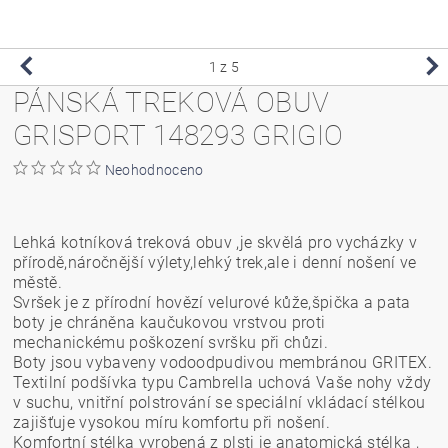
1
z 5
PÁNSKÁ TREKOVÁ OBUV
GRISPORT 148293 GRIGIO
Neohodnoceno
Lehká kotníková treková obuv ,je skvělá pro vycházky v
přírodě,náročnější výlety,lehký trek,ale i denní nošení ve
městě.
Svršek je z přírodní hovězí velurové kůže,špička a pata
boty je chráněna kaučukovou vrstvou proti
mechanickému poškození svršku při chůzi.
Boty jsou vybaveny vodoodpudivou membránou GRITEX.
Textilní podšívka typu Cambrella uchová Vaše nohy vždy
v suchu, vnitřní polstrování se speciální vkládací stélkou
zajišťuje vysokou míru komfortu při nošení.
Komfortní stélka vyrobená z plsti je anatomická stélka ,