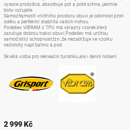
vysoce prodyšná, absorbuje pot a poté schne, jakmile
botu vyzujete.
Samozřejmostí vnitřního prostoru obuvi je odolnost proti
oděru a perfektní stabilita vašich nohou.
Podešev VIBRAM z TPU má výrazný vzorek,který
zaručuje dobrou trakci obuvi.Podešev má určitou
samočistící schopnost,tzn.,že nezadržuje ve vzorku
nečistoty např.bahno a pod.
Skvělá volba pro rekreační turistiku,ale i denní nošení.
2 999 Kč