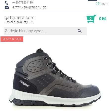
+420775231199
CZK
EUR
GATTANERA@TISCALI.CZ
gattanera.com
0
0 Kč
...zvol si svůj styl...!!!
READY STOCK