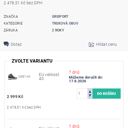
2 478,51 Kč bez DPH
ZNAČKA
GRISPORT
KATEGORIE
TREKOVÁ OBUV
ZÁRUKA
2 ROKY
Dotaz
Hlídat cenu
ZVOLTE VARIANTU
7 dnů
EU velikost:
22631/40
Můžeme doručit do:
40
17.8.2026
2 999 Kč
2 478,51 Kč bez DPH
7 dnů