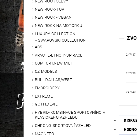
NEW ROCK SLEVY
NEW ROCK-TOP
NEW ROCK - VEGAN
NEW ROCK NA MOTORKU
LUXURY COLLECTION
ZVO
SWAROVSKI COLLECTION
ABS
APACHE-ETNO INSPIRACE
247/37
COMFORT,NEW MILI
CZ MODELS
247/38
BULL,DALLAS,WEST
EMBROIDERY
247/40
EXTREME
GOTH,DEVIL
HYBRID-KOMBINACE SPORTOVNÍHO A
KLASICKÉHO VZHLEDU
DISKU
CHRONO-SPORTOVNÍ VZHLED
HODNO
MAGNETO