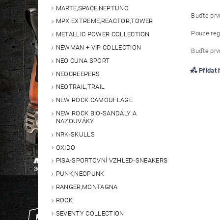
MARTE,SPACE,NEPTUNO
Buďte prvn
MPX EXTREME,REACTOR,TOWER
Pouze reg
METALLIC POWER COLLECTION
NEWMAN + VIP COLLECTION
Buďte prvn
NEO CUNA SPORT
Přidat
NEOCREEPERS
NEOTRAIL,TRAIL
NEW ROCK CAMOUFLAGE
NEW ROCK BIO-SANDÁLY A
NAZOUVÁKY
NRK-SKULLS
OXIDO
PISA-SPORTOVNÍ VZHLED-SNEAKERS
PUNK,NEOPUNK
RANGER,MONTAGNA
ROCK
SEVENTY COLLECTION