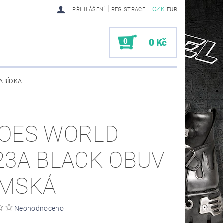
|
CZK
PŘIHLÁŠENÍ
REGISTRACE
EUR
0
0 Kč
ABÍDKA
TY SENDRA-SENDRA HANDMADE BIKER BOOTS
OES WORLD
23A BLACK OBUV
MSKÁ
Neohodnoceno