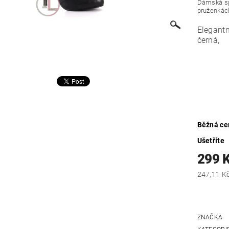
Dámská sp
pruženkác
Elegant
černá,
podš
pode
Výš
Běžná ce
Ušetříte
299 
ZNAČKA