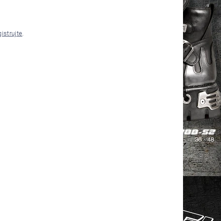
gistrujte
.