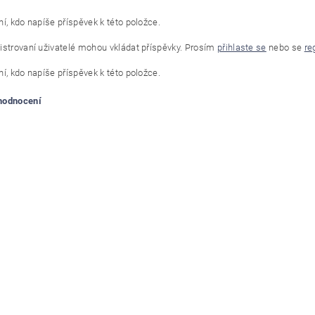
í, kdo napíše příspěvek k této položce.
istrovaní uživatelé mohou vkládat příspěvky. Prosím
přihlaste se
nebo se
re
í, kdo napíše příspěvek k této položce.
 hodnocení