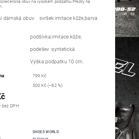
olečenská obuv na vysokém podpatku.Přezky na
h.
ní dámská obuv: svršek:imitace kůže,barva
ívka:imitace kůže,
šev :syntetická.
ka podpatku 10 cm.
na
799 Kč
500 Kč
(–62 %)
Kč
247,11 Kč bez DPH
SHOES WORLD