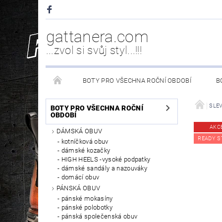
gattanera.com
...zvol si svůj styl...!!!
BOTY PRO VŠECHNA ROČNÍ OBDOBÍ
B
NEW ROCK DOPLŇKY/NÁHRADNÍ DÍLY
WESTER
SLEVY
BOTY PRO VŠECHNA ROČNÍ
OBDOBÍ
AKC
DÁMSKÁ OBUV
PÉČE O OBUV
READY S
kotníčková obuv
dámské kozačky
HIGH HEELS -vysoké podpatky
dámské sandály a nazouváky
domácí obuv
PÁNSKÁ OBUV
pánské mokasíny
pánské polobotky
pánská společenská obuv