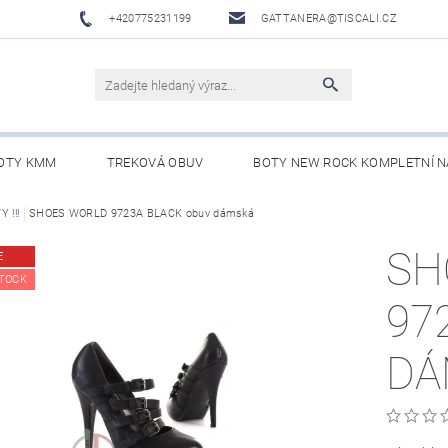
+420775231199
GATTANERA@TISCALI.CZ
OTY KMM
TREKOVÁ OBUV
BOTY NEW ROCK KOMPLETNÍ N
NOVÁ OBUV
 !!!
SHOES WORLD 9723A BLACK obuv dámská
WESTERN BELTS /WESTERNOVÉ OPASKY/
BO
SH
E
TOCK
97
DÁ