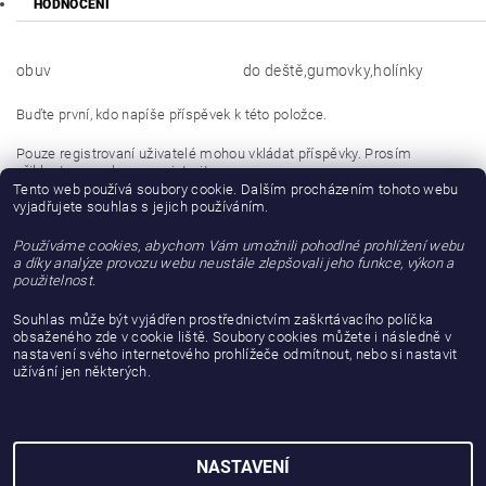
HODNOCENÍ
obuv
do deště,gumovky,holínky
Buďte první, kdo napíše příspěvek k této položce.
Pouze registrovaní uživatelé mohou vkládat příspěvky. Prosím
přihlaste se
nebo se
registrujte
.
Tento web používá soubory cookie. Dalším procházením tohoto webu
vyjadřujete souhlas s jejich používáním.
Buďte první, kdo napíše příspěvek k této položce.
Používáme cookies, abychom Vám umožnili pohodlné prohlížení webu
Přidat hodnocení
a díky analýze provozu webu neustále zlepšovali jeho funkce, výkon a
použitelnost.
Souhlas může být vyjádřen prostřednictvím zaškrtávacího políčka
obsaženého zde v cookie liště. Soubory cookies můžete i následně v
nastavení svého internetového prohlížeče odmítnout, nebo si nastavit
užívání jen některých.
NASTAVENÍ