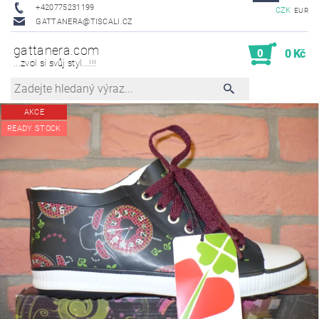
+420775231199
CZK
EUR
GATTANERA@TISCALI.CZ
gattanera.com
0
0 Kč
...zvol si svůj styl...!!!
AKCE
READY STOCK