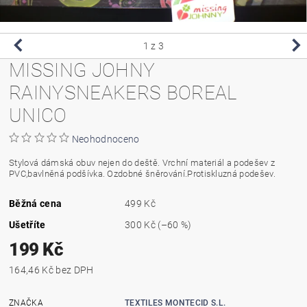
1
z 3
MISSING JOHNY
RAINYSNEAKERS BOREAL
UNICO
Neohodnoceno
Stylová dámská obuv nejen do deště. Vrchní materiál a podešev z
PVC,bavlněná podšívka. Ozdobné šněrování.Protiskluzná podešev.
Běžná cena
499 Kč
Ušetříte
300 Kč
(–60 %)
199 Kč
164,46 Kč bez DPH
ZNAČKA
TEXTILES MONTECID S.L.