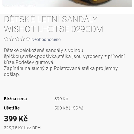
DĚTSKÉ LETNÍ SANDÁLY
WISHOT LHOTSE 029CDM
Neohodnoceno
Dětské celokožené sandály s volnou
špičkou,svršek,podšívka,stélka jsou vyrobeny z přírodní
kůže.Podešev gumová.
Zapínání na suchý zip.Polstrovaná stélka pro jemný
došlap.
Běžná cena
899 Kč
Ušetříte
500 Kč
(–55 %)
399 Kč
329,75 Kč bez DPH