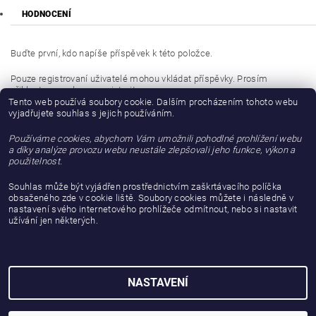
HODNOCENÍ
Buďte první, kdo napíše příspěvek k této položce.
Pouze registrovaní uživatelé mohou vkládat příspěvky. Prosím
přihlaste se
nebo se
registrujte
.
Tento web používá soubory cookie. Dalším procházením tohoto webu
vyjadřujete souhlas s jejich používáním.
Buďte první, kdo napíše příspěvek k této položce.
Používáme cookies, abychom Vám umožnili pohodlné prohlížení webu
Přidat hodnocení
a díky analýze provozu webu neustále zlepšovali jeho funkce, výkon a
použitelnost.
Souhlas může být vyjádřen prostřednictvím zaškrtávacího políčka
obsaženého zde v cookie liště. Soubory cookies můžete i následně v
nastavení svého internetového prohlížeče odmítnout, nebo si nastavit
užívání jen některých.
NASTAVENÍ
2026 © gattanera.com, všechna práva vyhrazena