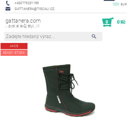
+420775231199
CZK
EUR
GATTANERA@TISCALI.CZ
gattanera.com
0
0 Kč
...zvol si svůj styl...!!!
AKCE
READY STOCK