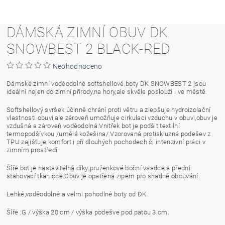
DÁMSKÁ ZIMNÍ OBUV DK
SNOWBEST 2 BLACK-RED
Neohodnoceno
Dámské zimní voděodolné softshellové boty DK SNOWBEST 2 jsou
ideální nejen do zimní přírody,na hory,ale skvěle poslouží i ve městě.
Softshellový svršek účinně chrání proti větru a zlepšuje hydroizolační
vlastnosti obuvi,ale zároveň umožňuje cirkulaci vzduchu v obuvi,obuv je
vzdušná a zároveň voděodolná.Vnitřek bot je podšit textilní
termopodšívkou /umělá kožešina/.Vzorovaná protiskluzná podešev z
TPU zajišťuje komfort i při dlouhých pochodech či intenzivní práci v
zimním prostředí.
Šíře bot je nastavitelná díky pruženkové boční vsadce a přední
stahovací tkaničce.Obuv je opatřena zipem pro snadné obouvání.
Lehké,voděodolné a velmi pohodlné boty od DK.
Šíře :G / výška 20 cm / výška podešve pod patou 3 cm.