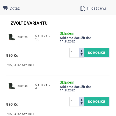
Dotaz
Hlídat cenu
ZVOLTE VARIANTU
Skladem
dám.vel.:
15392/38
Můžeme doručit do:
38
11.8.2026
890 Kč
735,54 Kč bez DPH
Skladem
dám.vel.:
15392/40
Můžeme doručit do:
40
11.8.2026
890 Kč
735,54 Kč bez DPH