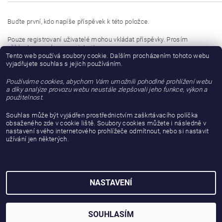
Buďte první, kdo napíše příspěvek k této položce.
Pouze registrovaní uživatelé mohou vkládat příspěvky. Prosím
přihlaste se
nebo se
registrujte
.
Tento web používá soubory cookie. Dalším procházením tohoto webu
vyjadřujete souhlas s jejich používáním.
Buďte první, kdo napíše příspěvek k této položce.
Používáme cookies, abychom Vám umožnili pohodlné prohlížení webu
Přidat hodnocení
a díky analýze provozu webu neustále zlepšovali jeho funkce, výkon a
použitelnost.
Souhlas může být vyjádřen prostřednictvím zaškrtávacího políčka
obsaženého zde v cookie liště. Soubory cookies můžete i následně v
nastavení svého internetového prohlížeče odmítnout, nebo si nastavit
užívání jen některých.
NASTAVENÍ
2026 © gattanera.com, všechna práva vyhrazena
Vytvořil Shoptet
SOUHLASÍM