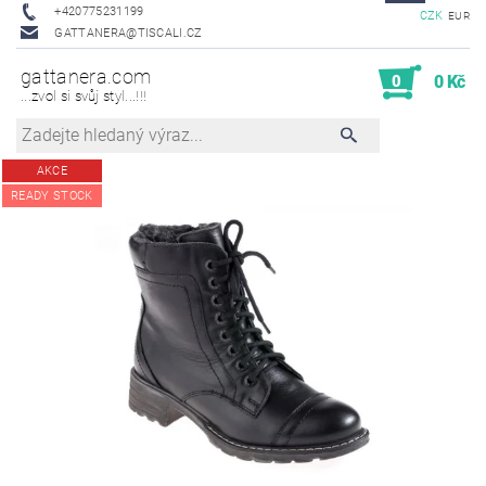
+420775231199
CZK
EUR
GATTANERA@TISCALI.CZ
gattanera.com
0
0 Kč
...zvol si svůj styl...!!!
AKCE
READY STOCK