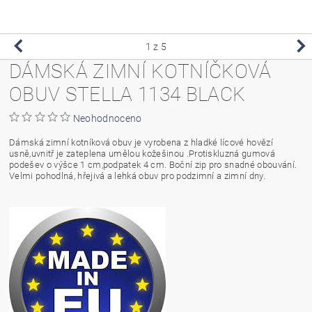
1
z 5
DÁMSKÁ ZIMNÍ KOTNÍČKOVÁ
OBUV STELLA 1134 BLACK
Neohodnoceno
Dámská zimní kotníková obuv je vyrobena z hladké lícové hovězí
usně,uvnitř je zateplena umělou kožešinou .Protiskluzná gumová
podešev o výšce 1 cm,podpatek 4 cm. Boční zip pro snadné obouvání.
Velmi pohodlná, hřejivá a lehká obuv pro podzimní a zimní dny.