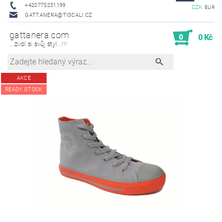
+420775231199
CZK
EUR
GATTANERA@TISCALI.CZ
gattanera.com
0
0 Kč
...zvol si svůj styl...!!!
AKCE
READY STOCK