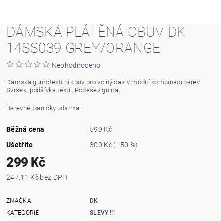
DÁMSKÁ PLÁTĚNÁ OBUV DK
14SS039 GREY/ORANGE
Neohodnoceno
Dámská gumotextilní obuv pro volný čas v módní kombinaci barev.
Svršek+podšívka:textil. Podešev:guma.
Barevné tkaničky zdarma !
Běžná cena
599 Kč
Ušetříte
300 Kč
(–50 %)
299 Kč
247,11 Kč bez DPH
ZNAČKA
DK
KATEGORIE
SLEVY !!!