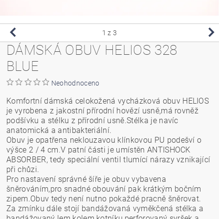
1
z 3
DÁMSKÁ OBUV HELIOS 328
BLUE
Neohodnoceno
Komfortní dámská celokožená vycházková obuv HELIOS
je vyrobena z jakostní přírodní hovězí usně,má rovněž
podšívku a stélku z přírodní usně.Stélka je navíc
anatomická a antibakteriální.
Obuv je opatřena neklouzavou klínkovou PU podešví o
výšce 2 / 4 cm.V patní části je umístěn ANTISHOCK
ABSORBER, tedy speciální ventil tlumící nárazy vznikající
při chůzi.
Pro nastavení správné šíře je obuv vybavena
šněrováním,pro snadné obouvání pak krátkým bočním
zipem.Obuv tedy není nutno pokaždé pracně šněrovat.
Za zmínku dále stojí bandážovaná vyměkčená stélka a
bandážovaný lem kolem kotníku,perforovaný svršek a