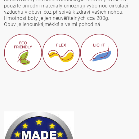
použité přírodní materiály umožňují výbornou cirkulaci
vzduchu v obuvi ,čoz přispívá k zdraví vašich nohou.
Hmotnost boty je jen neuvěřitelných cca 200g.
Obuv je lehounká,měkká a velmi pohodlná.