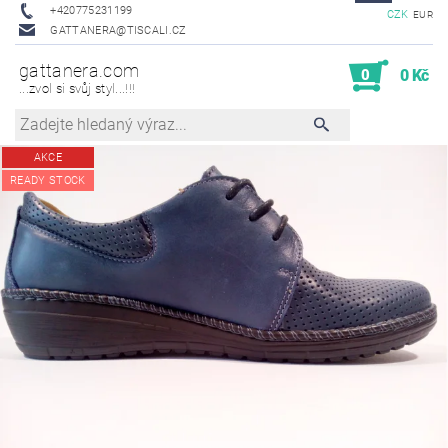
+420775231199
CZK
EUR
GATTANERA@TISCALI.CZ
gattanera.com
0
0 Kč
...zvol si svůj styl...!!!
AKCE
READY STOCK