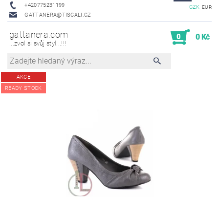
+420775231199
CZK
EUR
GATTANERA@TISCALI.CZ
gattanera.com
0
0 Kč
...zvol si svůj styl...!!!
AKCE
READY STOCK