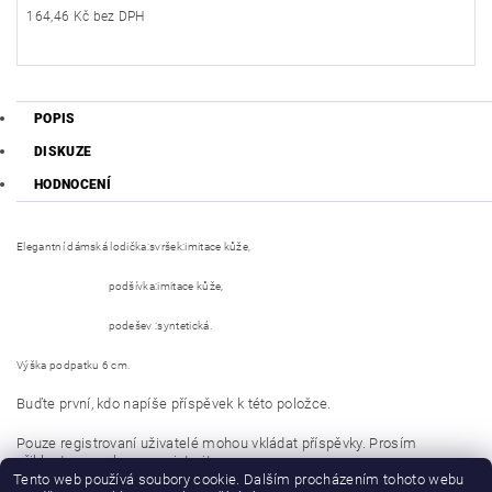
164,46 Kč bez DPH
POPIS
DISKUZE
HODNOCENÍ
Elegantní dámská lodička:svršek:imitace kůže,
podšívka:imitace kůže,
podešev :syntetická.
Výška podpatku 6 cm.
Buďte první, kdo napíše příspěvek k této položce.
Pouze registrovaní uživatelé mohou vkládat příspěvky. Prosím
přihlaste se
nebo se
registrujte
.
Tento web používá soubory cookie. Dalším procházením tohoto webu