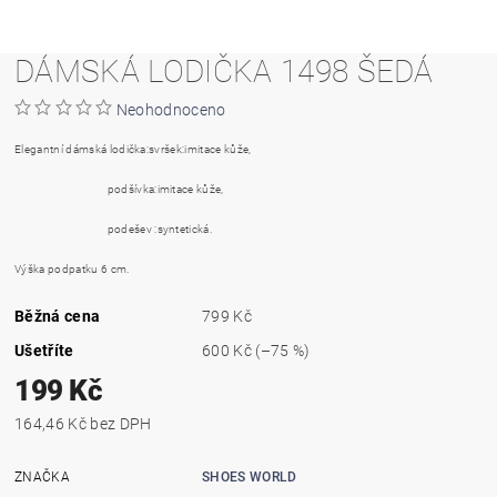
DÁMSKÁ LODIČKA 1498 ŠEDÁ
Neohodnoceno
Elegantní dámská lodička:svršek:imitace kůže,
podšívka:imitace kůže,
podešev :syntetická.
Výška podpatku 6 cm.
Běžná cena
799 Kč
Ušetříte
600 Kč
(–75 %)
199 Kč
164,46 Kč bez DPH
ZNAČKA
SHOES WORLD